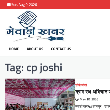
Skip
Sun, Aug 9, 2026
to
content
HOME
ABOUT US
CONTACT US
Tag:
cp joshi
सीपी जोशी
ग्राम रथ अभियान पह
May 10, 2026
मेवाड़ी खबर@उदयपुर। राजस्था