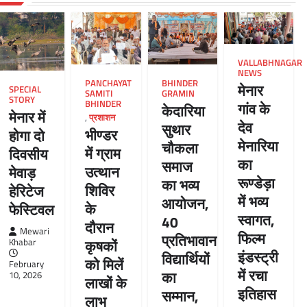
VALLABHNAGAR
NEWS
PANCHAYAT
BHINDER
मेनार
SPECIAL
SAMITI
GRAMIN
STORY
BHINDER
गांव के
केदारिया
मेनार में
,
प्रशाशन
देव
सुथार
भीण्डर
होगा दो
मेनारिया
चौकला
में ग्राम
दिवसीय
का
समाज
उत्थान
मेवाड़
रूण्डेड़ा
का भव्य
शिविर
हेरिटेज
में भव्य
आयोजन,
के
फेस्टिवल
स्वागत,
40
दौरान
Mewari
फिल्म
प्रतिभावान
कृषकों
Khabar
इंडस्ट्री
विद्यार्थियों
को मिलें
February
में रचा
का
10, 2026
लाखों के
इतिहास
सम्मान,
लाभ