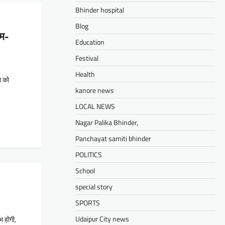
Bhinder hospital
Blog
एम-
Education
Festival
Health
ा को
kanore news
LOCAL NEWS
Nagar Palika Bhinder,
Panchayat samiti bhinder
POLITICS
School
special story
SPORTS
Udaipur City news
भ होगी,