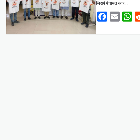
का हुआ आयोजन
जिसमें पंचायत स्तर…
Mewari Khabar
April 22, 2026
Facebo
Emai
W
मेवाड़ी खबर@उदयपुर।दूर संचार सलाहकार समिति की
बैठक बुधवार को भारत संचार निगम लिमिटेड बीएसएनएल के
सभागार में सांसद उदयपुर डॉ.…
Facebook
Email
WhatsApp
Reddit
X
Share
BLOG
मुख्यमंत्री का उदयपुर दौरा’मुख्यमंत्री
भजनलाल शर्मा ने उदयपुर जिले को दी
विभिन्न विकास कार्यों की सौगातें’’421
करोड़ रुपये के कार्यों का किया
लोकार्पण एवं शिलान्यास’’महत्वाकांक्षी
जल परियोजनाओं पर हो रहा तेजी से
काम’