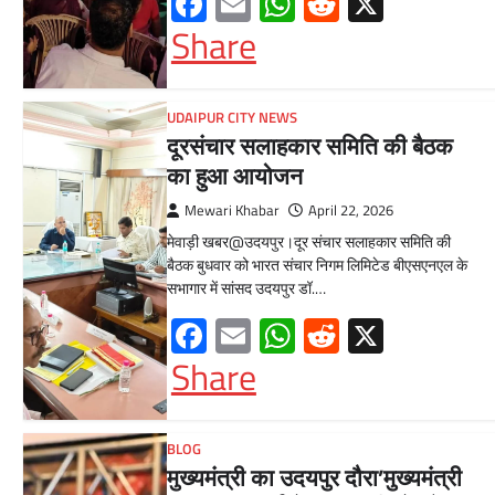
Facebook
Email
WhatsApp
Reddit
X
Share
UDAIPUR CITY NEWS
दूरसंचार सलाहकार समिति की बैठक
का हुआ आयोजन
Mewari Khabar
April 22, 2026
मेवाड़ी खबर@उदयपुर।दूर संचार सलाहकार समिति की
बैठक बुधवार को भारत संचार निगम लिमिटेड बीएसएनएल के
सभागार में सांसद उदयपुर डॉ.…
Facebook
Email
WhatsApp
Reddit
X
Share
BLOG
मुख्यमंत्री का उदयपुर दौरा’मुख्यमंत्री