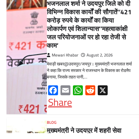
भजनलाल शर्मा ने उदयपुर जिले को दी
विभिन्न विकास कार्यों की सौगातें’’421
करोड़ रुपये के कार्यों का किया
लोकार्पण एवं शिलान्यास’’महत्वाकांक्षी
जल परियोजनाओं पर हो रहा तेजी से
काम’
Mewari Khabar
August 2, 2026
मेवाड़ी खबर@उदयपुर/जयपुर। मुख्यमंत्री भजनलाल शर्मा
ने कहा कि राज्य सरकार ने राजस्थान के विकास का रोडमैप
बनाया, जिसके तहत पानी,…
Facebook
Email
WhatsApp
Reddit
X
Share
BLOG
मुख्यमंत्री ने उदयपुर में शहरी सेवा
शिविर का किया निरीक्षणसेवा शिविरों