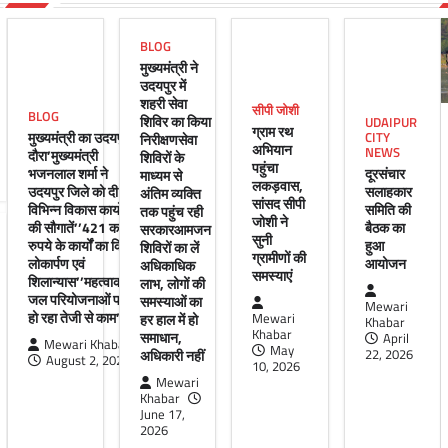
BLOG
मुख्यमंत्री ने
उदयपुर में
शहरी सेवा
सीपी जोशी
BLOG
शिविर का किया
UDAIPUR
ग्राम रथ
मुख्यमंत्री का उदयपुर
CITY
निरीक्षणसेवा
अभियान
NEWS
दौरा’मुख्यमंत्री
शिविरों के
पहुंचा
भजनलाल शर्मा ने
दूरसंचार
माध्यम से
लकड़वास,
उदयपुर जिले को दी
सलाहकार
अंतिम व्यक्ति
सांसद सीपी
विभिन्न विकास कार्यों
समिति की
तक पहुंच रही
जोशी ने
की सौगातें’’421 करोड़
बैठक का
सरकारआमजन
सुनी
रुपये के कार्यों का किया
हुआ
शिविरों का लें
ग्रामीणों की
लोकार्पण एवं
आयोजन
अधिकाधिक
समस्याएं
शिलान्यास’’महत्वाकांक्षी
लाभ, लोगों की
जल परियोजनाओं पर
समस्याओं का
Mewari
हो रहा तेजी से काम’
हर हाल में हो
Mewari
Khabar
Khabar
समाधान,
April
Mewari Khabar
May
अधिकारी नहीं
22, 2026
August 2, 2026
10, 2026
Mewari
Khabar
June 17,
2026