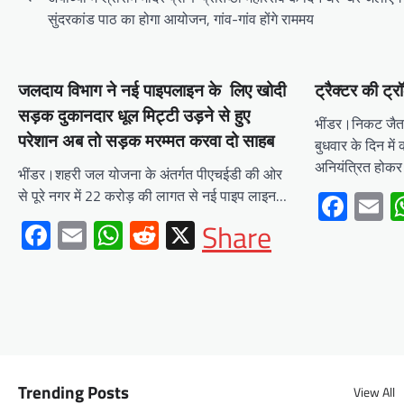
navigation
सुंदरकांड पाठ का होगा आयोजन, गांव-गांव होंगे राममय
Mewari Khabar
August 2, 2026
मेवाड़ी खबर@उदयपुर/जयपुर। मुख्यमंत्री भजनलाल शर्मा
ने कहा कि राज्य सरकार ने राजस्थान के विकास का रोडमैप
बनाया, जिसके तहत पानी,…
जलदाय विभाग ने नई पाइपलाइन के लिए खोदी
ट्रैक्टर की ट
Facebook
Email
WhatsApp
Reddit
X
सड़क दुकानदार धूल मिट्टी उड़ने से हुए
भींडर।निकट जैतपु
परेशान अब तो सड़क मरम्मत करवा दो साहब
बुधवार के दिन में
Share
अनियंत्रित हो
भींडर।शहरी जल योजना के अंतर्गत पीएचईडी की ओर
से पूरे नगर में 22 करोड़ की लागत से नई पाइप लाइन…
Fac
E
BLOG
Facebook
Email
WhatsApp
Reddit
X
Share
मुख्यमंत्री ने उदयपुर में शहरी सेवा
शिविर का किया निरीक्षणसेवा शिविरों
के माध्यम से अंतिम व्यक्ति तक पहुंच
रही सरकारआमजन शिविरों का लें
अधिकाधिक लाभ, लोगों की समस्याओं
का हर हाल में हो समाधान, अधिकारी
नहीं
Trending Posts
View All