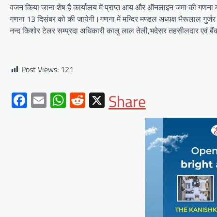
वजन किया जाना शेष है कार्यालय में प्राप्त आय और ऑनलाइन जमा की गणना ब
गणना 13 दिसंबर को की जायेगी।गणना में मन्दिर मण्डल अध्यक्ष भैरूलाल गुर्
नन्द किशोर टेलर सम्प्रदा अधिकारी कालु लाल तेली,भदेसर तहसीलदार एवं बैंक 
BLOG
मुख्यमंत्री ने उदयपुर में शहरी सेवा
शिविर का किया निरीक्षणसेवा शिविरों
Post Views:
121
के माध्यम से अंतिम व्यक्ति तक पहुंच
रही सरकारआमजन शिविरों का लें
Facebook
Email
WhatsApp
Reddit
X
Share
अधिकाधिक लाभ, लोगों की समस्याओं
का हर हाल में हो समाधान, अधिकारी
नहीं
Mewari Khabar
June 17, 2026
उदयपुर जयपुर 17 जून। मुख्यमंत्री भजनलाल शर्मा ने
बुधवार को उदयपुर प्रवास के दौरान उदयपुर विकास
प्राधिकरण में आयोजित शहरी…
Facebook
Email
WhatsApp
Reddit
X