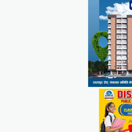
Share
सीपी जोशी
ग्राम रथ अभियान पहुंचा लकड़वास,
सांसद सीपी जोशी ने सुनी ग्रामीणों की
समस्याएं
Mewari Khabar
May 10, 2026
मेवाड़ी खबर@उदयपुर। राजस्थान सरकार द्वारा गांव के
अंतिम पायदान पर बैठे व्यक्ति तक योजनाओं का लाभ
पहुंचाने और उसे मुख्यधारा…
Facebook
Email
WhatsApp
Reddit
X
Share
UDAIPUR CITY NEWS
दूरसंचार सलाहकार समिति की बैठक