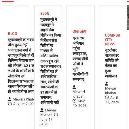
BLOG
मुख्यमंत्री ने
उदयपुर में
शहरी सेवा
सीपी जोशी
BLOG
शिविर का किया
UDAIPUR
ग्राम रथ
मुख्यमंत्री का उदयपुर
CITY
निरीक्षणसेवा
अभियान
NEWS
दौरा’मुख्यमंत्री
शिविरों के
पहुंचा
भजनलाल शर्मा ने
दूरसंचार
माध्यम से
लकड़वास,
उदयपुर जिले को दी
सलाहकार
अंतिम व्यक्ति
सांसद सीपी
विभिन्न विकास कार्यों
समिति की
तक पहुंच रही
जोशी ने
की सौगातें’’421 करोड़
बैठक का
सरकारआमजन
सुनी
रुपये के कार्यों का किया
हुआ
शिविरों का लें
ग्रामीणों की
लोकार्पण एवं
आयोजन
अधिकाधिक
समस्याएं
शिलान्यास’’महत्वाकांक्षी
लाभ, लोगों की
जल परियोजनाओं पर
समस्याओं का
Mewari
हो रहा तेजी से काम’
हर हाल में हो
Mewari
Khabar
Khabar
समाधान,
April
Mewari Khabar
May
अधिकारी नहीं
22, 2026
August 2, 2026
10, 2026
Mewari
Khabar
June 17,
2026