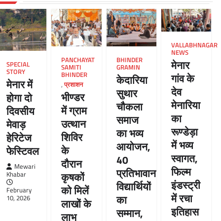
VALLABHNAGAR
NEWS
PANCHAYAT
BHINDER
मेनार
SPECIAL
SAMITI
GRAMIN
STORY
BHINDER
गांव के
केदारिया
मेनार में
,
प्रशाशन
देव
सुथार
भीण्डर
होगा दो
मेनारिया
चौकला
में ग्राम
दिवसीय
का
समाज
उत्थान
मेवाड़
रूण्डेड़ा
का भव्य
शिविर
हेरिटेज
में भव्य
आयोजन,
के
फेस्टिवल
स्वागत,
40
दौरान
Mewari
फिल्म
प्रतिभावान
कृषकों
Khabar
इंडस्ट्री
विद्यार्थियों
को मिलें
February
में रचा
का
10, 2026
लाखों के
इतिहास
सम्मान,
लाभ