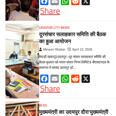
Facebook
Email
WhatsApp
Reddit
X
Share
UDAIPUR CITY NEWS
दूरसंचार सलाहकार समिति की बैठक
का हुआ आयोजन
Mewari Khabar
April 22, 2026
मेवाड़ी खबर@उदयपुर।दूर संचार सलाहकार समिति की
बैठक बुधवार को भारत संचार निगम लिमिटेड बीएसएनएल के
सभागार में सांसद उदयपुर डॉ.…
Facebook
Email
WhatsApp
Reddit
X
Share
BLOG
मुख्यमंत्री का उदयपुर दौरा’मुख्यमंत्री