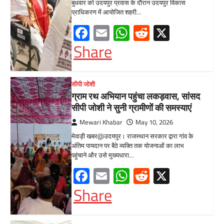
Facebook
Email
WhatsApp
Reddit
X
Share
UDAIPUR CITY NEWS
दूरसंचार सलाहकार समिति की बैठक का
हुआ आयोजन
Mewari Khabar
April 22, 2026
मेवाड़ी खबर@उदयपुर।दूर संचार सलाहकार समिति की
बैठक बुधवार को भारत संचार निगम लिमिटेड बीएसएनएल
के सभागार में सांसद उदयपुर डॉ.…
Facebook
Email
WhatsApp
Reddit
X
Share
BLOG