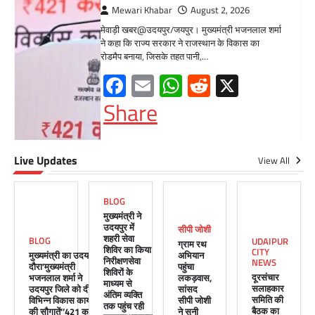
सरकारआमजन शिविरों का लें अधिकाधिक
लाभ, लोगों की समस्याओं का हर हाल में हो
समाधान, अधिकारी नहीं
Mewari Khabar
June 17, 2026
उदयपुर जयपुर 17 जून। मुख्यमंत्री भजनलाल शर्मा ने
बुधवार को उदयपुर प्रवास के दौरान उदयपुर विकास
प्राधिकरण में आयोजित शहरी…
Facebook
Email
WhatsApp
Reddit
X
Share
Live Updates
View All
BLOG
सीपी जोशी
मुख्यमंत्री ने
ग्राम रथ अभियान पहुंचा लकड़वास, सांसद
उदयपुर में
सीपी जोशी
सीपी जोशी ने सुनी ग्रामीणों की समस्याएं
शहरी सेवा
BLOG
UDAIPUR
ग्राम रथ
शिविर का किया
CITY
मुख्यमंत्री का उदयपुर
अभियान
Mewari Khabar
May 10, 2026
निरीक्षणसेवा
NEWS
दौरा’मुख्यमंत्री
पहुंचा
शिविरों के
मेवाड़ी खबर@उदयपुर। राजस्थान सरकार द्वारा गांव के
दूरसंचार
भजनलाल शर्मा ने
लकड़वास,
माध्यम से
सलाहकार
उदयपुर जिले को दी
सांसद
अंतिम पायदान पर बैठे व्यक्ति तक योजनाओं का लाभ
अंतिम व्यक्ति
समिति की
विभिन्न विकास कार्यों
सीपी जोशी
पहुंचाने और उसे मुख्यधारा…
तक पहुंच रही
बैठक का
की सौगातें’’421 करोड़
ने सुनी