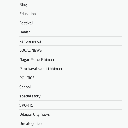
पहुंचाने और उसे मुख्यधारा…
Blog
Facebook
Email
WhatsApp
Reddit
X
Education
Share
Festival
Health
kanore news
UDAIPUR CITY NEWS
दूरसंचार सलाहकार समिति की बैठक का
LOCAL NEWS
हुआ आयोजन
Nagar Palika Bhinder,
Mewari Khabar
April 22, 2026
Panchayat samiti bhinder
मेवाड़ी खबर@उदयपुर।दूर संचार सलाहकार समिति की
POLITICS
बैठक बुधवार को भारत संचार निगम लिमिटेड बीएसएनएल
के सभागार में सांसद उदयपुर डॉ.…
School
Facebook
Email
WhatsApp
Reddit
X
special story
Share
SPORTS
Udaipur City news
Uncategorized
BLOG