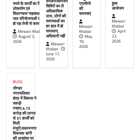
सरकारआमजन
हुआ
Facebook
Email
WhatsApp
Reddit
X
रुपये के कार्यों का किया
ग्रामीणों
शिविरों का लें
आयोजन
लोकार्पण एवं
की
अधिकाधिक
शिलान्यास’’महत्वाकांक्षी
समस्याएं
Share
लाभ, लोगों की
जल परियोजनाओं पर
समस्याओं का
Mewari
हो रहा तेजी से काम’
हर हाल में हो
Khabar
Mewari
समाधान,
April
Mewari Khabar
Khabar
अधिकारी नहीं
22,
August 2,
May
UDAIPUR CITY NEWS
2026
2026
10,
Mewari
दूरसंचार सलाहकार समिति की बैठक का
2026
Khabar
हुआ आयोजन
June 17,
2026
Mewari Khabar
April 22, 2026
मेवाड़ी खबर@उदयपुर।दूर संचार सलाहकार समिति की
बैठक बुधवार को भारत संचार निगम लिमिटेड बीएसएनएल
BLOG
के सभागार में सांसद उदयपुर डॉ.…
भीण्डर
Facebook
Email
WhatsApp
Reddit
X
नगरपालिका
क्षेत्र में विकास ने
पकड़ी
Share
रफ्तार,4.13
करोड़ की लागत
से 31 कार्यों को
मिली
मंजूरी,वल्लभनगर
विधायक डांगी
की अनुशंसा पर