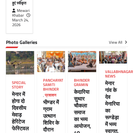
हुएं स्वीकृत
Mewari
Khabar
March 24,
2026
Photo Galleries
View All
VALLABHNAGAR
NEWS
PANCHAYAT
BHINDER
मेनार
SPECIAL
SAMITI
GRAMIN
STORY
गांव के
BHINDER
केदारिया
मेनार में
,
प्रशाशन
देव
सुथार
होगा दो
भीण्डर में
मेनारिया
चौकला
दिवसीय
ग्राम
का
समाज
मेवाड़
उत्थान
रूण्डेड़ा
का भव्य
हेरिटेज
शिविर के
में भव्य
आयोजन,
फेस्टिवल
दौरान
स्वागत,
40