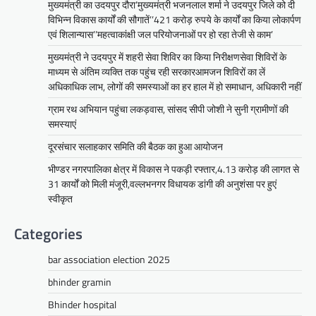
अंतिम व्यक्ति तक पहुंच रही
मुख्यमंत्री का उदयपुर दौरा’मुख्यमंत्री भजनलाल शर्मा ने उदयपुर जिले को दी
सरकारआमजन शिविरों का लें अधिकाधिक
विभिन्न विकास कार्यों की सौगातें’’421 करोड़ रुपये के कार्यों का किया लोकार्पण
एवं शिलान्यास’’महत्वाकांक्षी जल परियोजनाओं पर हो रहा तेजी से काम’
लाभ, लोगों की समस्याओं का हर हाल में हो
समाधान, अधिकारी नहीं
मुख्यमंत्री ने उदयपुर में शहरी सेवा शिविर का किया निरीक्षणसेवा शिविरों के
माध्यम से अंतिम व्यक्ति तक पहुंच रही सरकारआमजन शिविरों का लें
Mewari Khabar
June 17, 2026
अधिकाधिक लाभ, लोगों की समस्याओं का हर हाल में हो समाधान, अधिकारी नहीं
उदयपुर जयपुर 17 जून। मुख्यमंत्री भजनलाल शर्मा ने
बुधवार को उदयपुर प्रवास के दौरान उदयपुर विकास
ग्राम रथ अभियान पहुंचा लकड़वास, सांसद सीपी जोशी ने सुनी ग्रामीणों की
प्राधिकरण में आयोजित शहरी…
समस्याएं
Facebook
Email
WhatsApp
Reddit
X
दूरसंचार सलाहकार समिति की बैठक का हुआ आयोजन
Share
भीण्डर नगरपालिका क्षेत्र में विकास ने पकड़ी रफ्तार,4.13 करोड़ की लागत से
31 कार्यों को मिली मंजूरी,वल्लभनगर विधायक डांगी की अनुशंसा पर हुएं
स्वीकृत
सीपी जोशी
Categories
ग्राम रथ अभियान पहुंचा लकड़वास, सांसद
सीपी जोशी ने सुनी ग्रामीणों की समस्याएं
bar association election 2025
Mewari Khabar
May 10, 2026
bhinder gramin
मेवाड़ी खबर@उदयपुर। राजस्थान सरकार द्वारा गांव के
Bhinder hospital
अंतिम पायदान पर बैठे व्यक्ति तक योजनाओं का लाभ