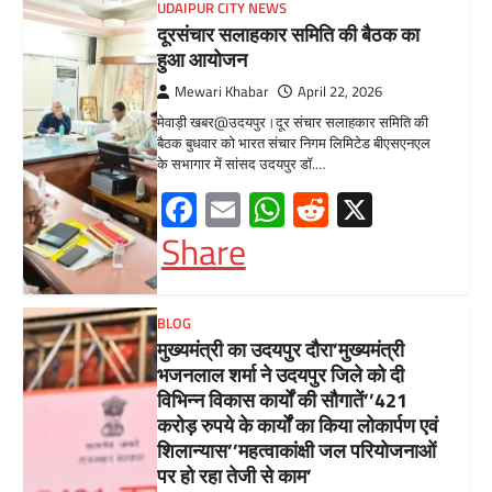
मुख्यमंत्री का उदयपुर दौरा’मुख्यमंत्री
भजनलाल शर्मा ने उदयपुर जिले को दी
विभिन्न विकास कार्यों की सौगातें’’421
करोड़ रुपये के कार्यों का किया लोकार्पण एवं
शिलान्यास’’महत्वाकांक्षी जल परियोजनाओं
पर हो रहा तेजी से काम’
Mewari Khabar
August 2, 2026
मेवाड़ी खबर@उदयपुर/जयपुर। मुख्यमंत्री भजनलाल शर्मा
ने कहा कि राज्य सरकार ने राजस्थान के विकास का
रोडमैप बनाया, जिसके तहत पानी,…
Facebook
Email
WhatsApp
Reddit
X
Share
BLOG
मुख्यमंत्री ने उदयपुर में शहरी सेवा शिविर
का किया निरीक्षणसेवा शिविरों के माध्यम से
अंतिम व्यक्ति तक पहुंच रही