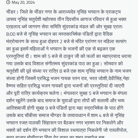
May 20, 2024
भींडर। जिले के भींडर नगर के आराध्यदेव नृसिंह भगवान के प्राकट्य
उत्सव नृसिंह चतुर्दशी महोत्सव तीन दिवसीय आगाज रविवार से हुआ भक्त
प्रहलाद धर्म जागरण सेवा समिति सुंदरकांड मंडल की ओर सुबह प्रातः
8:00 बजे से नृसिंह भगवान का मस्तकाभिषेक पंडितों द्वारा वैदिक
मंत्रोचारण के साथ हुआ दोहपर 2 बजे से मंदिर प्रांगण पर महिला सत्संग
का हुआ इसमें महिलाओं ने भगवान के भजनों की एक से बढ़कर एक
प्रस्तुतियां दी। शाम को 5 बजे से ठाकुर जी को फलों का महाप्रसाद धराया
गया उसके बाद विशाल संगीतमय सुंदरकांड पाठ का हुआ। सोमवार को
चतुर्दशी की पूर्व संध्या पर रात्रि 8 बजे एक शाम नृसिंह भगवान के नाम भजन
संध्या होगी जिसमें प्रसिद्ध भजन गायक रतन राव, भरत जोशी,देवीसिंह,नेहा
वैष्णव सहित प्रसिद्ध भजन गायकों द्वारा भजनों की प्रस्तुतियां दी जाएगी
और पूरी रात्रि कार्यक्रम चलेगा। मंगलवार सुबह 5 बजे भगवान के मंगला
दर्शन खुलेंगे उसके बाद समाज के युवाओं द्वारा तोपों की सलामी और भव्य
आतिशबाजी होगी सुबह 9 बजे पंडितों द्वारा महा रुद्राभिषेक के पाठ होंगे
उसके बाद चौबीसा समाज भीण्डर के तत्वावधाान में शाम 4 बजे से नृसिंह
भगवान रजत पालकी सिंहासन पर बैठकर नगर भ्रमण पर निकलेगे और
भक्तो को दर्शन देंगे भगवान की विशाल रथयात्रा निकलेगी जो रावलीपोल,
सदर बाजार,मोचीवाड़ा,हिंता गेट,बाहर का शहर,रामपोल बस