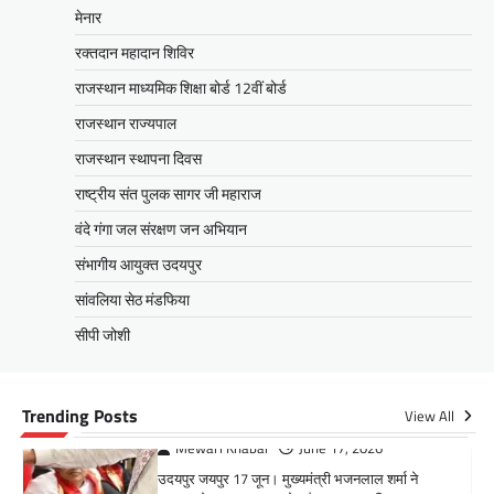
सरकारआमजन शिविरों का लें अधिकाधिक
मेनार
लाभ, लोगों की समस्याओं का हर हाल में हो
रक्तदान महादान शिविर
समाधान, अधिकारी नहीं
राजस्थान माध्यमिक शिक्षा बोर्ड 12वीं बोर्ड
Mewari Khabar
June 17, 2026
राजस्थान राज्यपाल
उदयपुर जयपुर 17 जून। मुख्यमंत्री भजनलाल शर्मा ने
बुधवार को उदयपुर प्रवास के दौरान उदयपुर विकास
राजस्थान स्थापना दिवस
प्राधिकरण में आयोजित शहरी…
राष्ट्रीय संत पुलक सागर जी महाराज
Facebook
Email
WhatsApp
Reddit
X
वंदे गंगा जल संरक्षण जन अभियान
Share
संभागीय आयुक्त उदयपुर
सांवलिया सेठ मंडफिया
सीपी जोशी
सीपी जोशी
ग्राम रथ अभियान पहुंचा लकड़वास, सांसद
सीपी जोशी ने सुनी ग्रामीणों की समस्याएं
Trending Posts
View All
Mewari Khabar
May 10, 2026
मेवाड़ी खबर@उदयपुर। राजस्थान सरकार द्वारा गांव के
अंतिम पायदान पर बैठे व्यक्ति तक योजनाओं का लाभ
पहुंचाने और उसे मुख्यधारा…