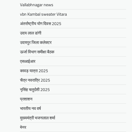
मुख्यमंत्री का उदयपुर दौरा’मुख्यमंत्री
Vallabhnagar news
भजनलाल शर्मा ने उदयपुर जिले को दी
vbn Kambal sweater Vitara
विभिन्न विकास कार्यों की सौगातें’’421
अंतर्राष्ट्रीय योग दिवस 2025
करोड़ रुपये के कार्यों का किया लोकार्पण एवं
शिलान्यास’’महत्वाकांक्षी जल परियोजनाओं
उदय लाल डांगी
पर हो रहा तेजी से काम’
उदयपुर जिला कलेक्टर
Mewari Khabar
August 2, 2026
ऊर्जा विभाग समीक्षा बैठक
मेवाड़ी खबर@उदयपुर/जयपुर। मुख्यमंत्री भजनलाल शर्मा
एसआईआर
ने कहा कि राज्य सरकार ने राजस्थान के विकास का
रोडमैप बनाया, जिसके तहत पानी,…
कावड़ यात्रा 2025
Facebook
Email
WhatsApp
Reddit
X
चैत्र नवरात्रि 2025
Share
नृसिंह चतुर्दशी 2025
प्रशाशन
भारतीय नव वर्ष
BLOG
मुख्यमंत्री ने उदयपुर में शहरी सेवा शिविर
मुख्यमंत्री भजनलाल शर्मा
का किया निरीक्षणसेवा शिविरों के माध्यम से
मेनर
अंतिम व्यक्ति तक पहुंच रही