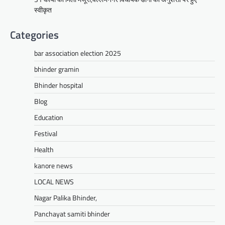
ग्राम रथ अभियान पहुंचा लकड़वास, सांसद
स्वीकृत
सीपी जोशी ने सुनी ग्रामीणों की समस्याएं
Categories
Mewari Khabar
May 10, 2026
मेवाड़ी खबर@उदयपुर। राजस्थान सरकार द्वारा गांव के
bar association election 2025
अंतिम पायदान पर बैठे व्यक्ति तक योजनाओं का लाभ
पहुंचाने और उसे मुख्यधारा…
bhinder gramin
Facebook
Email
WhatsApp
Reddit
X
Bhinder hospital
Share
Blog
Education
Festival
UDAIPUR CITY NEWS
Health
दूरसंचार सलाहकार समिति की बैठक का
हुआ आयोजन
kanore news
Mewari Khabar
April 22, 2026
LOCAL NEWS
मेवाड़ी खबर@उदयपुर।दूर संचार सलाहकार समिति की
Nagar Palika Bhinder,
बैठक बुधवार को भारत संचार निगम लिमिटेड बीएसएनएल
के सभागार में सांसद उदयपुर डॉ.…
Panchayat samiti bhinder