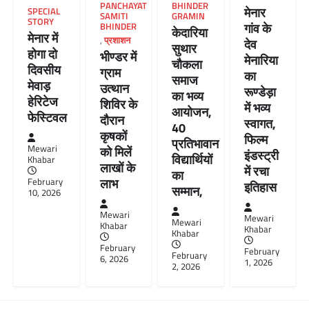
PANCHAYAT
BHINDER
मेनार
SPECIAL
SAMITI
GRAMIN
STORY
गांव के
BHINDER
केदारिया
मेनार में
,
प्रशाशन
देव
सुथार
होगा दो
भीण्डर में
मेनारिया
चौकला
दिवसीय
ग्राम
का
समाज
मेवाड़
उत्थान
रूण्डेड़ा
का भव्य
हेरिटेज
शिविर के
में भव्य
आयोजन,
फेस्टिवल
दौरान
स्वागत,
40
कृषकों
फिल्म
प्रतिभावान
Mewari
को मिलें
इंडस्ट्री
विद्यार्थियों
Khabar
लाखों के
में रचा
का
लाभ
February
इतिहास
सम्मान,
10, 2026
Mewari
Mewari
Mewari
Khabar
Khabar
Khabar
February
February
February
6, 2026
1, 2026
2, 2026