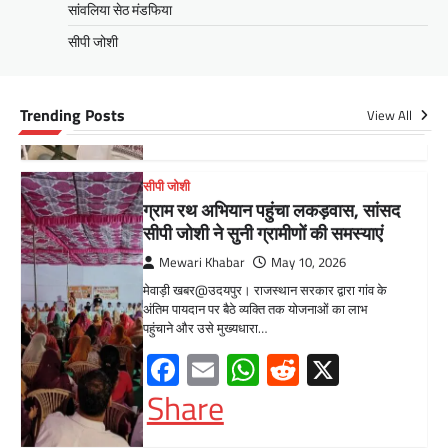
ग्राम रथ अभियान पहुंचा लकड़वास, सांसद
सांवलिया सेठ मंडफिया
सीपी जोशी ने सुनी ग्रामीणों की समस्याएं
सीपी जोशी
Mewari Khabar
May 10, 2026
मेवाड़ी खबर@उदयपुर। राजस्थान सरकार द्वारा गांव के
अंतिम पायदान पर बैठे व्यक्ति तक योजनाओं का लाभ
Trending Posts
View All
पहुंचाने और उसे मुख्यधारा…
Facebook
Email
WhatsApp
Reddit
X
Share
UDAIPUR CITY NEWS
दूरसंचार सलाहकार समिति की बैठक का
हुआ आयोजन
Mewari Khabar
April 22, 2026
मेवाड़ी खबर@उदयपुर।दूर संचार सलाहकार समिति की
बैठक बुधवार को भारत संचार निगम लिमिटेड बीएसएनएल
के सभागार में सांसद उदयपुर डॉ.…
Facebook
Email
WhatsApp
Reddit
X