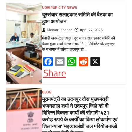
Share
BLOG
मुख्यमंत्री का उदयपुर दौरा’मुख्यमंत्री
भजनलाल शर्मा ने उदयपुर जिले को दी
विभिन्न विकास कार्यों की सौगातें’’421
करोड़ रुपये के कार्यों का किया लोकार्पण एवं
शिलान्यास’’महत्वाकांक्षी जल परियोजनाओं
पर हो रहा तेजी से काम’
Mewari Khabar
August 2, 2026
मेवाड़ी खबर@उदयपुर/जयपुर। मुख्यमंत्री भजनलाल शर्मा
ने कहा कि राज्य सरकार ने राजस्थान के विकास का
रोडमैप बनाया, जिसके तहत पानी,…
Facebook
Email
WhatsApp
Reddit
X
Share