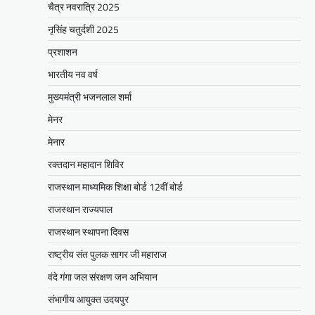
चैत्र नवरात्रि 2025
नृसिंह चतुर्दशी 2025
BLOG
मुख्यमंत्री ने उदयपुर में शहरी सेवा शिविर
प्रशाशन
का किया निरीक्षणसेवा शिविरों के माध्यम से
भारतीय नव वर्ष
अंतिम व्यक्ति तक पहुंच रही
सरकारआमजन शिविरों का लें अधिकाधिक
मुख्यमंत्री भजनलाल शर्मा
लाभ, लोगों की समस्याओं का हर हाल में हो
मेनर
समाधान, अधिकारी नहीं
मेनार
Mewari Khabar
June 17, 2026
रक्तदान महादान शिविर
उदयपुर जयपुर 17 जून। मुख्यमंत्री भजनलाल शर्मा ने
बुधवार को उदयपुर प्रवास के दौरान उदयपुर विकास
राजस्थान माध्यमिक शिक्षा बोर्ड 12वीं बोर्ड
प्राधिकरण में आयोजित शहरी…
राजस्थान राज्यपाल
Facebook
Email
WhatsApp
Reddit
X
राजस्थान स्थापना दिवस
Share
राष्ट्रीय संत पुलक सागर जी महाराज
वंदे गंगा जल संरक्षण जन अभियान
संभागीय आयुक्त उदयपुर
सीपी जोशी