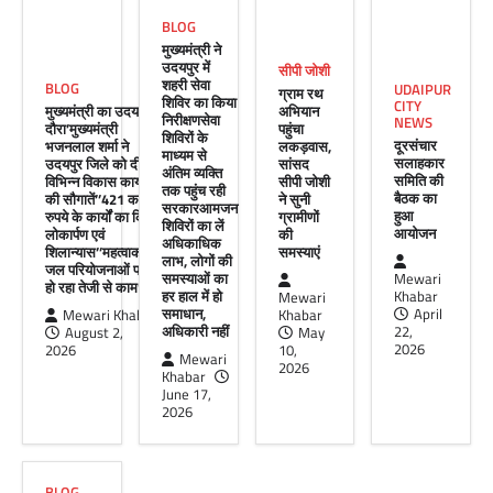
सीपी जोशी ने सुनी ग्रामीणों की समस्याएं
BLOG
Mewari Khabar
May 10, 2026
मुख्यमंत्री ने
उदयपुर में
सीपी जोशी
मेवाड़ी खबर@उदयपुर। राजस्थान सरकार द्वारा गांव के
शहरी सेवा
BLOG
UDAIPUR
ग्राम रथ
अंतिम पायदान पर बैठे व्यक्ति तक योजनाओं का लाभ
शिविर का किया
CITY
मुख्यमंत्री का उदयपुर
अभियान
पहुंचाने और उसे मुख्यधारा…
निरीक्षणसेवा
NEWS
दौरा’मुख्यमंत्री
पहुंचा
शिविरों के
दूरसंचार
भजनलाल शर्मा ने
लकड़वास,
Facebook
Email
WhatsApp
Reddit
X
माध्यम से
सलाहकार
उदयपुर जिले को दी
सांसद
अंतिम व्यक्ति
समिति की
विभिन्न विकास कार्यों
सीपी जोशी
Share
तक पहुंच रही
बैठक का
की सौगातें’’421 करोड़
ने सुनी
सरकारआमजन
हुआ
रुपये के कार्यों का किया
ग्रामीणों
शिविरों का लें
आयोजन
लोकार्पण एवं
की
अधिकाधिक
शिलान्यास’’महत्वाकांक्षी
समस्याएं
लाभ, लोगों की
जल परियोजनाओं पर
UDAIPUR CITY NEWS
समस्याओं का
Mewari
हो रहा तेजी से काम’
हर हाल में हो
Khabar
Mewari
दूरसंचार सलाहकार समिति की बैठक का
समाधान,
April
Mewari Khabar
Khabar
हुआ आयोजन
अधिकारी नहीं
22,
August 2,
May
2026
2026
10,
Mewari
Mewari Khabar
April 22, 2026
2026
Khabar
मेवाड़ी खबर@उदयपुर।दूर संचार सलाहकार समिति की
June 17,
बैठक बुधवार को भारत संचार निगम लिमिटेड बीएसएनएल
2026
के सभागार में सांसद उदयपुर डॉ.…
Facebook
Email
WhatsApp
Reddit
X
BLOG