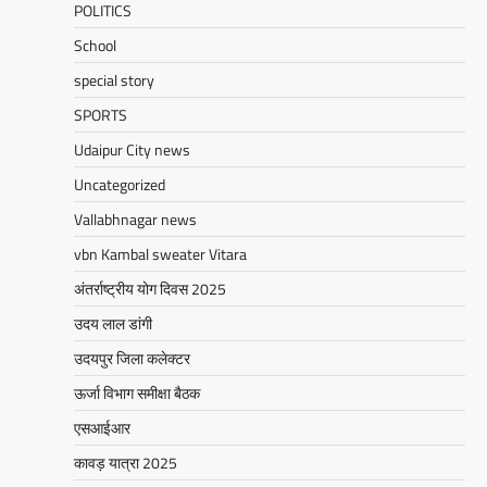
Facebook
Email
WhatsApp
Reddit
X
POLITICS
Share
School
special story
SPORTS
BLOG
मुख्यमंत्री का उदयपुर दौरा’मुख्यमंत्री
Udaipur City news
भजनलाल शर्मा ने उदयपुर जिले को दी
Uncategorized
विभिन्न विकास कार्यों की सौगातें’’421
Vallabhnagar news
करोड़ रुपये के कार्यों का किया लोकार्पण एवं
शिलान्यास’’महत्वाकांक्षी जल परियोजनाओं
vbn Kambal sweater Vitara
पर हो रहा तेजी से काम’
अंतर्राष्ट्रीय योग दिवस 2025
Mewari Khabar
August 2, 2026
उदय लाल डांगी
मेवाड़ी खबर@उदयपुर/जयपुर। मुख्यमंत्री भजनलाल शर्मा
उदयपुर जिला कलेक्टर
ने कहा कि राज्य सरकार ने राजस्थान के विकास का
रोडमैप बनाया, जिसके तहत पानी,…
ऊर्जा विभाग समीक्षा बैठक
Facebook
Email
WhatsApp
Reddit
X
एसआईआर
Share
कावड़ यात्रा 2025