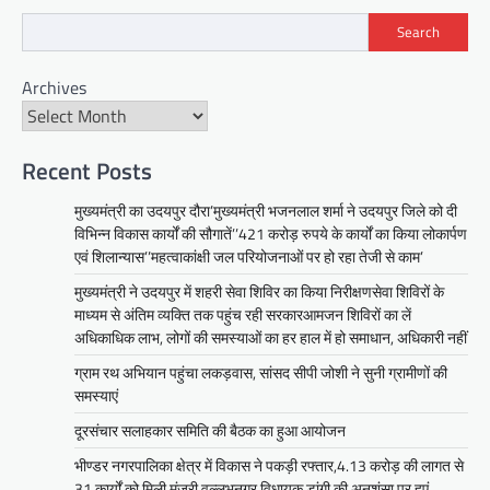
Search
BLOG
Archives
मुख्यमंत्री ने उदयपुर में शहरी सेवा शिविर
का किया निरीक्षणसेवा शिविरों के माध्यम से
अंतिम व्यक्ति तक पहुंच रही
सरकारआमजन शिविरों का लें अधिकाधिक
Recent Posts
लाभ, लोगों की समस्याओं का हर हाल में हो
मुख्यमंत्री का उदयपुर दौरा’मुख्यमंत्री भजनलाल शर्मा ने उदयपुर जिले को दी
समाधान, अधिकारी नहीं
विभिन्न विकास कार्यों की सौगातें’’421 करोड़ रुपये के कार्यों का किया लोकार्पण
Mewari Khabar
June 17, 2026
एवं शिलान्यास’’महत्वाकांक्षी जल परियोजनाओं पर हो रहा तेजी से काम’
उदयपुर जयपुर 17 जून। मुख्यमंत्री भजनलाल शर्मा ने
मुख्यमंत्री ने उदयपुर में शहरी सेवा शिविर का किया निरीक्षणसेवा शिविरों के
बुधवार को उदयपुर प्रवास के दौरान उदयपुर विकास
माध्यम से अंतिम व्यक्ति तक पहुंच रही सरकारआमजन शिविरों का लें
प्राधिकरण में आयोजित शहरी…
अधिकाधिक लाभ, लोगों की समस्याओं का हर हाल में हो समाधान, अधिकारी नहीं
Facebook
Email
WhatsApp
Reddit
X
ग्राम रथ अभियान पहुंचा लकड़वास, सांसद सीपी जोशी ने सुनी ग्रामीणों की
Share
समस्याएं
दूरसंचार सलाहकार समिति की बैठक का हुआ आयोजन
भीण्डर नगरपालिका क्षेत्र में विकास ने पकड़ी रफ्तार,4.13 करोड़ की लागत से
सीपी जोशी
31 कार्यों को मिली मंजूरी,वल्लभनगर विधायक डांगी की अनुशंसा पर हुएं