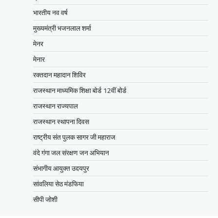
का किया निरीक्षणसेवा शिविरों के माध्यम से
भारतीय नव वर्ष
अंतिम व्यक्ति तक पहुंच रही
सरकारआमजन शिविरों का लें अधिकाधिक
मुख्यमंत्री भजनलाल शर्मा
लाभ, लोगों की समस्याओं का हर हाल में हो
मेनर
समाधान, अधिकारी नहीं
मेनार
Mewari Khabar
June 17, 2026
रक्तदान महादान शिविर
उदयपुर जयपुर 17 जून। मुख्यमंत्री भजनलाल शर्मा ने
बुधवार को उदयपुर प्रवास के दौरान उदयपुर विकास
राजस्थान माध्यमिक शिक्षा बोर्ड 12वीं बोर्ड
प्राधिकरण में आयोजित शहरी…
राजस्थान राज्यपाल
Facebook
Email
WhatsApp
Reddit
X
राजस्थान स्थापना दिवस
Share
राष्ट्रीय संत पुलक सागर जी महाराज
वंदे गंगा जल संरक्षण जन अभियान
संभागीय आयुक्त उदयपुर
सीपी जोशी
ग्राम रथ अभियान पहुंचा लकड़वास, सांसद
सांवलिया सेठ मंडफिया
सीपी जोशी ने सुनी ग्रामीणों की समस्याएं
सीपी जोशी
Mewari Khabar
May 10, 2026