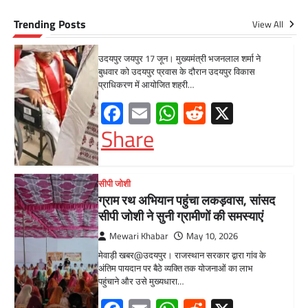
मेवाड़ी खबर@उदयपुर। राजस्थान सरकार द्वारा गांव के
अंतिम पायदान पर बैठे व्यक्ति तक योजनाओं का लाभ
Trending Posts
View All
पहुंचाने और उसे मुख्यधारा…
Facebook
Email
WhatsApp
Reddit
X
Share
UDAIPUR CITY NEWS
दूरसंचार सलाहकार समिति की बैठक का
हुआ आयोजन
Mewari Khabar
April 22, 2026
मेवाड़ी खबर@उदयपुर।दूर संचार सलाहकार समिति की
बैठक बुधवार को भारत संचार निगम लिमिटेड बीएसएनएल
के सभागार में सांसद उदयपुर डॉ.…
Facebook
Email
WhatsApp
Reddit
X
Share