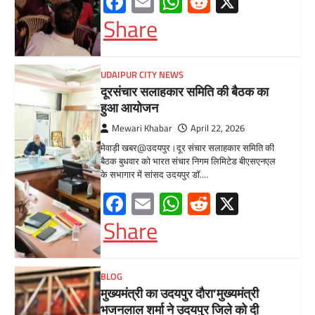
BLOG
मुख्यमंत्री का उदयपुर दौरा’मुख्यमंत्री
भजनलाल शर्मा ने उदयपुर जिले को दी
विभिन्न विकास कार्यों की सौगातें’’421
करोड़ रुपये के कार्यों का किया लोकार्पण एवं
शिलान्यास’’महत्वाकांक्षी जल परियोजनाओं
पर हो रहा तेजी से काम’
Mewari Khabar
August 2, 2026
मेवाड़ी खबर@उदयपुर/जयपुर। मुख्यमंत्री भजनलाल शर्मा
ने कहा कि राज्य सरकार ने राजस्थान के विकास का
रोडमैप बनाया, जिसके तहत पानी,…
Facebook
Email
WhatsApp
Reddit
X
Share
BLOG
मुख्यमंत्री ने उदयपुर में शहरी सेवा शिविर