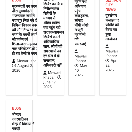
BLOG
UDAIPUR
ग्राम रथ
अंतिम पायदान पर बैठे व्यक्ति तक योजनाओं का लाभ
शिविर का किया
CITY
मुख्यमंत्री का उदयपुर
अभियान
पहुंचाने और उसे मुख्यधारा…
निरीक्षणसेवा
NEWS
दौरा’मुख्यमंत्री
पहुंचा
शिविरों के
दूरसंचार
भजनलाल शर्मा ने
लकड़वास,
Facebook
Email
WhatsApp
Reddit
X
माध्यम से
सलाहकार
उदयपुर जिले को दी
सांसद
अंतिम व्यक्ति
समिति की
विभिन्न विकास कार्यों
सीपी जोशी
Share
तक पहुंच रही
बैठक का
की सौगातें’’421 करोड़
ने सुनी
सरकारआमजन
हुआ
रुपये के कार्यों का किया
ग्रामीणों
शिविरों का लें
आयोजन
लोकार्पण एवं
की
अधिकाधिक
शिलान्यास’’महत्वाकांक्षी
समस्याएं
लाभ, लोगों की
जल परियोजनाओं पर
UDAIPUR CITY NEWS
समस्याओं का
Mewari
हो रहा तेजी से काम’
हर हाल में हो
Khabar
Mewari
दूरसंचार सलाहकार समिति की बैठक का
समाधान,
April
Mewari Khabar
Khabar
हुआ आयोजन
अधिकारी नहीं
22,
August 2,
May
2026
2026
10,
Mewari
Mewari Khabar
April 22, 2026
2026
Khabar
मेवाड़ी खबर@उदयपुर।दूर संचार सलाहकार समिति की
June 17,
बैठक बुधवार को भारत संचार निगम लिमिटेड बीएसएनएल
2026
के सभागार में सांसद उदयपुर डॉ.…
Facebook
Email
WhatsApp
Reddit
X
BLOG
Share
भीण्डर
नगरपालिका
क्षेत्र में विकास ने
पकड़ी