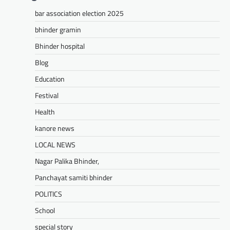
मेवाड़ी खबर@उदयपुर। राजस्थान सरकार द्वारा गांव के
bar association election 2025
अंतिम पायदान पर बैठे व्यक्ति तक योजनाओं का लाभ
पहुंचाने और उसे मुख्यधारा…
bhinder gramin
Facebook
Email
WhatsApp
Reddit
X
Bhinder hospital
Share
Blog
Education
Festival
UDAIPUR CITY NEWS
Health
दूरसंचार सलाहकार समिति की बैठक का
हुआ आयोजन
kanore news
Mewari Khabar
April 22, 2026
LOCAL NEWS
मेवाड़ी खबर@उदयपुर।दूर संचार सलाहकार समिति की
Nagar Palika Bhinder,
बैठक बुधवार को भारत संचार निगम लिमिटेड बीएसएनएल
के सभागार में सांसद उदयपुर डॉ.…
Panchayat samiti bhinder
Facebook
Email
WhatsApp
Reddit
X
POLITICS
Share
School
special story