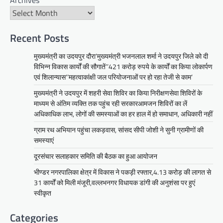
मुख्यमंत्री ने उदयपुर में शहरी सेवा शिविर
का किया निरीक्षणसेवा शिविरों के माध्यम से
अंतिम व्यक्ति तक पहुंच रही
सरकारआमजन शिविरों का लें अधिकाधिक
Recent Posts
लाभ, लोगों की समस्याओं का हर हाल में हो
मुख्यमंत्री का उदयपुर दौरा’मुख्यमंत्री भजनलाल शर्मा ने उदयपुर जिले को दी
समाधान, अधिकारी नहीं
विभिन्न विकास कार्यों की सौगातें’’421 करोड़ रुपये के कार्यों का किया लोकार्पण
Mewari Khabar
June 17, 2026
एवं शिलान्यास’’महत्वाकांक्षी जल परियोजनाओं पर हो रहा तेजी से काम’
उदयपुर जयपुर 17 जून। मुख्यमंत्री भजनलाल शर्मा ने
मुख्यमंत्री ने उदयपुर में शहरी सेवा शिविर का किया निरीक्षणसेवा शिविरों के
बुधवार को उदयपुर प्रवास के दौरान उदयपुर विकास
माध्यम से अंतिम व्यक्ति तक पहुंच रही सरकारआमजन शिविरों का लें
प्राधिकरण में आयोजित शहरी…
अधिकाधिक लाभ, लोगों की समस्याओं का हर हाल में हो समाधान, अधिकारी नहीं
Facebook
Email
WhatsApp
Reddit
X
ग्राम रथ अभियान पहुंचा लकड़वास, सांसद सीपी जोशी ने सुनी ग्रामीणों की
Share
समस्याएं
दूरसंचार सलाहकार समिति की बैठक का हुआ आयोजन
भीण्डर नगरपालिका क्षेत्र में विकास ने पकड़ी रफ्तार,4.13 करोड़ की लागत से
सीपी जोशी
31 कार्यों को मिली मंजूरी,वल्लभनगर विधायक डांगी की अनुशंसा पर हुएं
ग्राम रथ अभियान पहुंचा लकड़वास, सांसद
स्वीकृत
सीपी जोशी ने सुनी ग्रामीणों की समस्याएं
Categories
Mewari Khabar
May 10, 2026