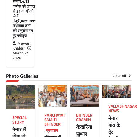
रफ्तार,4.13
करोड़ की लागत
से 31 कार्यों को
मिली
मंजूरी,वल्लभनगर
विधायक डांगी
की अनुशंसा पर
हुएं स्वीकृत
Mewari
Khabar
March 24,
2026
Photo Galleries
View All
VALLABHNAGAR
NEWS
PANCHAYAT
BHINDER
मेनार
SPECIAL
SAMITI
GRAMIN
STORY
गांव के
BHINDER
केदारिया
मेनार में
,
प्रशाशन
देव
सुथार
होगा दो