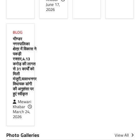
मेवाड़ी खबर@उदयपुर।दूर संचार सलाहकार समिति की
June 17,
बैठक बुधवार को भारत संचार निगम लिमिटेड बीएसएनएल
2026
के सभागार में सांसद उदयपुर डॉ.…
Facebook
Email
WhatsApp
Reddit
X
BLOG
Share
भीण्डर
नगरपालिका
क्षेत्र में विकास ने
पकड़ी
रफ्तार,4.13
करोड़ की लागत
से 31 कार्यों को
मिली
मंजूरी,वल्लभनगर
विधायक डांगी
की अनुशंसा पर
हुएं स्वीकृत
Mewari
Khabar
March 24,
2026
Photo Galleries
View All