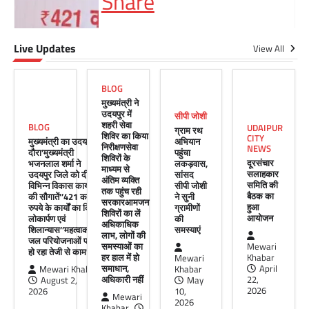
Share
Live Updates
सीपी जोशी
View All
ग्राम रथ अभियान पहुंचा लकड़वास, सांसद
सीपी जोशी ने सुनी ग्रामीणों की समस्याएं
BLOG
Mewari Khabar
May 10, 2026
मुख्यमंत्री ने
उदयपुर में
सीपी जोशी
मेवाड़ी खबर@उदयपुर। राजस्थान सरकार द्वारा गांव के
शहरी सेवा
BLOG
UDAIPUR
ग्राम रथ
अंतिम पायदान पर बैठे व्यक्ति तक योजनाओं का लाभ
शिविर का किया
CITY
मुख्यमंत्री का उदयपुर
अभियान
पहुंचाने और उसे मुख्यधारा…
निरीक्षणसेवा
NEWS
दौरा’मुख्यमंत्री
पहुंचा
शिविरों के
दूरसंचार
भजनलाल शर्मा ने
लकड़वास,
Facebook
Email
WhatsApp
Reddit
X
माध्यम से
सलाहकार
उदयपुर जिले को दी
सांसद
अंतिम व्यक्ति
समिति की
विभिन्न विकास कार्यों
सीपी जोशी
Share
तक पहुंच रही
बैठक का
की सौगातें’’421 करोड़
ने सुनी
सरकारआमजन
हुआ
रुपये के कार्यों का किया
ग्रामीणों
शिविरों का लें
आयोजन
लोकार्पण एवं
की
अधिकाधिक
शिलान्यास’’महत्वाकांक्षी
समस्याएं
लाभ, लोगों की
जल परियोजनाओं पर
UDAIPUR CITY NEWS
समस्याओं का
Mewari
हो रहा तेजी से काम’
हर हाल में हो
Khabar
Mewari
दूरसंचार सलाहकार समिति की बैठक का
समाधान,
April
Mewari Khabar
Khabar
हुआ आयोजन
अधिकारी नहीं
22,
August 2,
May
2026
2026
10,
Mewari
Mewari Khabar
April 22, 2026
2026
Khabar