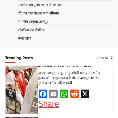
Share
राष्ट्रीय संत पुलक सागर जी महाराज
वंदे गंगा जल संरक्षण जन अभियान
संभागीय आयुक्त उदयपुर
सीपी जोशी
ग्राम रथ अभियान पहुंचा लकड़वास, सांसद
सांवलिया सेठ मंडफिया
सीपी जोशी ने सुनी ग्रामीणों की समस्याएं
सीपी जोशी
Mewari Khabar
May 10, 2026
मेवाड़ी खबर@उदयपुर। राजस्थान सरकार द्वारा गांव के
अंतिम पायदान पर बैठे व्यक्ति तक योजनाओं का लाभ
Trending Posts
View All
पहुंचाने और उसे मुख्यधारा…
Facebook
Email
WhatsApp
Reddit
X
Share
UDAIPUR CITY NEWS
दूरसंचार सलाहकार समिति की बैठक का
हुआ आयोजन
Mewari Khabar
April 22, 2026