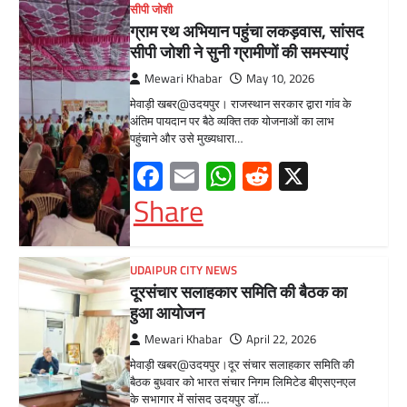
मेवाड़ी खबर@उदयपुर।दूर संचार सलाहकार समिति की
बैठक बुधवार को भारत संचार निगम लिमिटेड बीएसएनएल
के सभागार में सांसद उदयपुर डॉ.…
Facebook
Email
WhatsApp
Reddit
X
Share
BLOG
मुख्यमंत्री का उदयपुर दौरा’मुख्यमंत्री
भजनलाल शर्मा ने उदयपुर जिले को दी
विभिन्न विकास कार्यों की सौगातें’’421
करोड़ रुपये के कार्यों का किया लोकार्पण एवं
शिलान्यास’’महत्वाकांक्षी जल परियोजनाओं
पर हो रहा तेजी से काम’
Mewari Khabar
August 2, 2026
मेवाड़ी खबर@उदयपुर/जयपुर। मुख्यमंत्री भजनलाल शर्मा
ने कहा कि राज्य सरकार ने राजस्थान के विकास का
रोडमैप बनाया, जिसके तहत पानी,…