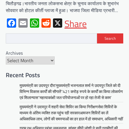
चितौड़गढ।भारतीय जनता लोकसभा क्षेत्र के चुनाव कार्यालय के शुभारंभ
सोववार को होटल कीर्ती प्लाजा में हुआ। भाजपा जिला मीडिया प्रभारी…
Facebook
Email
WhatsApp
Reddit
X
Share
Search
BLOG
Archives
मुख्यमंत्री ने उदयपुर में शहरी सेवा शिविर
का किया निरीक्षणसेवा शिविरों के माध्यम से
अंतिम व्यक्ति तक पहुंच रही
सरकारआमजन शिविरों का लें अधिकाधिक
Recent Posts
लाभ, लोगों की समस्याओं का हर हाल में हो
मुख्यमंत्री का उदयपुर दौरा’मुख्यमंत्री भजनलाल शर्मा ने उदयपुर जिले को दी
समाधान, अधिकारी नहीं
विभिन्न विकास कार्यों की सौगातें’’421 करोड़ रुपये के कार्यों का किया लोकार्पण
Mewari Khabar
June 17, 2026
एवं शिलान्यास’’महत्वाकांक्षी जल परियोजनाओं पर हो रहा तेजी से काम’
उदयपुर जयपुर 17 जून। मुख्यमंत्री भजनलाल शर्मा ने
मुख्यमंत्री ने उदयपुर में शहरी सेवा शिविर का किया निरीक्षणसेवा शिविरों के
बुधवार को उदयपुर प्रवास के दौरान उदयपुर विकास
माध्यम से अंतिम व्यक्ति तक पहुंच रही सरकारआमजन शिविरों का लें
प्राधिकरण में आयोजित शहरी…
अधिकाधिक लाभ, लोगों की समस्याओं का हर हाल में हो समाधान, अधिकारी नहीं
Facebook
Email
WhatsApp
Reddit
X
ग्राम रथ अभियान पहुंचा लकड़वास, सांसद सीपी जोशी ने सुनी ग्रामीणों की