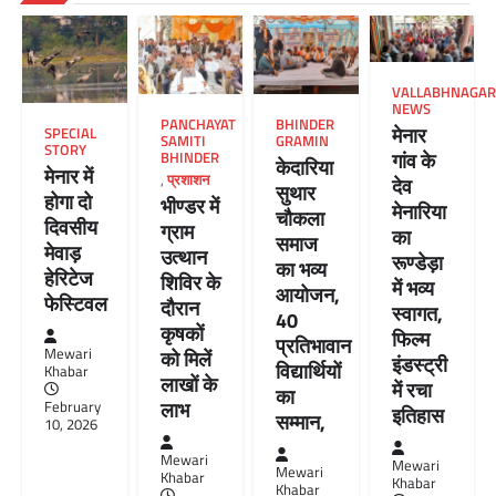
VALLABHNAGAR
NEWS
PANCHAYAT
BHINDER
मेनार
SPECIAL
SAMITI
GRAMIN
STORY
गांव के
BHINDER
केदारिया
मेनार में
,
प्रशाशन
देव
सुथार
होगा दो
भीण्डर में
मेनारिया
चौकला
दिवसीय
ग्राम
का
समाज
मेवाड़
उत्थान
रूण्डेड़ा
का भव्य
हेरिटेज
शिविर के
में भव्य
आयोजन,
फेस्टिवल
दौरान
स्वागत,
40
कृषकों
फिल्म
प्रतिभावान
Mewari
को मिलें
इंडस्ट्री
विद्यार्थियों
Khabar
लाखों के
में रचा
का
लाभ
February
इतिहास
सम्मान,
10, 2026
Mewari
Mewari
Mewari
Khabar
Khabar
Khabar