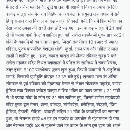
मेनार से राणेरा महादेवजी, ढूंढिया तक गौ रक्षार्थ व विश्व कल्याण के लिए
कावड़ यात्रा संघ मेनार व विहिप, बजरंग दल के संयुक्त तत्वावधान में सर्व
हिन्दू समाज द्वारा विशाल कावड़ यात्रा निकाली गयी, जिसमें शिव भक्ति का
ऐसा ज्वार उमड़ा की रास्ते तक छोटे पड़ गए। इस कावड़ यात्रा में 21 गांवों
से भी ज्यादा गांवों के लोग शामिल हुए, वही राणेरा महादेवजी मुख्य द्वार पर 21
गाँवो के कावड़ियो का समागम हुआ, जिसमें तकरीबन 10 हज़ार से ज्यादा
महिला, पुरुष पारंपरिक वेशभूषा धोती, कुर्ता, लाल पाग और महिलाएं लाल
साड़ी में शामिल हुए। इधर, कावड़ यात्रा को लेकर रविवार सुबह 7 बजे
राणेरा महादेव मंदिर स्थित यज्ञशाला में पंडित के सानिध्य में रुद्राभिषेक,
रुद्र हवन, 5100 पारथेश्वर पूजन शुरू हुआ, जिसमें यजमानों ने आहुतियां
लगाई, जिसकी पूर्णाहुति दोपहर 12.35 बजे हुई। श्रावण मास के अंतिम
सोमवार से पूर्व रविवार को मेहतागढ़ मेनार से लेकर नीलकंठ महादेव, राणेरा,
ढूंढिया तक विशाल कांवड़ यात्रा में शिव भक्ति का ज्वार उमड़ा। 21 गांवों
से भी ज्यादा गांवों के लोग एवं 21 संत शामिल हुए, जिसमें राणेरा महादेवजी
मंदिर मुख्य द्वार मेनार, वाना, बांसड़ा, डांगीखेड़ा, बरोड़िया, खेड़ली, हिंता,
ढूंढिया, ईंटाली, रोहिड़ा, चौकड़ी सहित 21 गाँवो के कावड़ियों का समागम
हुआ, तो नेशनल हाइवे 48 हर हर महादेव के जयघोष से गुंजायमान हो गया
और नेशनल हाईवे 48 से गुजरने वाले हर वाहन के लोग इस दृश्य को अपने