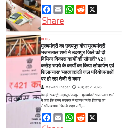
Facebook
Email
WhatsApp
Reddit
X
Share
BLOG
मुख्यमंत्री ने उदयपुर में शहरी सेवा शिविर
का किया निरीक्षणसेवा शिविरों के माध्यम से
अंतिम व्यक्ति तक पहुंच रही
सरकारआमजन शिविरों का लें अधिकाधिक
लाभ, लोगों की समस्याओं का हर हाल में हो
समाधान, अधिकारी नहीं
Mewari Khabar
June 17, 2026
उदयपुर जयपुर 17 जून। मुख्यमंत्री भजनलाल शर्मा ने
बुधवार को उदयपुर प्रवास के दौरान उदयपुर विकास
प्राधिकरण में आयोजित शहरी…
Facebook
Email
WhatsApp
Reddit
X