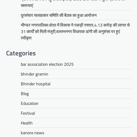
Share
समस्याएं
दूरसंचार सलाहकार समिति की बैठक का हुआ आयोजन
भीण्डर नगरपालिका क्षेत्र में विकास ने पकड़ी रफ्तार,4.13 करोड़ की लागत से
सीपी जोशी
31 कार्यों को मिली मंजूरी,वल्लभनगर विधायक डांगी की अनुशंसा पर हुएं
ग्राम रथ अभियान पहुंचा लकड़वास, सांसद
स्वीकृत
सीपी जोशी ने सुनी ग्रामीणों की समस्याएं
Categories
Mewari Khabar
May 10, 2026
मेवाड़ी खबर@उदयपुर। राजस्थान सरकार द्वारा गांव के
bar association election 2025
अंतिम पायदान पर बैठे व्यक्ति तक योजनाओं का लाभ
पहुंचाने और उसे मुख्यधारा…
bhinder gramin
Facebook
Email
WhatsApp
Reddit
X
Bhinder hospital
Share
Blog
Education
Festival
UDAIPUR CITY NEWS
Health
दूरसंचार सलाहकार समिति की बैठक का
हुआ आयोजन
kanore news