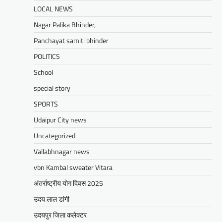
Mewari Khabar
April 22, 2026
LOCAL NEWS
मेवाड़ी खबर@उदयपुर।दूर संचार सलाहकार समिति की
Nagar Palika Bhinder,
बैठक बुधवार को भारत संचार निगम लिमिटेड बीएसएनएल
के सभागार में सांसद उदयपुर डॉ.…
Panchayat samiti bhinder
Facebook
Email
WhatsApp
Reddit
X
POLITICS
Share
School
special story
SPORTS
BLOG
मुख्यमंत्री का उदयपुर दौरा’मुख्यमंत्री
Udaipur City news
भजनलाल शर्मा ने उदयपुर जिले को दी
Uncategorized
विभिन्न विकास कार्यों की सौगातें’’421
Vallabhnagar news
करोड़ रुपये के कार्यों का किया लोकार्पण एवं
शिलान्यास’’महत्वाकांक्षी जल परियोजनाओं
vbn Kambal sweater Vitara
पर हो रहा तेजी से काम’
अंतर्राष्ट्रीय योग दिवस 2025
Mewari Khabar
August 2, 2026
उदय लाल डांगी
मेवाड़ी खबर@उदयपुर/जयपुर। मुख्यमंत्री भजनलाल शर्मा
उदयपुर जिला कलेक्टर
ने कहा कि राज्य सरकार ने राजस्थान के विकास का