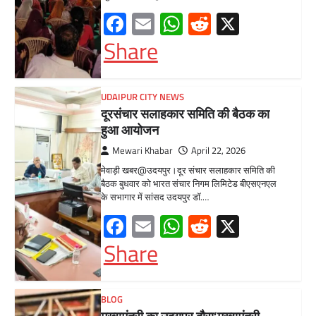
BLOG
मुख्यमंत्री का उदयपुर दौरा’मुख्यमंत्री
भजनलाल शर्मा ने उदयपुर जिले को दी
विभिन्न विकास कार्यों की सौगातें’’421
करोड़ रुपये के कार्यों का किया लोकार्पण एवं
शिलान्यास’’महत्वाकांक्षी जल परियोजनाओं
पर हो रहा तेजी से काम’
Mewari Khabar
August 2, 2026
मेवाड़ी खबर@उदयपुर/जयपुर। मुख्यमंत्री भजनलाल शर्मा
ने कहा कि राज्य सरकार ने राजस्थान के विकास का
रोडमैप बनाया, जिसके तहत पानी,…
Facebook
Email
WhatsApp
Reddit
X
Share
BLOG