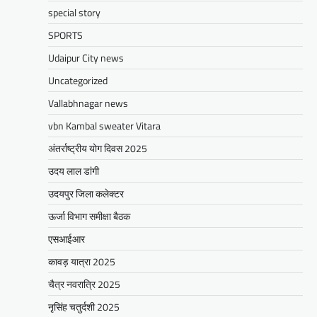
Share
special story
SPORTS
BLOG
Udaipur City news
मुख्यमंत्री का उदयपुर दौरा’मुख्यमंत्री
Uncategorized
भजनलाल शर्मा ने उदयपुर जिले को दी
विभिन्न विकास कार्यों की सौगातें’’421
Vallabhnagar news
करोड़ रुपये के कार्यों का किया लोकार्पण एवं
vbn Kambal sweater Vitara
शिलान्यास’’महत्वाकांक्षी जल परियोजनाओं
अंतर्राष्ट्रीय योग दिवस 2025
पर हो रहा तेजी से काम’
उदय लाल डांगी
Mewari Khabar
August 2, 2026
मेवाड़ी खबर@उदयपुर/जयपुर। मुख्यमंत्री भजनलाल शर्मा
उदयपुर जिला कलेक्टर
ने कहा कि राज्य सरकार ने राजस्थान के विकास का
ऊर्जा विभाग समीक्षा बैठक
रोडमैप बनाया, जिसके तहत पानी,…
एसआईआर
Facebook
Email
WhatsApp
Reddit
X
कावड़ यात्रा 2025
Share
चैत्र नवरात्रि 2025
नृसिंह चतुर्दशी 2025