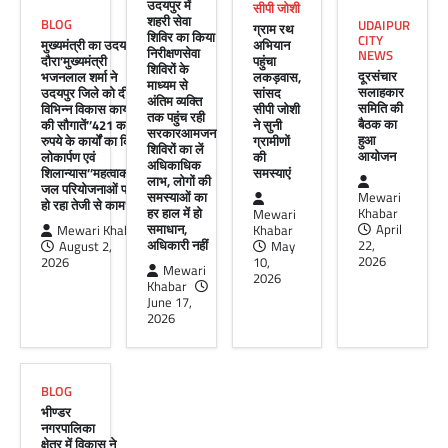
Mewari Khabar
May 10, 2026
उदयपुर में
सीपी जोशी
शहरी सेवा
BLOG
UDAIPUR
मेवाड़ी खबर@उदयपुर। राजस्थान सरकार द्वारा गांव के
ग्राम रथ
शिविर का किया
CITY
मुख्यमंत्री का उदयपुर
अभियान
अंतिम पायदान पर बैठे व्यक्ति तक योजनाओं का लाभ
निरीक्षणसेवा
NEWS
दौरा’मुख्यमंत्री
पहुंचा
पहुंचाने और उसे मुख्यधारा…
शिविरों के
दूरसंचार
भजनलाल शर्मा ने
लकड़वास,
माध्यम से
सलाहकार
उदयपुर जिले को दी
सांसद
Facebook
Email
WhatsApp
Reddit
X
अंतिम व्यक्ति
समिति की
विभिन्न विकास कार्यों
सीपी जोशी
तक पहुंच रही
बैठक का
की सौगातें’’421 करोड़
ने सुनी
Share
सरकारआमजन
हुआ
रुपये के कार्यों का किया
ग्रामीणों
शिविरों का लें
आयोजन
लोकार्पण एवं
की
अधिकाधिक
शिलान्यास’’महत्वाकांक्षी
समस्याएं
लाभ, लोगों की
जल परियोजनाओं पर
समस्याओं का
Mewari
हो रहा तेजी से काम’
UDAIPUR CITY NEWS
हर हाल में हो
Khabar
Mewari
समाधान,
April
Mewari Khabar
Khabar
दूरसंचार सलाहकार समिति की बैठक का
अधिकारी नहीं
22,
August 2,
May
हुआ आयोजन
2026
2026
10,
Mewari
2026
Khabar
Mewari Khabar
April 22, 2026
June 17,
मेवाड़ी खबर@उदयपुर।दूर संचार सलाहकार समिति की
2026
बैठक बुधवार को भारत संचार निगम लिमिटेड बीएसएनएल
के सभागार में सांसद उदयपुर डॉ.…
Facebook
Email
WhatsApp
Reddit
X
BLOG
भीण्डर
Share
नगरपालिका
क्षेत्र में विकास ने