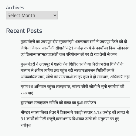
BLOG
Archives
मुख्यमंत्री ने उदयपुर में शहरी सेवा शिविर
का किया निरीक्षणसेवा शिविरों के माध्यम से
अंतिम व्यक्ति तक पहुंच रही
Recent Posts
सरकारआमजन शिविरों का लें अधिकाधिक
लाभ, लोगों की समस्याओं का हर हाल में हो
मुख्यमंत्री का उदयपुर दौरा’मुख्यमंत्री भजनलाल शर्मा ने उदयपुर जिले को दी
समाधान, अधिकारी नहीं
विभिन्न विकास कार्यों की सौगातें’’421 करोड़ रुपये के कार्यों का किया लोकार्पण
एवं शिलान्यास’’महत्वाकांक्षी जल परियोजनाओं पर हो रहा तेजी से काम’
Mewari Khabar
June 17, 2026
मुख्यमंत्री ने उदयपुर में शहरी सेवा शिविर का किया निरीक्षणसेवा शिविरों के
उदयपुर जयपुर 17 जून। मुख्यमंत्री भजनलाल शर्मा ने
माध्यम से अंतिम व्यक्ति तक पहुंच रही सरकारआमजन शिविरों का लें
बुधवार को उदयपुर प्रवास के दौरान उदयपुर विकास
अधिकाधिक लाभ, लोगों की समस्याओं का हर हाल में हो समाधान, अधिकारी नहीं
प्राधिकरण में आयोजित शहरी…
Facebook
Email
WhatsApp
Reddit
X
ग्राम रथ अभियान पहुंचा लकड़वास, सांसद सीपी जोशी ने सुनी ग्रामीणों की
समस्याएं
Share
दूरसंचार सलाहकार समिति की बैठक का हुआ आयोजन
भीण्डर नगरपालिका क्षेत्र में विकास ने पकड़ी रफ्तार,4.13 करोड़ की लागत से
31 कार्यों को मिली मंजूरी,वल्लभनगर विधायक डांगी की अनुशंसा पर हुएं
सीपी जोशी
स्वीकृत
ग्राम रथ अभियान पहुंचा लकड़वास, सांसद
सीपी जोशी ने सुनी ग्रामीणों की समस्याएं