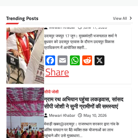
Mewari Khabar
May 10, 2026
मेवाड़ी खबर@उदयपुर। राजस्थान सरकार द्वारा गांव के
Trending Posts
View All
अंतिम पायदान पर बैठे व्यक्ति तक योजनाओं का लाभ
पहुंचाने और उसे मुख्यधारा…
Facebook
Email
WhatsApp
Reddit
X
Share
UDAIPUR CITY NEWS
दूरसंचार सलाहकार समिति की बैठक का
हुआ आयोजन
Mewari Khabar
April 22, 2026
मेवाड़ी खबर@उदयपुर।दूर संचार सलाहकार समिति की
बैठक बुधवार को भारत संचार निगम लिमिटेड बीएसएनएल
के सभागार में सांसद उदयपुर डॉ.…
Facebook
Email
WhatsApp
Reddit
X
Share