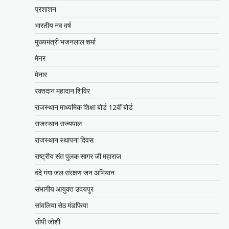
BLOG
प्रशाशन
मुख्यमंत्री ने उदयपुर में शहरी सेवा शिविर
भारतीय नव वर्ष
का किया निरीक्षणसेवा शिविरों के माध्यम से
अंतिम व्यक्ति तक पहुंच रही
मुख्यमंत्री भजनलाल शर्मा
सरकारआमजन शिविरों का लें अधिकाधिक
मेनर
लाभ, लोगों की समस्याओं का हर हाल में हो
समाधान, अधिकारी नहीं
मेनार
Mewari Khabar
June 17, 2026
रक्तदान महादान शिविर
उदयपुर जयपुर 17 जून। मुख्यमंत्री भजनलाल शर्मा ने
राजस्थान माध्यमिक शिक्षा बोर्ड 12वीं बोर्ड
बुधवार को उदयपुर प्रवास के दौरान उदयपुर विकास
राजस्थान राज्यपाल
प्राधिकरण में आयोजित शहरी…
Facebook
Email
WhatsApp
Reddit
X
राजस्थान स्थापना दिवस
राष्ट्रीय संत पुलक सागर जी महाराज
Share
वंदे गंगा जल संरक्षण जन अभियान
संभागीय आयुक्त उदयपुर
सीपी जोशी
सांवलिया सेठ मंडफिया
ग्राम रथ अभियान पहुंचा लकड़वास, सांसद
सीपी जोशी ने सुनी ग्रामीणों की समस्याएं
सीपी जोशी