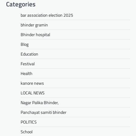
Categories
Mewari Khabar
May 10, 2026
bar association election 2025
मेवाड़ी खबर@उदयपुर। राजस्थान सरकार द्वारा गांव के
अंतिम पायदान पर बैठे व्यक्ति तक योजनाओं का लाभ
bhinder gramin
पहुंचाने और उसे मुख्यधारा…
Bhinder hospital
Facebook
Email
WhatsApp
Reddit
X
Blog
Share
Education
Festival
UDAIPUR CITY NEWS
Health
दूरसंचार सलाहकार समिति की बैठक का
kanore news
हुआ आयोजन
LOCAL NEWS
Mewari Khabar
April 22, 2026
Nagar Palika Bhinder,
मेवाड़ी खबर@उदयपुर।दूर संचार सलाहकार समिति की
बैठक बुधवार को भारत संचार निगम लिमिटेड बीएसएनएल
Panchayat samiti bhinder
के सभागार में सांसद उदयपुर डॉ.…
POLITICS
Facebook
Email
WhatsApp
Reddit
X
School