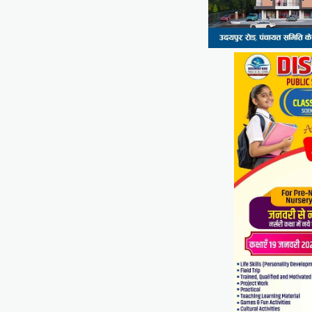
Share
UDAIPUR CITY NEWS
दूरसंचार सलाहकार समिति की बैठक
का हुआ आयोजन
Mewari Khabar
April 22, 2026
मेवाड़ी खबर@उदयपुर।दूर संचार सलाहकार समिति की
बैठक बुधवार को भारत संचार निगम लिमिटेड बीएसएनएल के
सभागार में सांसद उदयपुर डॉ.…
Facebook
Email
WhatsApp
Reddit
X
Share
BLOG
मुख्यमंत्री का उदयपुर दौरा’मुख्यमंत्री