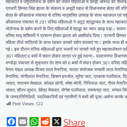
महाकाल व पशुपतिनाथ के दर्शन को लेकर महिलाओं में उमड़ा आस्था का सैलाब
प्रभारी हिम्मत सिंह झाला के संकल्प व अनूठी पहल से विधानसभा क्षेत्र की वरि
क्षेत्र के कीकावास पंचायत से वरिष्ठ मातृशक्ति उत्साह के साथ महाकाल एवं पशुप
कीकावास पंचायत से 291 वरिष्ठ महिलाओ ने अटूट श्रद्धाभाव के साथ महाकाल ध
भोलेनाथ के दर्शन करने के लिए महिलाओं में श्रद्धा का ज्वार उमड़ पड़ा। स
वरिष्ठ मातृ शक्तियों ने प्रसन्न होकर झाला को आशीर्वाद दिया। प्रभारी हिम्मत सिं
महिला तीर्थ यात्रियों के साथ रहकर उनको दर्शन करवाएं गए। इसके साथ ही वरिष्
गई। इस दौरान वरिष्ठ महिलाओं द्वारा भजनों पर नाचते गाते हुए महाकालेश्वर एव
361 महिलाएं 6 बसों में सवार होकर यात्रा पर हुई रवाना:- वल्लभनगर विधानसभा 
रुण्डेड़ा पंचायत से शुक्रवार देर शाम को 6 बसों में सवार होकर 361 वरिष्ठ म
BLOG
मेनार मंडल अध्यक्ष विजय लाल मेनारिया, यात्रा संयोजक भगवती लाल मेनारिया
मुख्यमंत्री ने उदयपुर में शहरी सेवा
मेनारिया, मांगीलाल मेनारिया, किशन हरजोत, सुरेश जाट, प्रकाश पालीवाल, दिल
शिविर का किया निरीक्षणसेवा शिविरों
जावत, नारायण मेघवाल, कोमल सोनी, रमेश सोनी, गिरिलाल जाट, गौरव मेनारिय
के माध्यम से अंतिम व्यक्ति तक पहुंच
जावत, शौरभ सुथार, देवेंद्र मेघावत, योगेश पालीवाल, रामचन्द्र जाट, भगवत सि
रही सरकारआमजन शिविरों का लें
के जनप्रतिनिधियों, पदाधिकारियों एवं ग्रामीणों ने बसों की पूजा-अर्चना करके
अधिकाधिक लाभ, लोगों की समस्याओं
Post Views:
122
का हर हाल में हो समाधान, अधिकारी
नहीं
Facebook
Email
WhatsApp
Reddit
X
Share