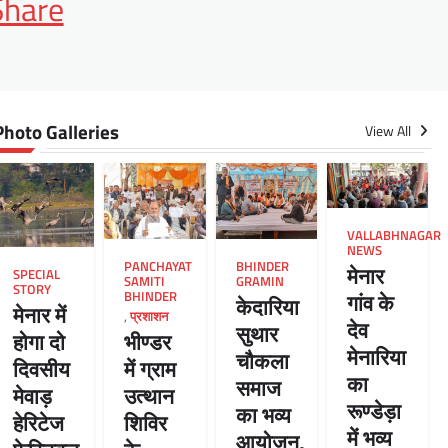
App
it
Share
Photo Galleries
View All
VALLABHNAGAR
NEWS
PANCHAYAT
BHINDER
मेनार
SPECIAL
SAMITI
GRAMIN
STORY
BHINDER
गांव के
केदारिया
मेनार में
,
प्रशाशन
देव
सुथार
भीण्डर
होगा दो
मेनारिया
चौकला
में ग्राम
दिवसीय
का
समाज
उत्थान
मेवाड़
रूण्डेड़ा
का भव्य
शिविर
हेरिटेज
में भव्य
आयोजन,