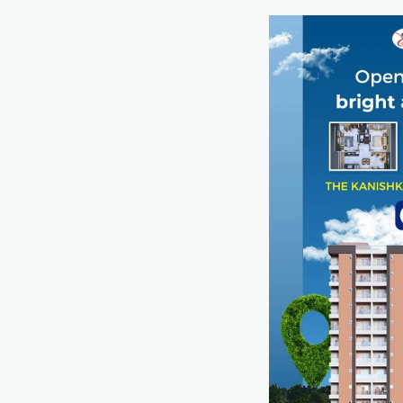
Mewari Khabar
June 17, 2026
उदयपुर जयपुर 17 जून। मुख्यमंत्री भजनलाल शर्मा ने
बुधवार को उदयपुर प्रवास के दौरान उदयपुर विकास
प्राधिकरण में आयोजित शहरी…
Facebook
Email
WhatsApp
Reddit
X
Share
सीपी जोशी
ग्राम रथ अभियान पहुंचा लकड़वास,
सांसद सीपी जोशी ने सुनी ग्रामीणों की
समस्याएं
Mewari Khabar
May 10, 2026
मेवाड़ी खबर@उदयपुर। राजस्थान सरकार द्वारा गांव के
अंतिम पायदान पर बैठे व्यक्ति तक योजनाओं का लाभ
पहुंचाने और उसे मुख्यधारा…
Facebook
Email
WhatsApp
Reddit
X