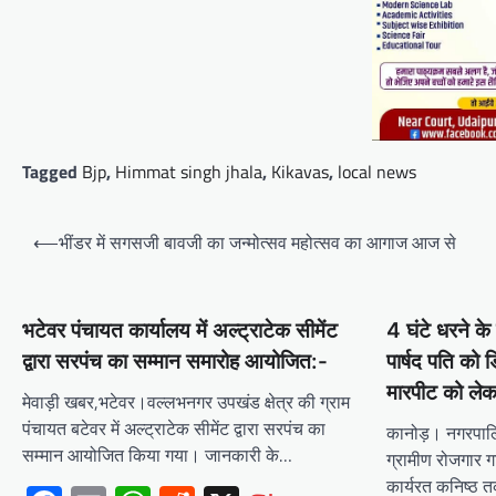
भजनलाल शर्मा ने उदयपुर जिले को दी
विभिन्न विकास कार्यों की सौगातें’’421
करोड़ रुपये के कार्यों का किया
लोकार्पण एवं शिलान्यास’’महत्वाकांक्षी
जल परियोजनाओं पर हो रहा तेजी से
काम’
Tagged
Bjp
,
Himmat singh jhala
,
Kikavas
,
local news
Mewari Khabar
August 2, 2026
मेवाड़ी खबर@उदयपुर/जयपुर। मुख्यमंत्री भजनलाल शर्मा
Post
ने कहा कि राज्य सरकार ने राजस्थान के विकास का रोडमैप
⟵
भींडर में सगसजी बावजी का जन्मोत्सव महोत्सव का आगाज आज से
navigation
बनाया, जिसके तहत पानी,…
Facebook
Email
WhatsApp
Reddit
X
भटेवर पंचायत कार्यालय में अल्ट्राटेक सीमेंट
4 घंटे धरने के
Share
द्वारा सरपंच का सम्मान समारोह आयोजित:-
पार्षद पति को 
मारपीट को लेक
मेवाड़ी खबर,भटेवर।वल्लभनगर उपखंड क्षेत्र की ग्राम
BLOG
पंचायत बटेवर में अल्ट्राटेक सीमेंट द्वारा सरपंच का
कानोड़। नगरपालिक
मुख्यमंत्री ने उदयपुर में शहरी सेवा
सम्मान आयोजित किया गया। जानकारी के…
ग्रामीण रोजगार ग
शिविर का किया निरीक्षणसेवा शिविरों
कार्यरत कनिष्