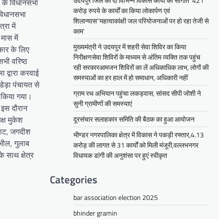
उदयपुर जिले को दी विभिन्न विकास कार्यों की सौगातें’’421
ा के विधानसभा
करोड़ रुपये के कार्यों का किया लोकार्पण एवं
ं विधानसभा
शिलान्यास’’महत्वाकांक्षी जल परियोजनाओं पर हो रहा तेजी से
रा में
काम’
मास में
मुख्यमंत्री ने उदयपुर में शहरी सेवा शिविर का किया
कार के लिए
निरीक्षणसेवा शिविरों के माध्यम से अंतिम व्यक्ति तक पहुंच
 सभी वरिष्ठ
रही सरकारआमजन शिविरों का लें अधिकाधिक लाभ, लोगों की
ा द्वारा करवाई
समस्याओं का हर हाल में हो समाधान, अधिकारी नहीं
डेड़ा पंचायत से
ग्राम रथ अभियान पहुंचा लकड़वास, सांसद सीपी जोशी ने
ना किया गया।
सुनी ग्रामीणों की समस्याएं
। इस दौरान
्ष मुकेश
दूरसंचार सलाहकार समिति की बैठक का हुआ आयोजन
 जाट, जगदीश
भीण्डर नगरपालिका क्षेत्र में विकास ने पकड़ी रफ्तार,4.13
भील, गुलाब
करोड़ की लागत से 31 कार्यों को मिली मंजूरी,वल्लभनगर
 साथ क्षेत्र
विधायक डांगी की अनुशंसा पर हुएं स्वीकृत
Categories
bar association election 2025
bhinder gramin