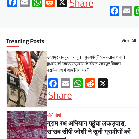
Facebook
Email
WhatsApp
Reddit
X
Share
के माध्यम से अंतिम व्यक्ति तक पहुंच
Fac
E
रही सरकारआमजन शिविरों का लें
अधिकाधिक लाभ, लोगों की समस्याओं
का हर हाल में हो समाधान, अधिकारी
नहीं
Trending Posts
View All
Mewari Khabar
June 17, 2026
उदयपुर जयपुर 17 जून। मुख्यमंत्री भजनलाल शर्मा ने
बुधवार को उदयपुर प्रवास के दौरान उदयपुर विकास
प्राधिकरण में आयोजित शहरी…
Facebook
Email
WhatsApp
Reddit
X
Share
सीपी जोशी
ग्राम रथ अभियान पहुंचा लकड़वास,
सांसद सीपी जोशी ने सुनी ग्रामीणों की