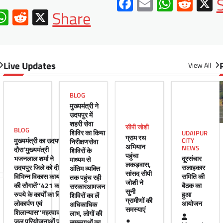
Facebook
Email
Whats
Redd
X
ebook
mail
WhatsApp
Reddit
X
Share
Live Updates
View All
BLOG
मुख्यमंत्री ने
उदयपुर में
शहरी सेवा
सीपी जोशी
BLOG
शिविर का किया
UDAIPUR
ग्राम रथ
मुख्यमंत्री का उदयपुर
CITY
निरीक्षणसेवा
अभियान
NEWS
दौरा’मुख्यमंत्री
शिविरों के
पहुंचा
भजनलाल शर्मा ने
दूरसंचार
माध्यम से
लकड़वास,
उदयपुर जिले को दी
सलाहकार
अंतिम व्यक्ति
सांसद सीपी
विभिन्न विकास कार्यों
समिति की
तक पहुंच रही
जोशी ने
की सौगातें’’421 करोड़
बैठक का
सरकारआमजन
सुनी
रुपये के कार्यों का किया
हुआ
शिविरों का लें
ग्रामीणों की
लोकार्पण एवं
आयोजन
अधिकाधिक
समस्याएं
शिलान्यास’’महत्वाकांक्षी
लाभ, लोगों की
जल परियोजनाओं पर
समस्याओं का