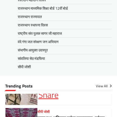
उदयपुर जयपुर 17 जून। मुख्यमंत्री भजनलाल शर्मा ने
बुधवार को उदयपुर प्रवास के दौरान उदयपुर विकास
राजस्थान माध्यमिक शिक्षा बोर्ड 12वीं बोर्ड
प्राधिकरण में आयोजित शहरी…
राजस्थान राज्यपाल
Facebook
Email
WhatsApp
Reddit
X
राजस्थान स्थापना दिवस
Share
राष्ट्रीय संत पुलक सागर जी महाराज
वंदे गंगा जल संरक्षण जन अभियान
संभागीय आयुक्त उदयपुर
सीपी जोशी
ग्राम रथ अभियान पहुंचा लकड़वास, सांसद
सांवलिया सेठ मंडफिया
सीपी जोशी ने सुनी ग्रामीणों की समस्याएं
सीपी जोशी
Mewari Khabar
May 10, 2026
मेवाड़ी खबर@उदयपुर। राजस्थान सरकार द्वारा गांव के
अंतिम पायदान पर बैठे व्यक्ति तक योजनाओं का लाभ
Trending Posts
View All
पहुंचाने और उसे मुख्यधारा…
Facebook
Email
WhatsApp
Reddit
X
Share