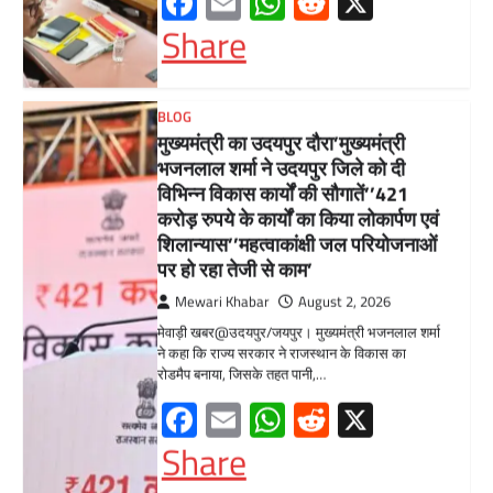
पर हो रहा तेजी से काम’
Mewari Khabar
August 2, 2026
मेवाड़ी खबर@उदयपुर/जयपुर। मुख्यमंत्री भजनलाल शर्मा
ने कहा कि राज्य सरकार ने राजस्थान के विकास का
रोडमैप बनाया, जिसके तहत पानी,…
Facebook
Email
WhatsApp
Reddit
X
Share
BLOG
मुख्यमंत्री ने उदयपुर में शहरी सेवा शिविर
का किया निरीक्षणसेवा शिविरों के माध्यम से
अंतिम व्यक्ति तक पहुंच रही
सरकारआमजन शिविरों का लें अधिकाधिक
लाभ, लोगों की समस्याओं का हर हाल में हो
समाधान, अधिकारी नहीं
Mewari Khabar
June 17, 2026
उदयपुर जयपुर 17 जून। मुख्यमंत्री भजनलाल शर्मा ने