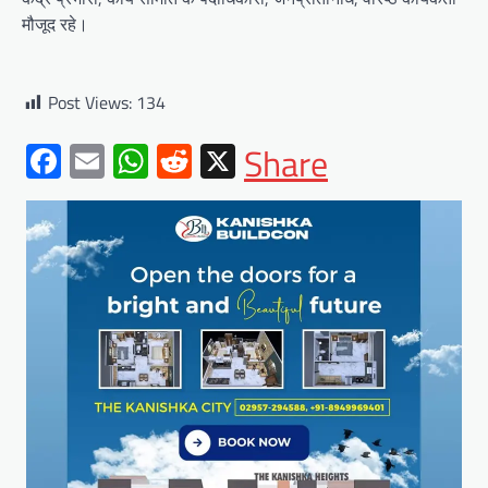
मौजूद रहे।
Post Views:
134
Facebook
Email
WhatsApp
Reddit
X
Share