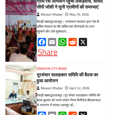
UDAIPUR CITY NEWS
दूरसंचार सलाहकार समिति की बैठक का
हुआ आयोजन
Mewari Khabar
April 22, 2026
मेवाड़ी खबर@उदयपुर।दूर संचार सलाहकार समिति की
बैठक बुधवार को भारत संचार निगम लिमिटेड बीएसएनएल
के सभागार में सांसद उदयपुर डॉ.…
Facebook
Email
WhatsApp
Reddit
X
Share
BLOG
मुख्यमंत्री का उदयपुर दौरा’मुख्यमंत्री
भजनलाल शर्मा ने उदयपुर जिले को दी
विभिन्न विकास कार्यों की सौगातें’’421
करोड़ रुपये के कार्यों का किया लोकार्पण एवं
शिलान्यास’’महत्वाकांक्षी जल परियोजनाओं