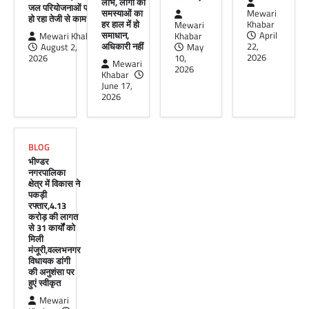
लाभ, लोगों की
जल परियोजनाओं पर
UDAIPUR CITY NEWS
समस्याओं का
Mewari
हो रहा तेजी से काम’
हर हाल में हो
Khabar
Mewari
दूरसंचार सलाहकार समिति की बैठक का
समाधान,
April
Mewari Khabar
Khabar
हुआ आयोजन
अधिकारी नहीं
22,
August 2,
May
2026
2026
10,
Mewari
Mewari Khabar
April 22, 2026
2026
Khabar
मेवाड़ी खबर@उदयपुर।दूर संचार सलाहकार समिति की
June 17,
बैठक बुधवार को भारत संचार निगम लिमिटेड बीएसएनएल
2026
के सभागार में सांसद उदयपुर डॉ.…
Facebook
Email
WhatsApp
Reddit
X
BLOG
Share
भीण्डर
नगरपालिका
क्षेत्र में विकास ने
पकड़ी
रफ्तार,4.13
करोड़ की लागत
से 31 कार्यों को
मिली
मंजूरी,वल्लभनगर
विधायक डांगी
की अनुशंसा पर
हुएं स्वीकृत
Mewari