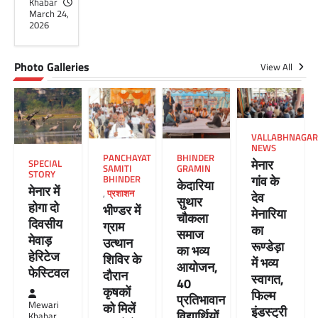
Khabar
March 24,
2026
Photo Galleries
View All
VALLABHNAGAR
NEWS
PANCHAYAT
BHINDER
मेनार
SPECIAL
SAMITI
GRAMIN
STORY
गांव के
BHINDER
केदारिया
मेनार में
,
प्रशाशन
देव
सुथार
होगा दो
भीण्डर में
मेनारिया
चौकला
दिवसीय
ग्राम
का
समाज
मेवाड़
उत्थान
रूण्डेड़ा
का भव्य
हेरिटेज
शिविर के
में भव्य
आयोजन,
फेस्टिवल
दौरान
स्वागत,
40
कृषकों
फिल्म
प्रतिभावान
Mewari
को मिलें
इंडस्ट्री
विद्यार्थियों
Khabar