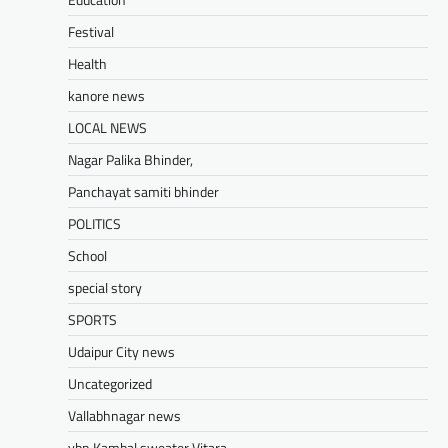
Festival
UDAIPUR CITY NEWS
Health
दूरसंचार सलाहकार समिति की बैठक का
हुआ आयोजन
kanore news
Mewari Khabar
April 22, 2026
LOCAL NEWS
मेवाड़ी खबर@उदयपुर।दूर संचार सलाहकार समिति की
Nagar Palika Bhinder,
बैठक बुधवार को भारत संचार निगम लिमिटेड बीएसएनएल
के सभागार में सांसद उदयपुर डॉ.…
Panchayat samiti bhinder
Facebook
Email
WhatsApp
Reddit
X
POLITICS
Share
School
special story
SPORTS
BLOG
मुख्यमंत्री का उदयपुर दौरा’मुख्यमंत्री
Udaipur City news
भजनलाल शर्मा ने उदयपुर जिले को दी
Uncategorized
विभिन्न विकास कार्यों की सौगातें’’421
Vallabhnagar news
करोड़ रुपये के कार्यों का किया लोकार्पण एवं
शिलान्यास’’महत्वाकांक्षी जल परियोजनाओं
vbn Kambal sweater Vitara