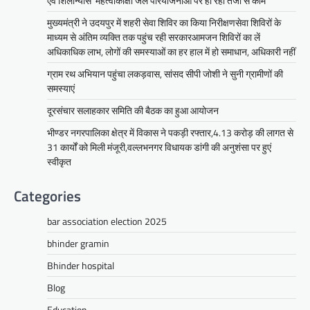
एवं शिलान्यास’’महत्वाकांक्षी जल परियोजनाओं पर हो रहा तेजी से काम’
उदयपुर जयपुर 17 जून। मुख्यमंत्री भजनलाल शर्मा ने
मुख्यमंत्री ने उदयपुर में शहरी सेवा शिविर का किया निरीक्षणसेवा शिविरों के
बुधवार को उदयपुर प्रवास के दौरान उदयपुर विकास
माध्यम से अंतिम व्यक्ति तक पहुंच रही सरकारआमजन शिविरों का लें
प्राधिकरण में आयोजित शहरी…
अधिकाधिक लाभ, लोगों की समस्याओं का हर हाल में हो समाधान, अधिकारी नहीं
Facebook
Email
WhatsApp
Reddit
X
ग्राम रथ अभियान पहुंचा लकड़वास, सांसद सीपी जोशी ने सुनी ग्रामीणों की
Share
समस्याएं
दूरसंचार सलाहकार समिति की बैठक का हुआ आयोजन
भीण्डर नगरपालिका क्षेत्र में विकास ने पकड़ी रफ्तार,4.13 करोड़ की लागत से
सीपी जोशी
31 कार्यों को मिली मंजूरी,वल्लभनगर विधायक डांगी की अनुशंसा पर हुएं
ग्राम रथ अभियान पहुंचा लकड़वास, सांसद
स्वीकृत
सीपी जोशी ने सुनी ग्रामीणों की समस्याएं
Categories
Mewari Khabar
May 10, 2026
मेवाड़ी खबर@उदयपुर। राजस्थान सरकार द्वारा गांव के
bar association election 2025
अंतिम पायदान पर बैठे व्यक्ति तक योजनाओं का लाभ
पहुंचाने और उसे मुख्यधारा…
bhinder gramin
Facebook
Email
WhatsApp
Reddit
X
Bhinder hospital
Share
Blog
Education