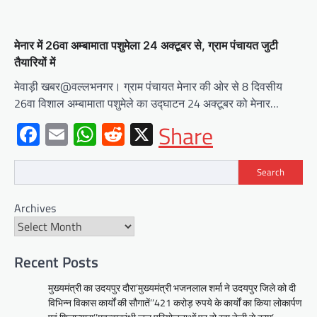
मेनार में 26वा अम्बामाता पशुमेला 24 अक्टूबर से, ग्राम पंचायत जुटी
तैयारियों में
मेवाड़ी खबर@वल्लभनगर। ग्राम पंचायत मेनार की ओर से 8 दिवसीय
26वा विशाल अम्बामाता पशुमेले का उद्घाटन 24 अक्टूबर को मेनार…
Facebook
Email
WhatsApp
Reddit
X
Share
Search
BLOG
Archives
मुख्यमंत्री ने उदयपुर में शहरी सेवा शिविर
का किया निरीक्षणसेवा शिविरों के माध्यम से
अंतिम व्यक्ति तक पहुंच रही
सरकारआमजन शिविरों का लें अधिकाधिक
Recent Posts
लाभ, लोगों की समस्याओं का हर हाल में हो
मुख्यमंत्री का उदयपुर दौरा’मुख्यमंत्री भजनलाल शर्मा ने उदयपुर जिले को दी
समाधान, अधिकारी नहीं
विभिन्न विकास कार्यों की सौगातें’’421 करोड़ रुपये के कार्यों का किया लोकार्पण
Mewari Khabar
June 17, 2026