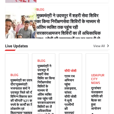
बुधवार को उदयपुर प्रवास के दौरान उदयपुर विकास
प्राधिकरण में आयोजित शहरी…
Facebook
Email
WhatsApp
Reddit
X
Share
Live Updates
सीपी जोशी
View All
ग्राम रथ अभियान पहुंचा लकड़वास, सांसद
सीपी जोशी ने सुनी ग्रामीणों की समस्याएं
BLOG
Mewari Khabar
May 10, 2026
मुख्यमंत्री ने
उदयपुर में
सीपी जोशी
मेवाड़ी खबर@उदयपुर। राजस्थान सरकार द्वारा गांव के
शहरी सेवा
BLOG
UDAIPUR
ग्राम रथ
अंतिम पायदान पर बैठे व्यक्ति तक योजनाओं का लाभ
शिविर का किया
CITY
मुख्यमंत्री का उदयपुर
अभियान
पहुंचाने और उसे मुख्यधारा…
निरीक्षणसेवा
NEWS
दौरा’मुख्यमंत्री
पहुंचा
शिविरों के
दूरसंचार
भजनलाल शर्मा ने
लकड़वास,
Facebook
Email
WhatsApp
Reddit
X
माध्यम से
सलाहकार
उदयपुर जिले को दी
सांसद
अंतिम व्यक्ति
समिति की
विभिन्न विकास कार्यों
सीपी जोशी
Share
तक पहुंच रही
बैठक का
की सौगातें’’421 करोड़
ने सुनी
सरकारआमजन
हुआ
रुपये के कार्यों का किया
ग्रामीणों
शिविरों का लें
आयोजन
लोकार्पण एवं
की
अधिकाधिक
शिलान्यास’’महत्वाकांक्षी
समस्याएं