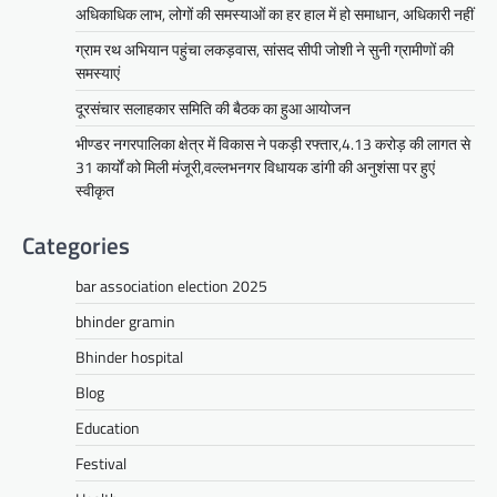
अधिकाधिक लाभ, लोगों की समस्याओं का हर हाल में हो समाधान, अधिकारी नहीं
Facebook
Email
WhatsApp
Reddit
X
ग्राम रथ अभियान पहुंचा लकड़वास, सांसद सीपी जोशी ने सुनी ग्रामीणों की
Share
समस्याएं
दूरसंचार सलाहकार समिति की बैठक का हुआ आयोजन
भीण्डर नगरपालिका क्षेत्र में विकास ने पकड़ी रफ्तार,4.13 करोड़ की लागत से
सीपी जोशी
31 कार्यों को मिली मंजूरी,वल्लभनगर विधायक डांगी की अनुशंसा पर हुएं
ग्राम रथ अभियान पहुंचा लकड़वास, सांसद
स्वीकृत
सीपी जोशी ने सुनी ग्रामीणों की समस्याएं
Categories
Mewari Khabar
May 10, 2026
मेवाड़ी खबर@उदयपुर। राजस्थान सरकार द्वारा गांव के
bar association election 2025
अंतिम पायदान पर बैठे व्यक्ति तक योजनाओं का लाभ
पहुंचाने और उसे मुख्यधारा…
bhinder gramin
Facebook
Email
WhatsApp
Reddit
X
Bhinder hospital
Share
Blog
Education
Festival
UDAIPUR CITY NEWS