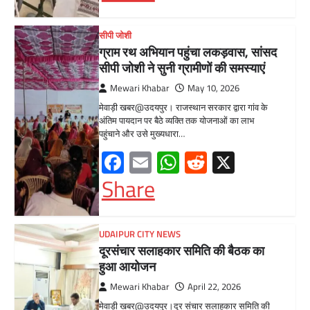
हुआ आयोजन
Mewari Khabar
April 22, 2026
मेवाड़ी खबर@उदयपुर।दूर संचार सलाहकार समिति की
बैठक बुधवार को भारत संचार निगम लिमिटेड बीएसएनएल
के सभागार में सांसद उदयपुर डॉ.…
Facebook
Email
WhatsApp
Reddit
X
Share
BLOG
मुख्यमंत्री का उदयपुर दौरा’मुख्यमंत्री
भजनलाल शर्मा ने उदयपुर जिले को दी
विभिन्न विकास कार्यों की सौगातें’’421
करोड़ रुपये के कार्यों का किया लोकार्पण एवं
शिलान्यास’’महत्वाकांक्षी जल परियोजनाओं
पर हो रहा तेजी से काम’
Mewari Khabar
August 2, 2026