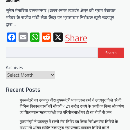
आयोजन
सुरेश मेनारिया वल्लभनगर।वल्लभनगर उपखंड क्षेत्र की ग्राम पंचायत
भटेवर के राजीव गांधी सेवा केंद्र पर भ्रष्टाचार निरोधक ब्यूरो उदयपुर
द्वारा…
Facebook
Email
WhatsApp
Reddit
X
Share
Search
BLOG
Archives
मुख्यमंत्री ने उदयपुर में शहरी सेवा शिविर
का किया निरीक्षणसेवा शिविरों के माध्यम से
अंतिम व्यक्ति तक पहुंच रही
सरकारआमजन शिविरों का लें अधिकाधिक
Recent Posts
लाभ, लोगों की समस्याओं का हर हाल में हो
मुख्यमंत्री का उदयपुर दौरा’मुख्यमंत्री भजनलाल शर्मा ने उदयपुर जिले को दी
समाधान, अधिकारी नहीं
विभिन्न विकास कार्यों की सौगातें’’421 करोड़ रुपये के कार्यों का किया लोकार्पण
Mewari Khabar
June 17, 2026
एवं शिलान्यास’’महत्वाकांक्षी जल परियोजनाओं पर हो रहा तेजी से काम’
उदयपुर जयपुर 17 जून। मुख्यमंत्री भजनलाल शर्मा ने
मुख्यमंत्री ने उदयपुर में शहरी सेवा शिविर का किया निरीक्षणसेवा शिविरों के
बुधवार को उदयपुर प्रवास के दौरान उदयपुर विकास
माध्यम से अंतिम व्यक्ति तक पहुंच रही सरकारआमजन शिविरों का लें
प्राधिकरण में आयोजित शहरी…