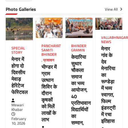
Photo Galleries
View All
VALLABHNAGAR
NEWS
PANCHAYAT
BHINDER
मेनार
SPECIAL
SAMITI
GRAMIN
STORY
गांव के
BHINDER
केदारिया
मेनार में
,
प्रशाशन
देव
सुथार
होगा दो
भीण्डर में
मेनारिया
चौकला
दिवसीय
ग्राम
का
समाज
मेवाड़
उत्थान
रूण्डेड़ा
का भव्य
हेरिटेज
शिविर के
में भव्य
आयोजन,
फेस्टिवल
दौरान
स्वागत,
40
कृषकों
फिल्म
प्रतिभावान
Mewari
को मिलें
इंडस्ट्री
विद्यार्थियों
Khabar
लाखों के
में रचा
का
लाभ
February
इतिहास
सम्मान,
10, 2026