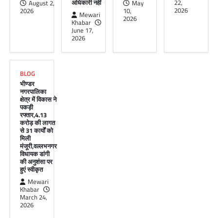
हुआ आयोजन
अधिकारी नहीं
22,
August 2,
May
2026
2026
10,
Mewari
Mewari Khabar
April 22, 2026
2026
Khabar
मेवाड़ी खबर@उदयपुर।दूर संचार सलाहकार समिति की
June 17,
बैठक बुधवार को भारत संचार निगम लिमिटेड बीएसएनएल
2026
के सभागार में सांसद उदयपुर डॉ.…
Facebook
Email
WhatsApp
Reddit
X
BLOG
Share
भीण्डर
नगरपालिका
क्षेत्र में विकास ने
पकड़ी
रफ्तार,4.13
करोड़ की लागत
से 31 कार्यों को
मिली
मंजूरी,वल्लभनगर
विधायक डांगी
की अनुशंसा पर
हुएं स्वीकृत
Mewari
Khabar
March 24,
2026