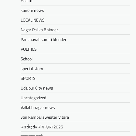
Health
दूरसंचार सलाहकार समिति की बैठक का
हुआ आयोजन
kanore news
Mewari Khabar
April 22, 2026
LOCAL NEWS
मेवाड़ी खबर@उदयपुर।दूर संचार सलाहकार समिति की
Nagar Palika Bhinder,
बैठक बुधवार को भारत संचार निगम लिमिटेड बीएसएनएल
के सभागार में सांसद उदयपुर डॉ.…
Panchayat samiti bhinder
Facebook
Email
WhatsApp
Reddit
X
POLITICS
Share
School
special story
SPORTS
BLOG
मुख्यमंत्री का उदयपुर दौरा’मुख्यमंत्री
Udaipur City news
भजनलाल शर्मा ने उदयपुर जिले को दी
Uncategorized
विभिन्न विकास कार्यों की सौगातें’’421
Vallabhnagar news
करोड़ रुपये के कार्यों का किया लोकार्पण एवं
शिलान्यास’’महत्वाकांक्षी जल परियोजनाओं
vbn Kambal sweater Vitara
पर हो रहा तेजी से काम’
अंतर्राष्ट्रीय योग दिवस 2025
Mewari Khabar
August 2, 2026