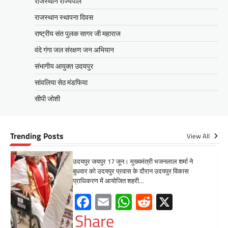
राजस्थान राज्यपाल
Facebook
Email
WhatsApp
Reddit
X
राजस्थान स्थापना दिवस
Share
राष्ट्रीय संत पुलक सागर जी महाराज
वंदे गंगा जल संरक्षण जन अभियान
संभागीय आयुक्त उदयपुर
सीपी जोशी
ग्राम रथ अभियान पहुंचा लकड़वास, सांसद
सांवलिया सेठ मंडफिया
सीपी जोशी ने सुनी ग्रामीणों की समस्याएं
सीपी जोशी
Mewari Khabar
May 10, 2026
मेवाड़ी खबर@उदयपुर। राजस्थान सरकार द्वारा गांव के
अंतिम पायदान पर बैठे व्यक्ति तक योजनाओं का लाभ
Trending Posts
View All
पहुंचाने और उसे मुख्यधारा…
Facebook
Email
WhatsApp
Reddit
X
Share
UDAIPUR CITY NEWS
दूरसंचार सलाहकार समिति की बैठक का