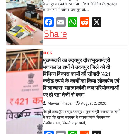
मेवाड़ी खबर@उदयपुर/जयपुर। मुख्यमंत्री भजनलाल शर्मा
ने कहा कि राज्य सरकार ने राजस्थान के विकास का
रोडमैप बनाया, जिसके तहत पानी,…
Facebook
Email
WhatsApp
Reddit
X
Share
BLOG
मुख्यमंत्री ने उदयपुर में शहरी सेवा शिविर
का किया निरीक्षणसेवा शिविरों के माध्यम से
अंतिम व्यक्ति तक पहुंच रही
सरकारआमजन शिविरों का लें अधिकाधिक
लाभ, लोगों की समस्याओं का हर हाल में हो
समाधान, अधिकारी नहीं
Mewari Khabar
June 17, 2026
उदयपुर जयपुर 17 जून। मुख्यमंत्री भजनलाल शर्मा ने
बुधवार को उदयपुर प्रवास के दौरान उदयपुर विकास
प्राधिकरण में आयोजित शहरी…