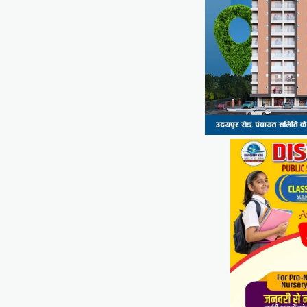
Share
सीपी जोशी
ग्राम रथ अभियान पहुंचा लकड़वास,
सांसद सीपी जोशी ने सुनी ग्रामीणों की
समस्याएं
Mewari Khabar
May 10, 2026
मेवाड़ी खबर@उदयपुर। राजस्थान सरकार द्वारा गांव के
अंतिम पायदान पर बैठे व्यक्ति तक योजनाओं का लाभ
पहुंचाने और उसे मुख्यधारा…
Facebook
Email
WhatsApp
Reddit
X
Share
UDAIPUR CITY NEWS
दूरसंचार सलाहकार समिति की बैठक