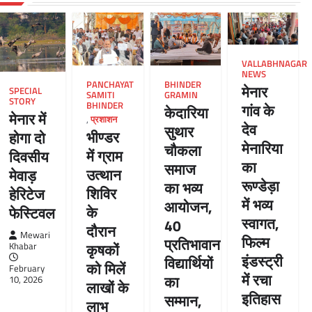
VALLABHNAGAR
NEWS
PANCHAYAT
BHINDER
मेनार
SPECIAL
SAMITI
GRAMIN
STORY
BHINDER
गांव के
केदारिया
मेनार में
,
प्रशाशन
देव
सुथार
भीण्डर
होगा दो
मेनारिया
चौकला
में ग्राम
दिवसीय
का
समाज
उत्थान
मेवाड़
रूण्डेड़ा
का भव्य
शिविर
हेरिटेज
में भव्य
आयोजन,
के
फेस्टिवल
स्वागत,
40
दौरान
Mewari
फिल्म
प्रतिभावान
कृषकों
Khabar
इंडस्ट्री
विद्यार्थियों
को मिलें
February
में रचा
का
10, 2026
लाखों के
इतिहास
सम्मान,
लाभ