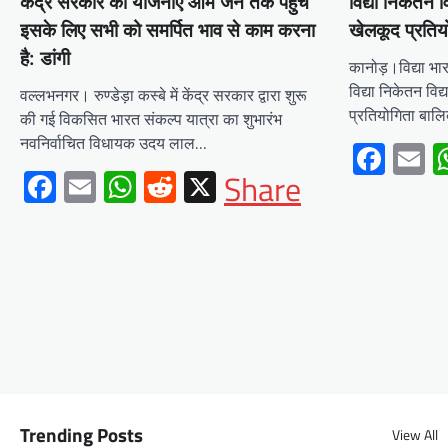
केंद्र सरकार की योजनाएं आम जन तक पहुंचे
विद्या निकेतन 
Mewari Khabar
August 2, 2026
इसके लिए सभी को समर्पित भाव से काम करना
खेलकूद प्रतियो
मेवाड़ी खबर@उदयपुर/जयपुर। मुख्यमंत्री भजनलाल शर्मा
है: डांगी
कानोड़।विद्या भार
ने कहा कि राज्य सरकार ने राजस्थान के विकास का रोडमैप
विद्या निकेतन वि
बनाया, जिसके तहत पानी,…
वल्लभनगर। रुण्डेड़ा कस्बे में केंद्र सरकार द्वारा शुरू
प्रतियोगिता बालिक
की गई विकसित भारत संकल्प यात्रा का शुभारंभ
Facebook
Email
WhatsApp
Reddit
X
नवनिर्वाचित विधायक उदय लाल…
Fac
E
Share
Facebook
Email
WhatsApp
Reddit
X
Share
BLOG
मुख्यमंत्री ने उदयपुर में शहरी सेवा
शिविर का किया निरीक्षणसेवा शिविरों
के माध्यम से अंतिम व्यक्ति तक पहुंच
रही सरकारआमजन शिविरों का लें
अधिकाधिक लाभ, लोगों की समस्याओं
का हर हाल में हो समाधान, अधिकारी
नहीं
Trending Posts
View All