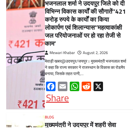
भजनलाल शर्मा ने उदयपुर जिले को दी
विभिन्न विकास कार्यों की सौगातें’’421
करोड़ रुपये के कार्यों का किया
लोकार्पण एवं शिलान्यास’’महत्वाकांक्षी
जल परियोजनाओं पर हो रहा तेजी से
काम’
Mewari Khabar
August 2, 2026
मेवाड़ी खबर@उदयपुर/जयपुर। मुख्यमंत्री भजनलाल शर्मा
ने कहा कि राज्य सरकार ने राजस्थान के विकास का रोडमैप
बनाया, जिसके तहत पानी,…
Facebook
Email
WhatsApp
Reddit
X
Share
BLOG
मुख्यमंत्री ने उदयपुर में शहरी सेवा
शिविर का किया निरीक्षणसेवा शिविरों