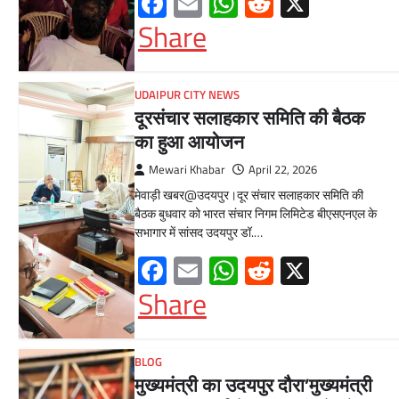
Facebook
Email
WhatsApp
Reddit
X
Share
UDAIPUR CITY NEWS
दूरसंचार सलाहकार समिति की बैठक
का हुआ आयोजन
Mewari Khabar
April 22, 2026
मेवाड़ी खबर@उदयपुर।दूर संचार सलाहकार समिति की
बैठक बुधवार को भारत संचार निगम लिमिटेड बीएसएनएल के
सभागार में सांसद उदयपुर डॉ.…
Facebook
Email
WhatsApp
Reddit
X
Share
BLOG
मुख्यमंत्री का उदयपुर दौरा’मुख्यमंत्री