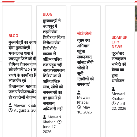
BLOG
मुख्यमंत्री ने
उदयपुर में
शहरी सेवा
सीपी जोशी
BLOG
शिविर का किया
UDAIPUR
ग्राम रथ
मुख्यमंत्री का उदयपुर
CITY
निरीक्षणसेवा
अभियान
NEWS
दौरा’मुख्यमंत्री
शिविरों के
पहुंचा
भजनलाल शर्मा ने
दूरसंचार
माध्यम से
लकड़वास,
उदयपुर जिले को दी
सलाहकार
अंतिम व्यक्ति
सांसद सीपी
विभिन्न विकास कार्यों
समिति की
तक पहुंच रही
जोशी ने
की सौगातें’’421 करोड़
बैठक का
सरकारआमजन
सुनी
रुपये के कार्यों का किया
हुआ
शिविरों का लें
ग्रामीणों की
लोकार्पण एवं
आयोजन
अधिकाधिक
समस्याएं
शिलान्यास’’महत्वाकांक्षी
लाभ, लोगों की
जल परियोजनाओं पर
समस्याओं का
Mewari
हो रहा तेजी से काम’
हर हाल में हो
Mewari
Khabar
Khabar
समाधान,
April
Mewari Khabar
May
अधिकारी नहीं
22, 2026
August 2, 2026
10, 2026
Mewari
Khabar
June 17,
2026