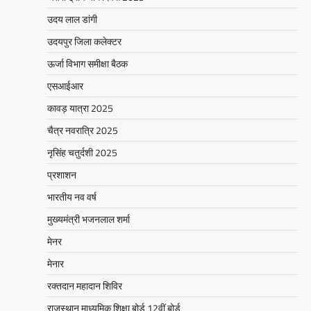
Mewari Khabar
August 2, 2026
उदय लाल डांगी
मेवाड़ी खबर@उदयपुर/जयपुर। मुख्यमंत्री भजनलाल शर्मा
उदयपुर जिला कलेक्टर
ने कहा कि राज्य सरकार ने राजस्थान के विकास का
रोडमैप बनाया, जिसके तहत पानी,…
ऊर्जा विभाग समीक्षा बैठक
Facebook
Email
WhatsApp
Reddit
X
एसआईआर
Share
कावड़ यात्रा 2025
चैत्र नवरात्रि 2025
नृसिंह चतुर्दशी 2025
BLOG
मुख्यमंत्री ने उदयपुर में शहरी सेवा शिविर
प्रशाशन
का किया निरीक्षणसेवा शिविरों के माध्यम से
भारतीय नव वर्ष
अंतिम व्यक्ति तक पहुंच रही
सरकारआमजन शिविरों का लें अधिकाधिक
मुख्यमंत्री भजनलाल शर्मा
लाभ, लोगों की समस्याओं का हर हाल में हो
मेनर
समाधान, अधिकारी नहीं
मेनार
Mewari Khabar
June 17, 2026
रक्तदान महादान शिविर
उदयपुर जयपुर 17 जून। मुख्यमंत्री भजनलाल शर्मा ने
बुधवार को उदयपुर प्रवास के दौरान उदयपुर विकास
राजस्थान माध्यमिक शिक्षा बोर्ड 12वीं बोर्ड