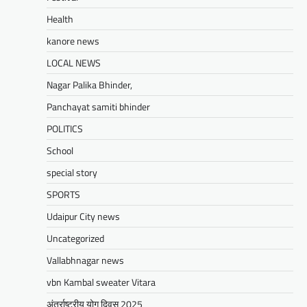
UDAIPUR CITY NEWS
Health
दूरसंचार सलाहकार समिति की बैठक का
हुआ आयोजन
kanore news
Mewari Khabar
April 22, 2026
LOCAL NEWS
मेवाड़ी खबर@उदयपुर।दूर संचार सलाहकार समिति की
Nagar Palika Bhinder,
बैठक बुधवार को भारत संचार निगम लिमिटेड बीएसएनएल
के सभागार में सांसद उदयपुर डॉ.…
Panchayat samiti bhinder
Facebook
Email
WhatsApp
Reddit
X
POLITICS
Share
School
special story
SPORTS
BLOG
मुख्यमंत्री का उदयपुर दौरा’मुख्यमंत्री
Udaipur City news
भजनलाल शर्मा ने उदयपुर जिले को दी
Uncategorized
विभिन्न विकास कार्यों की सौगातें’’421
Vallabhnagar news
करोड़ रुपये के कार्यों का किया लोकार्पण एवं
शिलान्यास’’महत्वाकांक्षी जल परियोजनाओं
vbn Kambal sweater Vitara
पर हो रहा तेजी से काम’
अंतर्राष्ट्रीय योग दिवस 2025