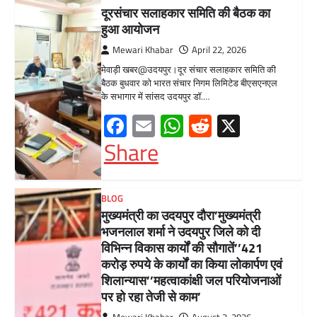
दूरसंचार सलाहकार समिति की बैठक का
हुआ आयोजन
Mewari Khabar
April 22, 2026
मेवाड़ी खबर@उदयपुर।दूर संचार सलाहकार समिति की
बैठक बुधवार को भारत संचार निगम लिमिटेड बीएसएनएल
के सभागार में सांसद उदयपुर डॉ.…
Facebook
Email
WhatsApp
Reddit
X
Share
BLOG
मुख्यमंत्री का उदयपुर दौरा’मुख्यमंत्री
भजनलाल शर्मा ने उदयपुर जिले को दी
विभिन्न विकास कार्यों की सौगातें’’421
करोड़ रुपये के कार्यों का किया लोकार्पण एवं
शिलान्यास’’महत्वाकांक्षी जल परियोजनाओं
पर हो रहा तेजी से काम’