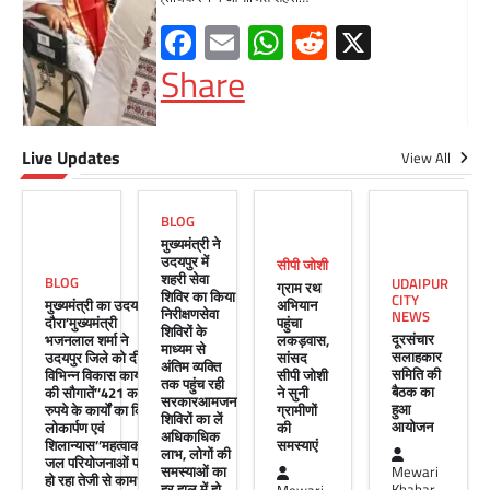
Facebook
Email
WhatsApp
Reddit
X
Share
Live Updates
सीपी जोशी
View All
ग्राम रथ अभियान पहुंचा लकड़वास, सांसद
सीपी जोशी ने सुनी ग्रामीणों की समस्याएं
BLOG
Mewari Khabar
May 10, 2026
मुख्यमंत्री ने
उदयपुर में
सीपी जोशी
मेवाड़ी खबर@उदयपुर। राजस्थान सरकार द्वारा गांव के
शहरी सेवा
BLOG
UDAIPUR
ग्राम रथ
अंतिम पायदान पर बैठे व्यक्ति तक योजनाओं का लाभ
शिविर का किया
CITY
मुख्यमंत्री का उदयपुर
अभियान
पहुंचाने और उसे मुख्यधारा…
निरीक्षणसेवा
NEWS
दौरा’मुख्यमंत्री
पहुंचा
शिविरों के
दूरसंचार
भजनलाल शर्मा ने
लकड़वास,
Facebook
Email
WhatsApp
Reddit
X
माध्यम से
सलाहकार
उदयपुर जिले को दी
सांसद
अंतिम व्यक्ति
समिति की
विभिन्न विकास कार्यों
सीपी जोशी
Share
तक पहुंच रही
बैठक का
की सौगातें’’421 करोड़
ने सुनी
सरकारआमजन
हुआ
रुपये के कार्यों का किया
ग्रामीणों
शिविरों का लें
आयोजन
लोकार्पण एवं
की
अधिकाधिक
शिलान्यास’’महत्वाकांक्षी
समस्याएं
लाभ, लोगों की
जल परियोजनाओं पर
UDAIPUR CITY NEWS
समस्याओं का
Mewari
हो रहा तेजी से काम’
हर हाल में हो
Khabar