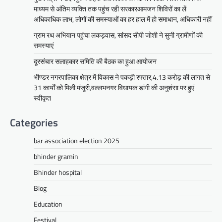
बुधवार को उदयपुर प्रवास के दौरान उदयपुर विकास
माध्यम से अंतिम व्यक्ति तक पहुंच रही सरकारआमजन शिविरों का लें
प्राधिकरण में आयोजित शहरी…
अधिकाधिक लाभ, लोगों की समस्याओं का हर हाल में हो समाधान, अधिकारी नहीं
Facebook
Email
WhatsApp
Reddit
X
ग्राम रथ अभियान पहुंचा लकड़वास, सांसद सीपी जोशी ने सुनी ग्रामीणों की
Share
समस्याएं
दूरसंचार सलाहकार समिति की बैठक का हुआ आयोजन
भीण्डर नगरपालिका क्षेत्र में विकास ने पकड़ी रफ्तार,4.13 करोड़ की लागत से
सीपी जोशी
31 कार्यों को मिली मंजूरी,वल्लभनगर विधायक डांगी की अनुशंसा पर हुएं
ग्राम रथ अभियान पहुंचा लकड़वास, सांसद
स्वीकृत
सीपी जोशी ने सुनी ग्रामीणों की समस्याएं
Categories
Mewari Khabar
May 10, 2026
मेवाड़ी खबर@उदयपुर। राजस्थान सरकार द्वारा गांव के
bar association election 2025
अंतिम पायदान पर बैठे व्यक्ति तक योजनाओं का लाभ
पहुंचाने और उसे मुख्यधारा…
bhinder gramin
Facebook
Email
WhatsApp
Reddit
X
Bhinder hospital
Share
Blog
Education
Festival