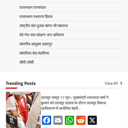
प्राधिकरण में आयोजित शहरी…
राजस्थान राज्यपाल
Facebook
Email
WhatsApp
Reddit
X
राजस्थान स्थापना दिवस
Share
राष्ट्रीय संत पुलक सागर जी महाराज
वंदे गंगा जल संरक्षण जन अभियान
संभागीय आयुक्त उदयपुर
सीपी जोशी
ग्राम रथ अभियान पहुंचा लकड़वास, सांसद
सांवलिया सेठ मंडफिया
सीपी जोशी ने सुनी ग्रामीणों की समस्याएं
सीपी जोशी
Mewari Khabar
May 10, 2026
मेवाड़ी खबर@उदयपुर। राजस्थान सरकार द्वारा गांव के
अंतिम पायदान पर बैठे व्यक्ति तक योजनाओं का लाभ
Trending Posts
View All
पहुंचाने और उसे मुख्यधारा…
Facebook
Email
WhatsApp
Reddit
X
Share
UDAIPUR CITY NEWS