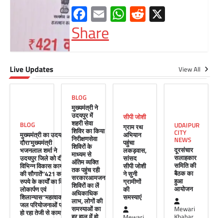
Facebook
Email
WhatsApp
Reddit
X
Share
Live Updates
सीपी जोशी
View All
ग्राम रथ अभियान पहुंचा लकड़वास, सांसद
सीपी जोशी ने सुनी ग्रामीणों की समस्याएं
BLOG
Mewari Khabar
May 10, 2026
मुख्यमंत्री ने
उदयपुर में
सीपी जोशी
मेवाड़ी खबर@उदयपुर। राजस्थान सरकार द्वारा गांव के
शहरी सेवा
BLOG
UDAIPUR
ग्राम रथ
अंतिम पायदान पर बैठे व्यक्ति तक योजनाओं का लाभ
शिविर का किया
CITY
मुख्यमंत्री का उदयपुर
अभियान
पहुंचाने और उसे मुख्यधारा…
निरीक्षणसेवा
NEWS
दौरा’मुख्यमंत्री
पहुंचा
शिविरों के
दूरसंचार
भजनलाल शर्मा ने
लकड़वास,
Facebook
Email
WhatsApp
Reddit
X
माध्यम से
सलाहकार
उदयपुर जिले को दी
सांसद
अंतिम व्यक्ति
समिति की
विभिन्न विकास कार्यों
सीपी जोशी
Share
तक पहुंच रही
बैठक का
की सौगातें’’421 करोड़
ने सुनी
सरकारआमजन
हुआ
रुपये के कार्यों का किया
ग्रामीणों
शिविरों का लें
आयोजन
लोकार्पण एवं
की
अधिकाधिक
शिलान्यास’’महत्वाकांक्षी
समस्याएं
लाभ, लोगों की
जल परियोजनाओं पर
UDAIPUR CITY NEWS
समस्याओं का
Mewari
हो रहा तेजी से काम’
हर हाल में हो
Khabar
Mewari