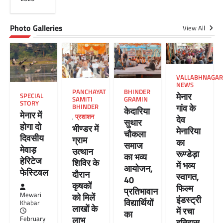
Photo Galleries
View All
VALLABHNAGAR
NEWS
PANCHAYAT
BHINDER
मेनार
SPECIAL
SAMITI
GRAMIN
STORY
गांव के
BHINDER
केदारिया
मेनार में
,
प्रशाशन
देव
सुथार
होगा दो
भीण्डर में
मेनारिया
चौकला
दिवसीय
ग्राम
का
समाज
मेवाड़
उत्थान
रूण्डेड़ा
का भव्य
हेरिटेज
शिविर के
में भव्य
आयोजन,
फेस्टिवल
दौरान
स्वागत,
40
कृषकों
फिल्म
प्रतिभावान
Mewari
को मिलें
इंडस्ट्री
विद्यार्थियों
Khabar
लाखों के
में रचा
का
लाभ
February
इतिहास