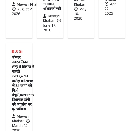
दूरसंचार सलाहकार समिति की बैठक का
समाधान,
April
Mewari Khabar
Khabar
हुआ आयोजन
अधिकारी नहीं
22,
August 2,
May
2026
2026
10,
Mewari
Mewari Khabar
April 22, 2026
2026
Khabar
मेवाड़ी खबर@उदयपुर।दूर संचार सलाहकार समिति की
June 17,
बैठक बुधवार को भारत संचार निगम लिमिटेड बीएसएनएल
2026
के सभागार में सांसद उदयपुर डॉ.…
Facebook
Email
WhatsApp
Reddit
X
BLOG
Share
भीण्डर
नगरपालिका
क्षेत्र में विकास ने
पकड़ी
रफ्तार,4.13
करोड़ की लागत
से 31 कार्यों को
मिली
मंजूरी,वल्लभनगर
विधायक डांगी
की अनुशंसा पर
हुएं स्वीकृत
Mewari
Khabar
March 24,
2026