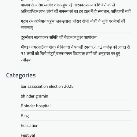
बुधवार को उदयपुर प्रवास के दौरान उदयपुर विकास
माध्यम से अंतिम व्यक्ति तक पहुंच रही सरकारआमजन शिविरों का लें
प्राधिकरण में आयोजित शहरी…
अधिकाधिक लाभ, लोगों की समस्याओं का हर हाल में हो समाधान, अधिकारी नहीं
Facebook
Email
WhatsApp
Reddit
X
ग्राम रथ अभियान पहुंचा लकड़वास, सांसद सीपी जोशी ने सुनी ग्रामीणों की
Share
समस्याएं
दूरसंचार सलाहकार समिति की बैठक का हुआ आयोजन
भीण्डर नगरपालिका क्षेत्र में विकास ने पकड़ी रफ्तार,4.13 करोड़ की लागत से
सीपी जोशी
31 कार्यों को मिली मंजूरी,वल्लभनगर विधायक डांगी की अनुशंसा पर हुएं
ग्राम रथ अभियान पहुंचा लकड़वास, सांसद
स्वीकृत
सीपी जोशी ने सुनी ग्रामीणों की समस्याएं
Categories
Mewari Khabar
May 10, 2026
मेवाड़ी खबर@उदयपुर। राजस्थान सरकार द्वारा गांव के
bar association election 2025
अंतिम पायदान पर बैठे व्यक्ति तक योजनाओं का लाभ
पहुंचाने और उसे मुख्यधारा…
bhinder gramin
Facebook
Email
WhatsApp
Reddit
X
Bhinder hospital
Share
Blog
Education
Festival