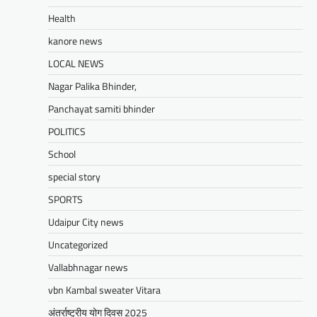
UDAIPUR CITY NEWS
Health
दूरसंचार सलाहकार समिति की बैठक का
हुआ आयोजन
kanore news
Mewari Khabar
April 22, 2026
LOCAL NEWS
मेवाड़ी खबर@उदयपुर।दूर संचार सलाहकार समिति की
Nagar Palika Bhinder,
बैठक बुधवार को भारत संचार निगम लिमिटेड बीएसएनएल
के सभागार में सांसद उदयपुर डॉ.…
Panchayat samiti bhinder
Facebook
Email
WhatsApp
Reddit
X
POLITICS
Share
School
special story
SPORTS
BLOG
मुख्यमंत्री का उदयपुर दौरा’मुख्यमंत्री
Udaipur City news
भजनलाल शर्मा ने उदयपुर जिले को दी
Uncategorized
विभिन्न विकास कार्यों की सौगातें’’421
Vallabhnagar news
करोड़ रुपये के कार्यों का किया लोकार्पण एवं
शिलान्यास’’महत्वाकांक्षी जल परियोजनाओं
vbn Kambal sweater Vitara
पर हो रहा तेजी से काम’
अंतर्राष्ट्रीय योग दिवस 2025