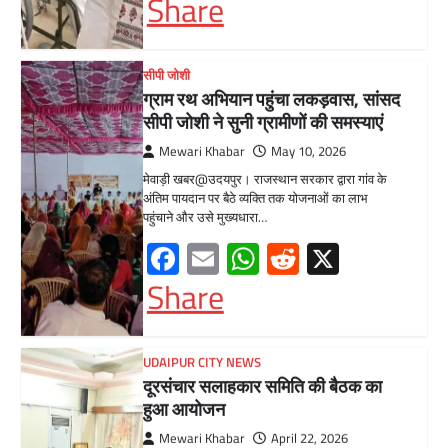
दूरसंचार सलाहकार समिति की बैठक का
हुआ आयोजन
Mewari Khabar
April 22, 2026
मेवाड़ी खबर@उदयपुर।दूर संचार सलाहकार समिति की
बैठक बुधवार को भारत संचार निगम लिमिटेड बीएसएनएल
के सभागार में सांसद उदयपुर डॉ.…
Facebook
Email
WhatsApp
Reddit
X
Share
BLOG
मुख्यमंत्री का उदयपुर दौरा’मुख्यमंत्री
भजनलाल शर्मा ने उदयपुर जिले को दी
विभिन्न विकास कार्यों की सौगातें’’421
करोड़ रुपये के कार्यों का किया लोकार्पण एवं
शिलान्यास’’महत्वाकांक्षी जल परियोजनाओं
पर हो रहा तेजी से काम’
Mewari Khabar
August 2, 2026