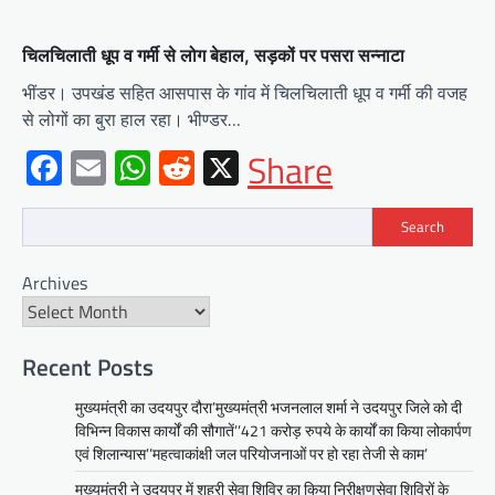
चिलचिलाती धूप व गर्मी से लोग बेहाल, सड़कों पर पसरा सन्नाटा
भींडर। उपखंड सहित आसपास के गांव में चिलचिलाती धूप व गर्मी की वजह
से लोगों का बुरा हाल रहा। भीण्डर…
Facebook
Email
WhatsApp
Reddit
X
Share
Search
BLOG
Archives
मुख्यमंत्री ने उदयपुर में शहरी सेवा शिविर
का किया निरीक्षणसेवा शिविरों के माध्यम से
अंतिम व्यक्ति तक पहुंच रही
सरकारआमजन शिविरों का लें अधिकाधिक
Recent Posts
लाभ, लोगों की समस्याओं का हर हाल में हो
मुख्यमंत्री का उदयपुर दौरा’मुख्यमंत्री भजनलाल शर्मा ने उदयपुर जिले को दी
समाधान, अधिकारी नहीं
विभिन्न विकास कार्यों की सौगातें’’421 करोड़ रुपये के कार्यों का किया लोकार्पण
Mewari Khabar
June 17, 2026
एवं शिलान्यास’’महत्वाकांक्षी जल परियोजनाओं पर हो रहा तेजी से काम’
उदयपुर जयपुर 17 जून। मुख्यमंत्री भजनलाल शर्मा ने
मुख्यमंत्री ने उदयपुर में शहरी सेवा शिविर का किया निरीक्षणसेवा शिविरों के