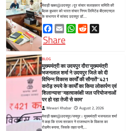
मेवाड़ी खबर@उदयपुर/जयपुर। मुख्यमंत्री भजनलाल शर्मा
ने कहा कि राज्य सरकार ने राजस्थान के विकास का
रोडमैप बनाया, जिसके तहत पानी,…
Facebook
Email
WhatsApp
Reddit
X
Share
BLOG
मुख्यमंत्री ने उदयपुर में शहरी सेवा शिविर
का किया निरीक्षणसेवा शिविरों के माध्यम से
अंतिम व्यक्ति तक पहुंच रही
सरकारआमजन शिविरों का लें अधिकाधिक
लाभ, लोगों की समस्याओं का हर हाल में हो
समाधान, अधिकारी नहीं
Mewari Khabar
June 17, 2026
उदयपुर जयपुर 17 जून। मुख्यमंत्री भजनलाल शर्मा ने
बुधवार को उदयपुर प्रवास के दौरान उदयपुर विकास
प्राधिकरण में आयोजित शहरी…