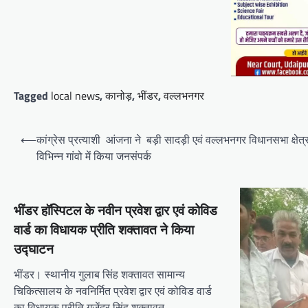
दूरसंचार सलाहकार समिति की बैठक
का हुआ आयोजन
Mewari Khabar
April 22, 2026
मेवाड़ी खबर@उदयपुर।दूर संचार सलाहकार समिति की
बैठक बुधवार को भारत संचार निगम लिमिटेड बीएसएनएल के
Tagged
local news
,
कानोड़
,
भींडर
,
वल्लभनगर
सभागार में सांसद उदयपुर डॉ.…
Facebook
Email
WhatsApp
Reddit
X
Post
⟵
कांग्रेस प्रत्याशी आंजना ने बड़ी सादड़ी एवं वल्लभनगर विधानसभा क्षेत्
navigation
Share
विभिन्न गांवो में किया जनसंपर्क
BLOG
भींडर हॉस्पिटल के नवीन प्रवेश द्वार एवं कोविड
मुख्यमंत्री का उदयपुर दौरा’मुख्यमंत्री
वार्ड का विधायक प्रीति शक्तावत ने किया
भजनलाल शर्मा ने उदयपुर जिले को दी
उद्घाटन
विभिन्न विकास कार्यों की सौगातें’’421
भींडर। स्थानीय गुलाब सिंह शक्तावत सामान्य
करोड़ रुपये के कार्यों का किया
चिकित्सालय के नवनिर्मित प्रवेश द्वार एवं कोविड वार्ड
लोकार्पण एवं शिलान्यास’’महत्वाकांक्षी
का विधायक प्रीति गजेंद्र सिंह शक्तावत…