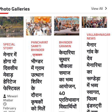
Photo Galleries
View All
VALLABHNAGAR
NEWS
PANCHAYAT
BHINDER
मेनार
SPECIAL
SAMITI
GRAMIN
STORY
BHINDER
गांव के
केदारिया
मेनार में
,
प्रशाशन
देव
सुथार
भीण्डर
होगा दो
मेनारिया
चौकला
में ग्राम
दिवसीय
का
समाज
उत्थान
मेवाड़
रूण्डेड़ा
का भव्य
शिविर
हेरिटेज
में भव्य
आयोजन,
के
फेस्टिवल
स्वागत,
40
दौरान
Mewari
फिल्म
प्रतिभावान
कृषकों
Khabar
इंडस्ट्री
विद्यार्थियों
को मिलें
February