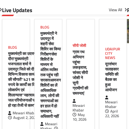
Live Updates
View All
BLOG
मुख्यमंत्री ने
उदयपुर में
शहरी सेवा
सीपी जोशी
BLOG
शिविर का किया
UDAIPUR
ग्राम रथ
मुख्यमंत्री का उदयपुर
CITY
निरीक्षणसेवा
अभियान
NEWS
दौरा’मुख्यमंत्री
शिविरों के
पहुंचा
भजनलाल शर्मा ने
दूरसंचार
माध्यम से
लकड़वास,
उदयपुर जिले को दी
सलाहकार
अंतिम व्यक्ति
सांसद सीपी
विभिन्न विकास कार्यों
समिति की
तक पहुंच रही
जोशी ने
की सौगातें’’421 करोड़
बैठक का
सरकारआमजन
सुनी
रुपये के कार्यों का किया
हुआ
शिविरों का लें
ग्रामीणों की
लोकार्पण एवं
आयोजन
अधिकाधिक
समस्याएं
शिलान्यास’’महत्वाकांक्षी
लाभ, लोगों की
जल परियोजनाओं पर
समस्याओं का
Mewari
हो रहा तेजी से काम’
हर हाल में हो
Mewari
Khabar
Khabar
समाधान,
April
Mewari Khabar
May
अधिकारी नहीं
22, 2026
August 2, 2026
10, 2026
Mewari
Khabar