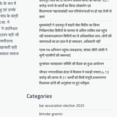
उदयपुर जिले को दी विभिन्न विकास कार्यों की सौगातें’’421
 के रूप में
करोड़ रुपये के कार्यों का किया लोकार्पण एवं
्षु एवं उनके
शिलान्यास’’महत्वाकांक्षी जल परियोजनाओं पर हो रहा तेजी से
संघ के मंत्री
काम’
.सा. ने
मुख्यमंत्री ने उदयपुर में शहरी सेवा शिविर का किया
ी ने उपस्थित
निरीक्षणसेवा शिविरों के माध्यम से अंतिम व्यक्ति तक पहुंच
प्रवर श्री जी
रही सरकारआमजन शिविरों का लें अधिकाधिक लाभ, लोगों की
रमणीरत्ना
समस्याओं का हर हाल में हो समाधान, अधिकारी नहीं
 महासती श्री
ग्राम रथ अभियान पहुंचा लकड़वास, सांसद सीपी जोशी ने
चात् सकल समाज
सुनी ग्रामीणों की समस्याएं
दूरसंचार सलाहकार समिति की बैठक का हुआ आयोजन
भीण्डर नगरपालिका क्षेत्र में विकास ने पकड़ी रफ्तार,4.13
करोड़ की लागत से 31 कार्यों को मिली मंजूरी,वल्लभनगर
विधायक डांगी की अनुशंसा पर हुएं स्वीकृत
Categories
bar association election 2025
bhinder gramin