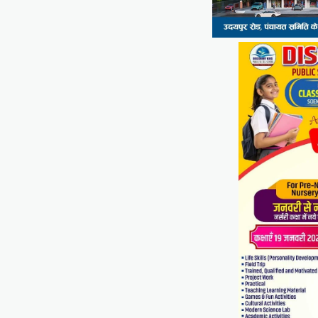
Facebook
Email
WhatsApp
Reddit
X
Share
सीपी जोशी
ग्राम रथ अभियान पहुंचा लकड़वास,
सांसद सीपी जोशी ने सुनी ग्रामीणों की
समस्याएं
Mewari Khabar
May 10, 2026
मेवाड़ी खबर@उदयपुर। राजस्थान सरकार द्वारा गांव के
अंतिम पायदान पर बैठे व्यक्ति तक योजनाओं का लाभ
पहुंचाने और उसे मुख्यधारा…
Facebook
Email
WhatsApp
Reddit
X
Share
UDAIPUR CITY NEWS