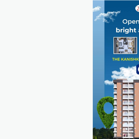
BLOG
मुख्यमंत्री ने उदयपुर में शहरी सेवा
शिविर का किया निरीक्षणसेवा शिविरों
के माध्यम से अंतिम व्यक्ति तक पहुंच
रही सरकारआमजन शिविरों का लें
अधिकाधिक लाभ, लोगों की समस्याओं
का हर हाल में हो समाधान, अधिकारी
नहीं
Mewari Khabar
June 17, 2026
उदयपुर जयपुर 17 जून। मुख्यमंत्री भजनलाल शर्मा ने
बुधवार को उदयपुर प्रवास के दौरान उदयपुर विकास
प्राधिकरण में आयोजित शहरी…