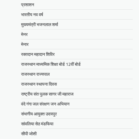
मुख्यमंत्री ने उदयपुर में शहरी सेवा शिविर
प्रशाशन
का किया निरीक्षणसेवा शिविरों के माध्यम से
भारतीय नव वर्ष
अंतिम व्यक्ति तक पहुंच रही
सरकारआमजन शिविरों का लें अधिकाधिक
मुख्यमंत्री भजनलाल शर्मा
लाभ, लोगों की समस्याओं का हर हाल में हो
मेनर
समाधान, अधिकारी नहीं
मेनार
Mewari Khabar
June 17, 2026
रक्तदान महादान शिविर
उदयपुर जयपुर 17 जून। मुख्यमंत्री भजनलाल शर्मा ने
बुधवार को उदयपुर प्रवास के दौरान उदयपुर विकास
राजस्थान माध्यमिक शिक्षा बोर्ड 12वीं बोर्ड
प्राधिकरण में आयोजित शहरी…
राजस्थान राज्यपाल
Facebook
Email
WhatsApp
Reddit
X
राजस्थान स्थापना दिवस
Share
राष्ट्रीय संत पुलक सागर जी महाराज
वंदे गंगा जल संरक्षण जन अभियान
संभागीय आयुक्त उदयपुर
सीपी जोशी
ग्राम रथ अभियान पहुंचा लकड़वास, सांसद
सांवलिया सेठ मंडफिया
सीपी जोशी ने सुनी ग्रामीणों की समस्याएं
सीपी जोशी
Mewari Khabar
May 10, 2026