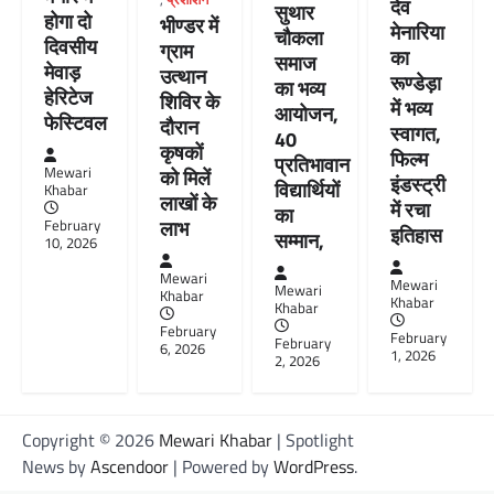
देव
सुथार
होगा दो
भीण्डर में
मेनारिया
चौकला
दिवसीय
ग्राम
का
समाज
मेवाड़
उत्थान
रूण्डेड़ा
का भव्य
हेरिटेज
शिविर के
में भव्य
आयोजन,
फेस्टिवल
दौरान
स्वागत,
40
कृषकों
फिल्म
प्रतिभावान
Mewari
को मिलें
इंडस्ट्री
विद्यार्थियों
Khabar
लाखों के
में रचा
का
लाभ
February
इतिहास
सम्मान,
10, 2026
Mewari
Mewari
Mewari
Khabar
Khabar
Khabar
February
February
February
6, 2026
1, 2026
2, 2026
Copyright © 2026
Mewari Khabar
| Spotlight
News by
Ascendoor
| Powered by
WordPress
.