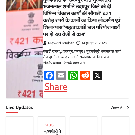
का किया निरीक्षणसेवा शिविरों के माध्यम से
अंतिम व्यक्ति तक पहुंच रही
सरकारआमजन शिविरों का लें अधिकाधिक
लाभ, लोगों की समस्याओं का हर हाल में हो
समाधान, अधिकारी नहीं
Mewari Khabar
June 17, 2026
उदयपुर जयपुर 17 जून। मुख्यमंत्री भजनलाल शर्मा ने
बुधवार को उदयपुर प्रवास के दौरान उदयपुर विकास
प्राधिकरण में आयोजित शहरी…
Facebook
Email
WhatsApp
Reddit
X
Share
Live Updates
सीपी जोशी
View All
ग्राम रथ अभियान पहुंचा लकड़वास, सांसद
सीपी जोशी ने सुनी ग्रामीणों की समस्याएं
BLOG
Mewari Khabar
May 10, 2026
मुख्यमंत्री ने