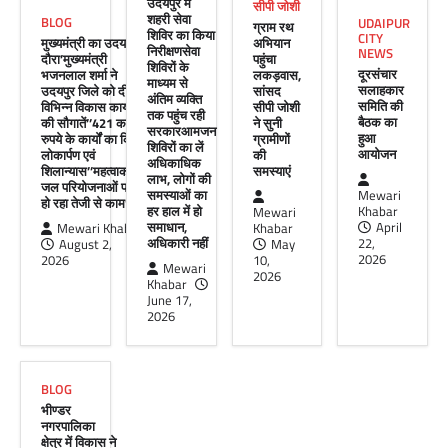
उदयपुर में
सीपी जोशी
मेवाड़ी खबर@उदयपुर। राजस्थान सरकार द्वारा गांव के
शहरी सेवा
BLOG
UDAIPUR
ग्राम रथ
अंतिम पायदान पर बैठे व्यक्ति तक योजनाओं का लाभ
शिविर का किया
CITY
मुख्यमंत्री का उदयपुर
अभियान
पहुंचाने और उसे मुख्यधारा…
निरीक्षणसेवा
NEWS
दौरा’मुख्यमंत्री
पहुंचा
शिविरों के
दूरसंचार
भजनलाल शर्मा ने
लकड़वास,
Facebook
Email
WhatsApp
Reddit
X
माध्यम से
सलाहकार
उदयपुर जिले को दी
सांसद
अंतिम व्यक्ति
समिति की
विभिन्न विकास कार्यों
सीपी जोशी
Share
तक पहुंच रही
बैठक का
की सौगातें’’421 करोड़
ने सुनी
सरकारआमजन
हुआ
रुपये के कार्यों का किया
ग्रामीणों
शिविरों का लें
आयोजन
लोकार्पण एवं
की
अधिकाधिक
शिलान्यास’’महत्वाकांक्षी
समस्याएं
लाभ, लोगों की
जल परियोजनाओं पर
UDAIPUR CITY NEWS
समस्याओं का
Mewari
हो रहा तेजी से काम’
हर हाल में हो
Khabar
Mewari
दूरसंचार सलाहकार समिति की बैठक का
समाधान,
April
Mewari Khabar
Khabar
हुआ आयोजन
अधिकारी नहीं
22,
August 2,
May
2026
2026
10,
Mewari
Mewari Khabar
April 22, 2026
2026
Khabar
मेवाड़ी खबर@उदयपुर।दूर संचार सलाहकार समिति की
June 17,
बैठक बुधवार को भारत संचार निगम लिमिटेड बीएसएनएल
2026
के सभागार में सांसद उदयपुर डॉ.…
Facebook
Email
WhatsApp
Reddit
X
BLOG
Share
भीण्डर
नगरपालिका
क्षेत्र में विकास ने