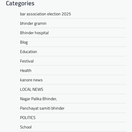
Categories
Mewari Khabar
May 10, 2026
मेवाड़ी खबर@उदयपुर। राजस्थान सरकार द्वारा गांव के
bar association election 2025
अंतिम पायदान पर बैठे व्यक्ति तक योजनाओं का लाभ
पहुंचाने और उसे मुख्यधारा…
bhinder gramin
Facebook
Email
WhatsApp
Reddit
X
Bhinder hospital
Share
Blog
Education
Festival
UDAIPUR CITY NEWS
Health
दूरसंचार सलाहकार समिति की बैठक का
हुआ आयोजन
kanore news
Mewari Khabar
April 22, 2026
LOCAL NEWS
मेवाड़ी खबर@उदयपुर।दूर संचार सलाहकार समिति की
Nagar Palika Bhinder,
बैठक बुधवार को भारत संचार निगम लिमिटेड बीएसएनएल
के सभागार में सांसद उदयपुर डॉ.…
Panchayat samiti bhinder
Facebook
Email
WhatsApp
Reddit
X
POLITICS
Share
School