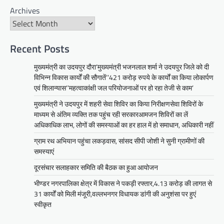
BLOG
Archives
मुख्यमंत्री ने उदयपुर में शहरी सेवा शिविर
का किया निरीक्षणसेवा शिविरों के माध्यम से
अंतिम व्यक्ति तक पहुंच रही
सरकारआमजन शिविरों का लें अधिकाधिक
Recent Posts
लाभ, लोगों की समस्याओं का हर हाल में हो
मुख्यमंत्री का उदयपुर दौरा’मुख्यमंत्री भजनलाल शर्मा ने उदयपुर जिले को दी
समाधान, अधिकारी नहीं
विभिन्न विकास कार्यों की सौगातें’’421 करोड़ रुपये के कार्यों का किया लोकार्पण
Mewari Khabar
June 17, 2026
एवं शिलान्यास’’महत्वाकांक्षी जल परियोजनाओं पर हो रहा तेजी से काम’
उदयपुर जयपुर 17 जून। मुख्यमंत्री भजनलाल शर्मा ने
मुख्यमंत्री ने उदयपुर में शहरी सेवा शिविर का किया निरीक्षणसेवा शिविरों के
बुधवार को उदयपुर प्रवास के दौरान उदयपुर विकास
माध्यम से अंतिम व्यक्ति तक पहुंच रही सरकारआमजन शिविरों का लें
प्राधिकरण में आयोजित शहरी…
अधिकाधिक लाभ, लोगों की समस्याओं का हर हाल में हो समाधान, अधिकारी नहीं
Facebook
Email
WhatsApp
Reddit
X
ग्राम रथ अभियान पहुंचा लकड़वास, सांसद सीपी जोशी ने सुनी ग्रामीणों की
Share
समस्याएं
दूरसंचार सलाहकार समिति की बैठक का हुआ आयोजन
भीण्डर नगरपालिका क्षेत्र में विकास ने पकड़ी रफ्तार,4.13 करोड़ की लागत से
सीपी जोशी
31 कार्यों को मिली मंजूरी,वल्लभनगर विधायक डांगी की अनुशंसा पर हुएं
ग्राम रथ अभियान पहुंचा लकड़वास, सांसद
स्वीकृत
सीपी जोशी ने सुनी ग्रामीणों की समस्याएं