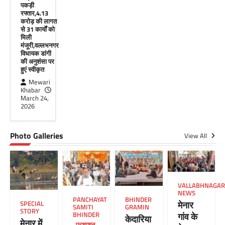
पकड़ी
रफ्तार,4.13
करोड़ की लागत
से 31 कार्यों को
मिली
मंजूरी,वल्लभनगर
विधायक डांगी
की अनुशंसा पर
हुएं स्वीकृत
Mewari
Khabar
March 24,
2026
Photo Galleries
View All
VALLABHNAGAR
NEWS
PANCHAYAT
BHINDER
मेनार
SPECIAL
SAMITI
GRAMIN
STORY
गांव के
BHINDER
केदारिया
मेनार में
,
प्रशाशन