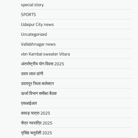
special story
SPORTS
BLOG
मुख्यमंत्री का उदयपुर दौरा’मुख्यमंत्री
Udaipur City news
भजनलाल शर्मा ने उदयपुर जिले को दी
Uncategorized
विभिन्न विकास कार्यों की सौगातें’’421
Vallabhnagar news
करोड़ रुपये के कार्यों का किया लोकार्पण एवं
शिलान्यास’’महत्वाकांक्षी जल परियोजनाओं
vbn Kambal sweater Vitara
पर हो रहा तेजी से काम’
अंतर्राष्ट्रीय योग दिवस 2025
Mewari Khabar
August 2, 2026
उदय लाल डांगी
मेवाड़ी खबर@उदयपुर/जयपुर। मुख्यमंत्री भजनलाल शर्मा
उदयपुर जिला कलेक्टर
ने कहा कि राज्य सरकार ने राजस्थान के विकास का
रोडमैप बनाया, जिसके तहत पानी,…
ऊर्जा विभाग समीक्षा बैठक
Facebook
Email
WhatsApp
Reddit
X
एसआईआर
Share
कावड़ यात्रा 2025
चैत्र नवरात्रि 2025
नृसिंह चतुर्दशी 2025
BLOG