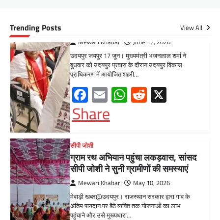
मेवाड़ी खबर@उदयपुर। राजस्थान सरकार द्वारा गांव के
अंतिम पायदान पर बैठे व्यक्ति तक योजनाओं का लाभ
Trending Posts
View All
पहुंचाने और उसे मुख्यधारा…
Facebook
Email
WhatsApp
Reddit
X
Share
UDAIPUR CITY NEWS
दूरसंचार सलाहकार समिति की बैठक का
हुआ आयोजन
Mewari Khabar
April 22, 2026
मेवाड़ी खबर@उदयपुर।दूर संचार सलाहकार समिति की
बैठक बुधवार को भारत संचार निगम लिमिटेड बीएसएनएल
के सभागार में सांसद उदयपुर डॉ.…
Facebook
Email
WhatsApp
Reddit
X
Share