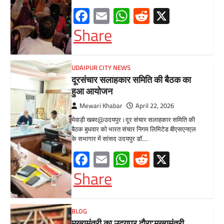
BLOG
मुख्यमंत्री का उदयपुर दौरा’मुख्यमंत्री
भजनलाल शर्मा ने उदयपुर जिले को दी
विभिन्न विकास कार्यों की सौगातें’’421
करोड़ रुपये के कार्यों का किया लोकार्पण एवं
शिलान्यास’’महत्वाकांक्षी जल परियोजनाओं
पर हो रहा तेजी से काम’
Mewari Khabar
August 2, 2026
मेवाड़ी खबर@उदयपुर/जयपुर। मुख्यमंत्री भजनलाल शर्मा
ने कहा कि राज्य सरकार ने राजस्थान के विकास का
रोडमैप बनाया, जिसके तहत पानी,…
Facebook
Email
WhatsApp
Reddit
X
Share
BLOG
मुख्यमंत्री ने उदयपुर में शहरी सेवा शिविर