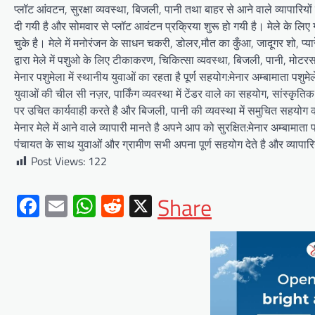
प्लॉट आंवटन, सुरक्षा व्यवस्था, बिजली, पानी तथा बाहर से आने वाले व्यापारियों
दी गयी है और सोमवार से प्लॉट आवंटन प्रक्रिया शुरू हो गयी है। मेले के लि
चुके है। मेले में मनोरंजन के साधन चकरी, डोलर,मौत का कुँआ, जादूगर शो, प्
द्वारा मेले में पशुओ के लिए टीकाकरण, चिकित्सा व्यवस्था, बिजली, पानी, मोट
मेनार पशुमेला में स्थानीय युवाओं का रहता है पूर्ण सहयोग:मेनार अम्बामाता पशुमे
युवाओं की चील सी नज़र, पार्किंग व्यवस्था में टेंडर वाले का सहयोग, सांस्कृत
BLOG
पर उचित कार्यवाही करते है और बिजली, पानी की व्यवस्था में समुचित सहयोग करके
मुख्यमंत्री ने उदयपुर में शहरी सेवा
मेनार मेले में आने वाले व्यापारी मानते है अपने आप को सुरक्षित:मेनार अम्बामाता पश
शिविर का किया निरीक्षणसेवा शिविरों
पंचायत के साथ युवाओं और ग्रामीण सभी अपना पूर्ण सहयोग देते है और व्यापार
के माध्यम से अंतिम व्यक्ति तक पहुंच
Post Views:
122
रही सरकारआमजन शिविरों का लें
अधिकाधिक लाभ, लोगों की समस्याओं
Facebook
Email
WhatsApp
Reddit
X
Share
का हर हाल में हो समाधान, अधिकारी
नहीं
Mewari Khabar
June 17, 2026
उदयपुर जयपुर 17 जून। मुख्यमंत्री भजनलाल शर्मा ने
बुधवार को उदयपुर प्रवास के दौरान उदयपुर विकास
प्राधिकरण में आयोजित शहरी…