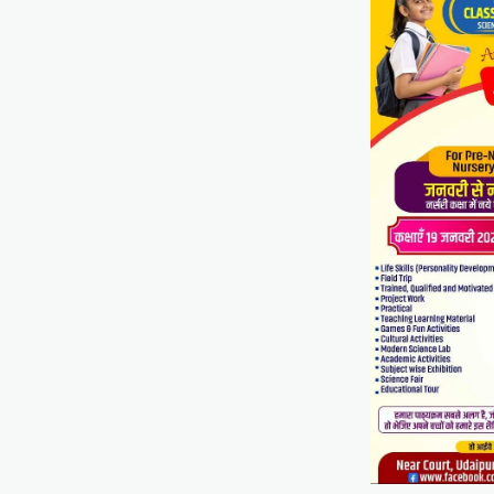
UDAIPUR CITY NEWS
दूरसंचार सलाहकार समिति की बैठक
का हुआ आयोजन
Mewari Khabar
April 22, 2026
मेवाड़ी खबर@उदयपुर।दूर संचार सलाहकार समिति की
बैठक बुधवार को भारत संचार निगम लिमिटेड बीएसएनएल के
सभागार में सांसद उदयपुर डॉ.…
Facebook
Email
WhatsApp
Reddit
X
Share
BLOG
मुख्यमंत्री का उदयपुर दौरा’मुख्यमंत्री
भजनलाल शर्मा ने उदयपुर जिले को दी
विभिन्न विकास कार्यों की सौगातें’’421
करोड़ रुपये के कार्यों का किया
लोकार्पण एवं शिलान्यास’’महत्वाकांक्षी