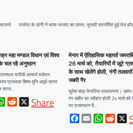
ष्ठजनो
रालोपा के डांगी ने थामा भाजपा का दामन, चुनावी सरगर्मियां हुई तेज ह
 चक्र महा मण्डल विधान एवं विश्व
मेनार में ऐतिहासिक महापर्व जमरा
 के चल रहे अनुष्ठान
26 मार्च को, तैयारियों में जूटे ग्
के साथ खेलेंगे होली, नंगी तलवारों
वात्सल्य वारीधी आचार्य वर्धमान
जबरी गैर
रम प्रभावक शिष्य मुनि अपूर्व सागर
पित सागर…
सुरेश चंद्र मेनारिया वल्लभनगर। उमं
ebook
mail
WhatsApp
Reddit
X
रंग अबीर का त्यौहार होली 24 मार्च को ह
Share
पर राजस्थान में…
Facebook
Email
Whats
Redd
X