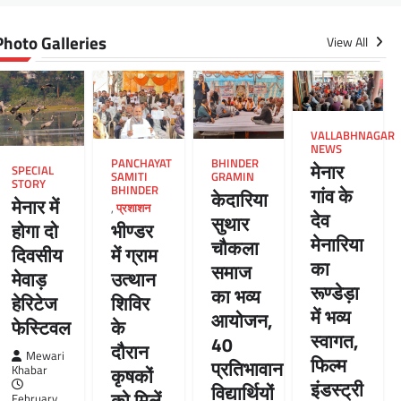
Photo Galleries
View All
VALLABHNAGAR
NEWS
PANCHAYAT
BHINDER
मेनार
SPECIAL
SAMITI
GRAMIN
STORY
BHINDER
गांव के
केदारिया
मेनार में
,
प्रशाशन
देव
सुथार
भीण्डर
होगा दो
मेनारिया
चौकला
में ग्राम
दिवसीय
का
समाज
उत्थान
मेवाड़
रूण्डेड़ा
का भव्य
शिविर
हेरिटेज
में भव्य
आयोजन,
के
फेस्टिवल
स्वागत,
40
दौरान
Mewari
फिल्म
प्रतिभावान
कृषकों
Khabar
इंडस्ट्री
विद्यार्थियों
को मिलें
February