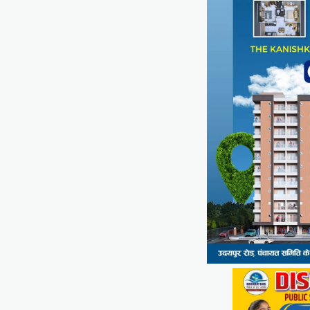
Facebook
Email
WhatsApp
Reddit
X
Share
सीपी जोशी
ग्राम रथ अभियान पहुंचा लकड़वास,
सांसद सीपी जोशी ने सुनी ग्रामीणों की
समस्याएं
Mewari Khabar
May 10, 2026
मेवाड़ी खबर@उदयपुर। राजस्थान सरकार द्वारा गांव के
अंतिम पायदान पर बैठे व्यक्ति तक योजनाओं का लाभ
पहुंचाने और उसे मुख्यधारा…
Facebook
Email
WhatsApp
Reddit
X
Share