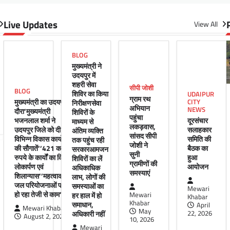
Live Updates
View All
BLOG
मुख्यमंत्री ने
उदयपुर में
शहरी सेवा
सीपी जोशी
BLOG
शिविर का किया
UDAIPUR
ग्राम रथ
मुख्यमंत्री का उदयपुर
CITY
निरीक्षणसेवा
अभियान
NEWS
दौरा’मुख्यमंत्री
शिविरों के
पहुंचा
भजनलाल शर्मा ने
दूरसंचार
माध्यम से
लकड़वास,
उदयपुर जिले को दी
सलाहकार
अंतिम व्यक्ति
सांसद सीपी
विभिन्न विकास कार्यों
समिति की
तक पहुंच रही
जोशी ने
की सौगातें’’421 करोड़
बैठक का
सरकारआमजन
सुनी
रुपये के कार्यों का किया
हुआ
शिविरों का लें
ग्रामीणों की
लोकार्पण एवं
आयोजन
अधिकाधिक
समस्याएं
शिलान्यास’’महत्वाकांक्षी
लाभ, लोगों की
जल परियोजनाओं पर
समस्याओं का
Mewari
हो रहा तेजी से काम’
हर हाल में हो
Mewari
Khabar
Khabar
समाधान,
April
Mewari Khabar
May
अधिकारी नहीं
22, 2026
August 2, 2026
10, 2026
Mewari