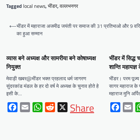
Tagged
local news
,
भींडर
,
वल्लभनगर
जल परियोजनाओं पर हो रहा तेजी से
काम’
Post
⟵
भींडर में महाराजा अजमीढ जयंती पर समाज की 31 प्रतिभाओ और 9 वरि
Mewari Khabar
August 2, 2026
navigation
का हुआ सम्मान
मेवाड़ी खबर@उदयपुर/जयपुर। मुख्यमंत्री भजनलाल शर्मा
ने कहा कि राज्य सरकार ने राजस्थान के विकास का रोडमैप
बनाया, जिसके तहत पानी,…
Facebook
Email
WhatsApp
Reddit
X
व्यास बने अध्यक्ष और सामरीया बने कोषाध्यक्ष
भींडर में सिद्ध
नियुक्त
शान्ति महायज्ञ
Share
मेवाड़ी खबर@भींडर भक्त प्रहलाद धर्म जागरण
भींडर। परम पूज्य 
सुंदरकांड मंडल के हर दो वर्ष मे अध्यक्ष के चुनाव होते हे
सागर महाराज के प
इसी के…
महाराज मुनि अर्
BLOG
मुख्यमंत्री ने उदयपुर में शहरी सेवा
Facebook
Email
WhatsApp
Reddit
X
Fac
E
Share
शिविर का किया निरीक्षणसेवा शिविरों
के माध्यम से अंतिम व्यक्ति तक पहुंच
रही सरकारआमजन शिविरों का लें
अधिकाधिक लाभ, लोगों की समस्याओं