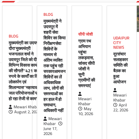
BLOG
मुख्यमंत्री ने
उदयपुर में
शहरी सेवा
सीपी जोशी
BLOG
शिविर का किया
UDAIPUR
ग्राम रथ
मुख्यमंत्री का उदयपुर
CITY
निरीक्षणसेवा
अभियान
NEWS
दौरा’मुख्यमंत्री
शिविरों के
पहुंचा
भजनलाल शर्मा ने
दूरसंचार
माध्यम से
लकड़वास,
उदयपुर जिले को दी
सलाहकार
अंतिम व्यक्ति
सांसद सीपी
विभिन्न विकास कार्यों
समिति की
तक पहुंच रही
जोशी ने
की सौगातें’’421 करोड़
बैठक का
सरकारआमजन
सुनी
रुपये के कार्यों का किया
हुआ
शिविरों का लें
ग्रामीणों की
लोकार्पण एवं
आयोजन
अधिकाधिक
समस्याएं
शिलान्यास’’महत्वाकांक्षी
लाभ, लोगों की
जल परियोजनाओं पर
समस्याओं का
Mewari
हो रहा तेजी से काम’
हर हाल में हो
Mewari
Khabar
Khabar
समाधान,
April
Mewari Khabar
May
अधिकारी नहीं
22, 2026
August 2, 2026
10, 2026
Mewari
Khabar
June 17,
2026