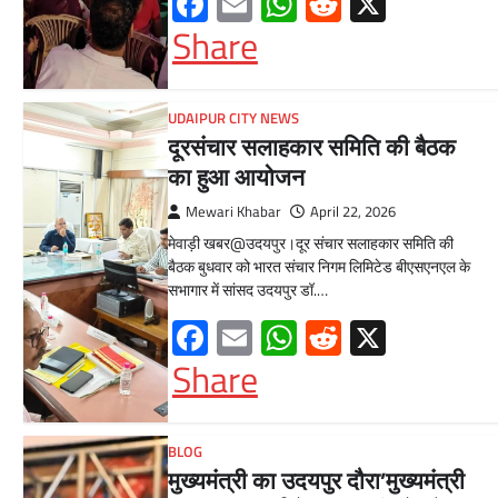
Facebook
Email
WhatsApp
Reddit
X
Share
UDAIPUR CITY NEWS
दूरसंचार सलाहकार समिति की बैठक
का हुआ आयोजन
Mewari Khabar
April 22, 2026
मेवाड़ी खबर@उदयपुर।दूर संचार सलाहकार समिति की
बैठक बुधवार को भारत संचार निगम लिमिटेड बीएसएनएल के
सभागार में सांसद उदयपुर डॉ.…
Facebook
Email
WhatsApp
Reddit
X
Share
BLOG
मुख्यमंत्री का उदयपुर दौरा’मुख्यमंत्री