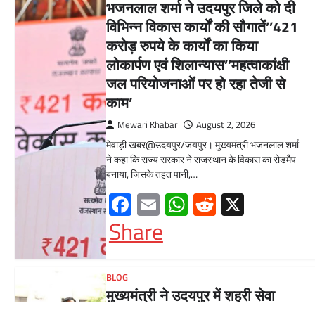
भजनलाल शर्मा ने उदयपुर जिले को दी
विभिन्न विकास कार्यों की सौगातें’’421
करोड़ रुपये के कार्यों का किया
लोकार्पण एवं शिलान्यास’’महत्वाकांक्षी
जल परियोजनाओं पर हो रहा तेजी से
काम’
Mewari Khabar
August 2, 2026
मेवाड़ी खबर@उदयपुर/जयपुर। मुख्यमंत्री भजनलाल शर्मा
ने कहा कि राज्य सरकार ने राजस्थान के विकास का रोडमैप
बनाया, जिसके तहत पानी,…
Facebook
Email
WhatsApp
Reddit
X
Share
BLOG
मुख्यमंत्री ने उदयपुर में शहरी सेवा
शिविर का किया निरीक्षणसेवा शिविरों