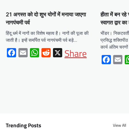
Mewari Khabar
August 2, 2026
21 अगस्त को दो शुभ योगों में मनाया जाएगा
हीता में बन रहे 
मेवाड़ी खबर@उदयपुर/जयपुर। मुख्यमंत्री भजनलाल शर्मा
ने कहा कि राज्य सरकार ने राजस्थान के विकास का रोडमैप
नागपंचमी पर्व
स्वागत द्वार का
बनाया, जिसके तहत पानी,…
हिंदू धर्म में नागों का विशेष महत्व है। नागों की पूजा की
भींडर। निकटवर्ती 
Facebook
Email
WhatsApp
Reddit
X
जाती है। इन्हें समर्पित पर्व नागपंचमी पर्व बड़े…
प्रसिद्ध शक्तिपीठ 
Share
कार्य अंतिम चरणों 
Facebook
Email
WhatsApp
Reddit
X
Share
Fac
E
BLOG
मुख्यमंत्री ने उदयपुर में शहरी सेवा
शिविर का किया निरीक्षणसेवा शिविरों
के माध्यम से अंतिम व्यक्ति तक पहुंच
रही सरकारआमजन शिविरों का लें
अधिकाधिक लाभ, लोगों की समस्याओं
का हर हाल में हो समाधान, अधिकारी
नहीं
Trending Posts
View All