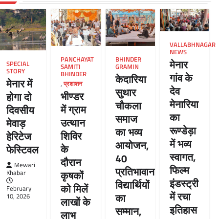
VALLABHNAGAR
NEWS
PANCHAYAT
BHINDER
मेनार
SPECIAL
SAMITI
GRAMIN
STORY
BHINDER
गांव के
केदारिया
मेनार में
,
प्रशाशन
देव
सुथार
भीण्डर
होगा दो
मेनारिया
चौकला
में ग्राम
दिवसीय
का
समाज
उत्थान
मेवाड़
रूण्डेड़ा
का भव्य
शिविर
हेरिटेज
में भव्य
आयोजन,
के
फेस्टिवल
स्वागत,
40
दौरान
Mewari
फिल्म
प्रतिभावान
कृषकों
Khabar
इंडस्ट्री
विद्यार्थियों
को मिलें
February
में रचा
का
10, 2026
लाखों के
इतिहास
सम्मान,
लाभ