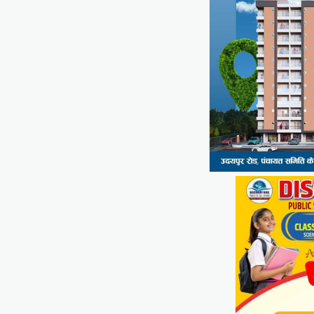
Share
सीपी जोशी
ग्राम रथ अभियान पहुंचा लकड़वास,
सांसद सीपी जोशी ने सुनी ग्रामीणों की
समस्याएं
Mewari Khabar
May 10, 2026
मेवाड़ी खबर@उदयपुर। राजस्थान सरकार द्वारा गांव के
अंतिम पायदान पर बैठे व्यक्ति तक योजनाओं का लाभ
पहुंचाने और उसे मुख्यधारा…
Facebook
Email
WhatsApp
Reddit
X
Share
UDAIPUR CITY NEWS
दूरसंचार सलाहकार समिति की बैठक