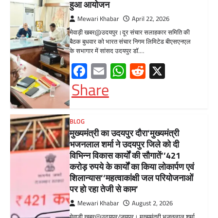
पर हो रहा तेजी से काम’
Mewari Khabar
August 2, 2026
मेवाड़ी खबर@उदयपुर/जयपुर। मुख्यमंत्री भजनलाल शर्मा
ने कहा कि राज्य सरकार ने राजस्थान के विकास का
रोडमैप बनाया, जिसके तहत पानी,…
Facebook
Email
WhatsApp
Reddit
X
Share
BLOG
मुख्यमंत्री ने उदयपुर में शहरी सेवा शिविर
का किया निरीक्षणसेवा शिविरों के माध्यम से
अंतिम व्यक्ति तक पहुंच रही
सरकारआमजन शिविरों का लें अधिकाधिक
लाभ, लोगों की समस्याओं का हर हाल में हो
समाधान, अधिकारी नहीं
Mewari Khabar
June 17, 2026
उदयपुर जयपुर 17 जून। मुख्यमंत्री भजनलाल शर्मा ने