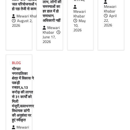
लाभ, लोगों की
जल परियोजनाओं पर
UDAIPUR CITY NEWS
समस्याओं का
Mewari
हो रहा तेजी से काम’
हर हाल में हो
Khabar
Mewari
दूरसंचार सलाहकार समिति की बैठक का
समाधान,
April
Mewari Khabar
Khabar
हुआ आयोजन
अधिकारी नहीं
22,
August 2,
May
2026
2026
10,
Mewari
Mewari Khabar
April 22, 2026
2026
Khabar
मेवाड़ी खबर@उदयपुर।दूर संचार सलाहकार समिति की
June 17,
बैठक बुधवार को भारत संचार निगम लिमिटेड बीएसएनएल
2026
के सभागार में सांसद उदयपुर डॉ.…
Facebook
Email
WhatsApp
Reddit
X
BLOG
Share
भीण्डर
नगरपालिका
क्षेत्र में विकास ने
पकड़ी
रफ्तार,4.13
करोड़ की लागत
से 31 कार्यों को
मिली
मंजूरी,वल्लभनगर
विधायक डांगी
की अनुशंसा पर
हुएं स्वीकृत
Mewari