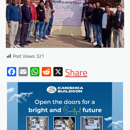
Post Views:
321
Facebook
Email
WhatsApp
Reddit
X
Share