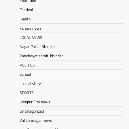
Education
Festival
UDAIPUR CITY NEWS
Health
दूरसंचार सलाहकार समिति की बैठक का
हुआ आयोजन
kanore news
Mewari Khabar
April 22, 2026
LOCAL NEWS
मेवाड़ी खबर@उदयपुर।दूर संचार सलाहकार समिति की
Nagar Palika Bhinder,
बैठक बुधवार को भारत संचार निगम लिमिटेड बीएसएनएल
के सभागार में सांसद उदयपुर डॉ.…
Panchayat samiti bhinder
Facebook
Email
WhatsApp
Reddit
X
POLITICS
Share
School
special story
SPORTS
BLOG
मुख्यमंत्री का उदयपुर दौरा’मुख्यमंत्री
Udaipur City news
भजनलाल शर्मा ने उदयपुर जिले को दी
Uncategorized
विभिन्न विकास कार्यों की सौगातें’’421
Vallabhnagar news
करोड़ रुपये के कार्यों का किया लोकार्पण एवं