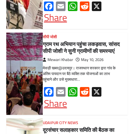
UDAIPUR CITY NEWS
दूरसंचार सलाहकार समिति की बैठक का
हुआ आयोजन
Mewari Khabar
April 22, 2026
मेवाड़ी खबर@उदयपुर।दूर संचार सलाहकार समिति की
बैठक बुधवार को भारत संचार निगम लिमिटेड बीएसएनएल
के सभागार में सांसद उदयपुर डॉ.…
Facebook
Email
WhatsApp
Reddit
X
Share
BLOG
मुख्यमंत्री का उदयपुर दौरा’मुख्यमंत्री
भजनलाल शर्मा ने उदयपुर जिले को दी
विभिन्न विकास कार्यों की सौगातें’’421
करोड़ रुपये के कार्यों का किया लोकार्पण एवं
शिलान्यास’’महत्वाकांक्षी जल परियोजनाओं