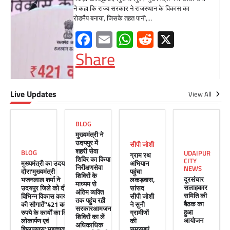
बुधवार को उदयपुर प्रवास के दौरान उदयपुर विकास
प्राधिकरण में आयोजित शहरी…
Facebook
Email
WhatsApp
Reddit
X
Share
Live Updates
सीपी जोशी
View All
ग्राम रथ अभियान पहुंचा लकड़वास, सांसद
सीपी जोशी ने सुनी ग्रामीणों की समस्याएं
BLOG
Mewari Khabar
May 10, 2026
मुख्यमंत्री ने
उदयपुर में
सीपी जोशी
मेवाड़ी खबर@उदयपुर। राजस्थान सरकार द्वारा गांव के
शहरी सेवा
BLOG
UDAIPUR
ग्राम रथ
अंतिम पायदान पर बैठे व्यक्ति तक योजनाओं का लाभ
शिविर का किया
CITY
मुख्यमंत्री का उदयपुर
अभियान
पहुंचाने और उसे मुख्यधारा…
निरीक्षणसेवा
NEWS
दौरा’मुख्यमंत्री
पहुंचा
शिविरों के
दूरसंचार
भजनलाल शर्मा ने
लकड़वास,
Facebook
Email
WhatsApp
Reddit
X
माध्यम से
सलाहकार
उदयपुर जिले को दी
सांसद
अंतिम व्यक्ति
समिति की
विभिन्न विकास कार्यों
सीपी जोशी
Share
तक पहुंच रही
बैठक का
की सौगातें’’421 करोड़
ने सुनी
सरकारआमजन
हुआ
रुपये के कार्यों का किया
ग्रामीणों
शिविरों का लें
आयोजन
लोकार्पण एवं
की
अधिकाधिक
शिलान्यास’’महत्वाकांक्षी
समस्याएं