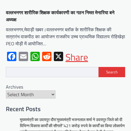
वल्लभनगर शारीरिक शिक्षक कार्यकारणी का गठन निमत मेनारिया बने
अध्यक्ष
वल्लभनगर,मेवाड़ी खबर।वल्लभनगर ब्लॉक के शारीरिक शिक्षक की
सत्रारंभ वाकपीठ का आयोजन राजकीय उच्च प्राथमिक विद्यालय रोहिखेड़ा
PEO मोड़ी में आयोजित…
Facebook
Email
WhatsApp
Reddit
X
Share
Search
BLOG
Archives
मुख्यमंत्री ने उदयपुर में शहरी सेवा शिविर
का किया निरीक्षणसेवा शिविरों के माध्यम से
अंतिम व्यक्ति तक पहुंच रही
सरकारआमजन शिविरों का लें अधिकाधिक
Recent Posts
लाभ, लोगों की समस्याओं का हर हाल में हो
मुख्यमंत्री का उदयपुर दौरा’मुख्यमंत्री भजनलाल शर्मा ने उदयपुर जिले को दी
समाधान, अधिकारी नहीं
विभिन्न विकास कार्यों की सौगातें’’421 करोड़ रुपये के कार्यों का किया लोकार्पण
Mewari Khabar
June 17, 2026