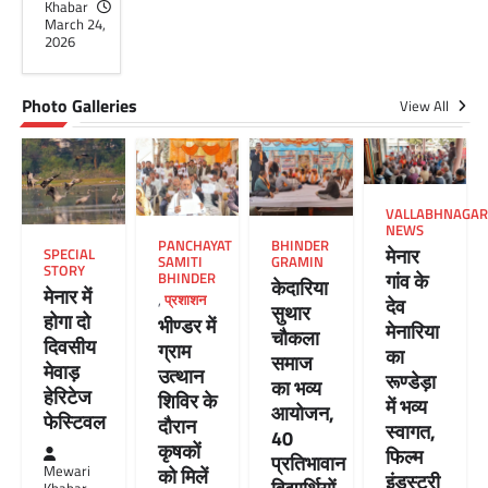
Khabar
March 24,
2026
Photo Galleries
View All
VALLABHNAGAR
NEWS
PANCHAYAT
BHINDER
मेनार
SPECIAL
SAMITI
GRAMIN
STORY
गांव के
BHINDER
केदारिया
मेनार में
,
प्रशाशन
देव
सुथार
होगा दो
भीण्डर में
मेनारिया
चौकला
दिवसीय
ग्राम
का
समाज
मेवाड़
उत्थान
रूण्डेड़ा
का भव्य
हेरिटेज
शिविर के
में भव्य
आयोजन,
फेस्टिवल
दौरान
स्वागत,
40
कृषकों
फिल्म
प्रतिभावान
Mewari
को मिलें
इंडस्ट्री