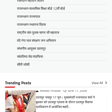
रक्तदान महादान शिविर
उदयपुर जयपुर 17 जून। मुख्यमंत्री भजनलाल शर्मा ने
बुधवार को उदयपुर प्रवास के दौरान उदयपुर विकास
राजस्थान माध्यमिक शिक्षा बोर्ड 12वीं बोर्ड
प्राधिकरण में आयोजित शहरी…
राजस्थान राज्यपाल
Facebook
Email
WhatsApp
Reddit
X
राजस्थान स्थापना दिवस
Share
राष्ट्रीय संत पुलक सागर जी महाराज
वंदे गंगा जल संरक्षण जन अभियान
संभागीय आयुक्त उदयपुर
सीपी जोशी
ग्राम रथ अभियान पहुंचा लकड़वास, सांसद
सांवलिया सेठ मंडफिया
सीपी जोशी ने सुनी ग्रामीणों की समस्याएं
सीपी जोशी
Mewari Khabar
May 10, 2026
मेवाड़ी खबर@उदयपुर। राजस्थान सरकार द्वारा गांव के
अंतिम पायदान पर बैठे व्यक्ति तक योजनाओं का लाभ
Trending Posts
View All
पहुंचाने और उसे मुख्यधारा…
Facebook
Email
WhatsApp
Reddit
X
Share