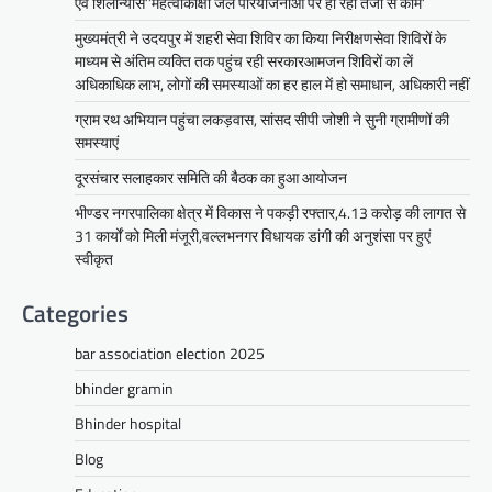
एवं शिलान्यास’’महत्वाकांक्षी जल परियोजनाओं पर हो रहा तेजी से काम’
उदयपुर जयपुर 17 जून। मुख्यमंत्री भजनलाल शर्मा ने
मुख्यमंत्री ने उदयपुर में शहरी सेवा शिविर का किया निरीक्षणसेवा शिविरों के
बुधवार को उदयपुर प्रवास के दौरान उदयपुर विकास
माध्यम से अंतिम व्यक्ति तक पहुंच रही सरकारआमजन शिविरों का लें
प्राधिकरण में आयोजित शहरी…
अधिकाधिक लाभ, लोगों की समस्याओं का हर हाल में हो समाधान, अधिकारी नहीं
Facebook
Email
WhatsApp
Reddit
X
ग्राम रथ अभियान पहुंचा लकड़वास, सांसद सीपी जोशी ने सुनी ग्रामीणों की
Share
समस्याएं
दूरसंचार सलाहकार समिति की बैठक का हुआ आयोजन
भीण्डर नगरपालिका क्षेत्र में विकास ने पकड़ी रफ्तार,4.13 करोड़ की लागत से
सीपी जोशी
31 कार्यों को मिली मंजूरी,वल्लभनगर विधायक डांगी की अनुशंसा पर हुएं
ग्राम रथ अभियान पहुंचा लकड़वास, सांसद
स्वीकृत
सीपी जोशी ने सुनी ग्रामीणों की समस्याएं
Categories
Mewari Khabar
May 10, 2026
मेवाड़ी खबर@उदयपुर। राजस्थान सरकार द्वारा गांव के
bar association election 2025
अंतिम पायदान पर बैठे व्यक्ति तक योजनाओं का लाभ
पहुंचाने और उसे मुख्यधारा…
bhinder gramin
Facebook
Email
WhatsApp
Reddit
X
Bhinder hospital
Share
Blog