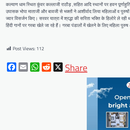
कल्याण धाम स्थित कुंवर कल्लाजी राठौड़ ,सहित आदि स्थानों पर हवन पूर्णाह
उपासक भोपा माताजी और बावजी से भक्तों ने आशीर्वाद लिया महिलाओं व पुरु
ज्वार विसर्जन किए। सरवर यात्रा में श्रद्धा की सरिता भक्ति के हिलोरे ले रह
हिंदी गानों पर गरबा खेले जा रहे हैं। गरबा पंडालों में खेलने के लिए महिला पु
BLOG
मुख्यमंत्री ने उदयपुर में शहरी सेवा
शिविर का किया निरीक्षणसेवा शिविरों
Post Views:
112
के माध्यम से अंतिम व्यक्ति तक पहुंच
रही सरकारआमजन शिविरों का लें
Facebook
Email
WhatsApp
Reddit
X
Share
अधिकाधिक लाभ, लोगों की समस्याओं
का हर हाल में हो समाधान, अधिकारी
नहीं
Mewari Khabar
June 17, 2026
उदयपुर जयपुर 17 जून। मुख्यमंत्री भजनलाल शर्मा ने
बुधवार को उदयपुर प्रवास के दौरान उदयपुर विकास
प्राधिकरण में आयोजित शहरी…
Facebook
Email
WhatsApp
Reddit
X