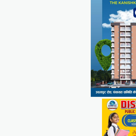
Share
सीपी जोशी
ग्राम रथ अभियान पहुंचा लकड़वास,
सांसद सीपी जोशी ने सुनी ग्रामीणों की
समस्याएं
Mewari Khabar
May 10, 2026
मेवाड़ी खबर@उदयपुर। राजस्थान सरकार द्वारा गांव के
अंतिम पायदान पर बैठे व्यक्ति तक योजनाओं का लाभ
पहुंचाने और उसे मुख्यधारा…
Facebook
Email
WhatsApp
Reddit
X
Share
UDAIPUR CITY NEWS
दूरसंचार सलाहकार समिति की बैठक