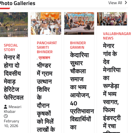
Photo Galleries
View All
VALLABHNAGAR
NEWS
PANCHAYAT
BHINDER
मेनार
SPECIAL
SAMITI
GRAMIN
STORY
BHINDER
गांव के
केदारिया
मेनार में
,
प्रशाशन
देव
सुथार
भीण्डर
होगा दो
मेनारिया
चौकला
में ग्राम
दिवसीय
का
समाज
उत्थान
मेवाड़
रूण्डेड़ा
का भव्य
शिविर
हेरिटेज
में भव्य
आयोजन,
के
फेस्टिवल
स्वागत,
40
दौरान
Mewari
फिल्म
प्रतिभावान
कृषकों
Khabar
इंडस्ट्री
विद्यार्थियों
को मिलें
February
में रचा
का
10, 2026
लाखों के