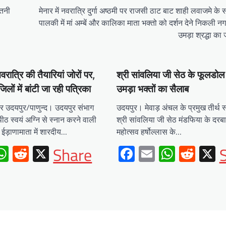
ितनी
मेनार में नवरात्रि दुर्गा अष्ठमी पर राजसी ठाट बाट शाही लवाजमे क
पालकी में मां अम्बें और कालिका माता भक्तो को दर्शन देने निकली न
उमड़ा श्रद्धा का
नवरात्रि की तैयारियां जोरों पर,
श्री सांवलिया जी सेठ के फूलडोल
लों में बांटी जा रही पत्रिका
उमड़ा भक्तों का सैलाब
र उदयपुर/पाणुन्द। उदयपुर संभाग
उदयपुर। मेवाड़ अंचल के प्रमुख तीर्थ
पीठ स्वयं अग्नि से स्नान करने वाली
श्री सांवलिया जी सेठ मंडफिया के दरबा
त ईड़ाणामाता में शारदीय…
महोत्सव हर्षोल्लास के…
ebook
mail
WhatsApp
Reddit
X
Facebook
Email
Whats
Redd
X
Share