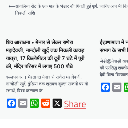
Post
काम’
⟵
सांवलिया सेठ के एक माह के भंडार की गिनती हुई पूर्ण, जानिए आप भी क
navigation
निकली राशि
Mewari Khabar
August 2, 2026
मेवाड़ी खबर@उदयपुर/जयपुर। मुख्यमंत्री भजनलाल शर्मा
ने कहा कि राज्य सरकार ने राजस्थान के विकास का रोडमैप
बनाया, जिसके तहत पानी,…
Facebook
Email
WhatsApp
Reddit
X
शिव आराधना • मेनार से लेकर राणेरा
ईड़ाणामाता में 
महादेवजी, नान्दोली खुर्द तक निकली कावड़
संभाग के सभी जि
Share
यात्रा, 17 किलोमीटर की दूरी 7 घंटे में पूरी
जेडी@मेवाड़ी खब
की, मंदिर परिसर में लगाए 500 पौधे
की प्रसिद्ध शक्ती
देवी विश्व विख्या
BLOG
वल्लभनगर । मेहतागढ़ मेनार से राणेरा महादेवजी,
मुख्यमंत्री ने उदयपुर में शहरी सेवा
नान्दोली खुर्द, ढूंढिया तक श्रावण शुक्ल सप्तमी पर गौ
Fac
E
शिविर का किया निरीक्षणसेवा शिविरों
रक्षार्थ, विश्व कल्याण के…
के माध्यम से अंतिम व्यक्ति तक पहुंच
Facebook
Email
WhatsApp
Reddit
X
Share
रही सरकारआमजन शिविरों का लें
अधिकाधिक लाभ, लोगों की समस्याओं
का हर हाल में हो समाधान, अधिकारी