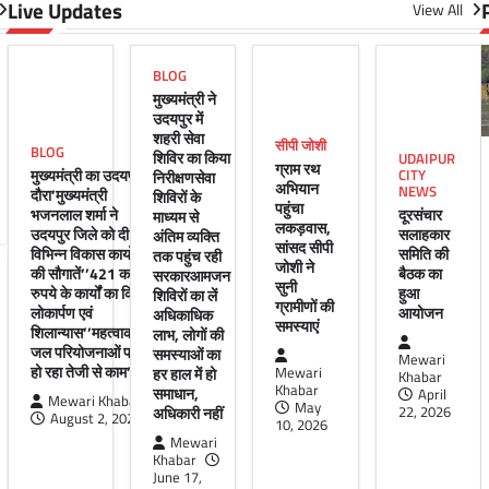
Live Updates
View All
BLOG
मुख्यमंत्री ने
उदयपुर में
शहरी सेवा
सीपी जोशी
BLOG
शिविर का किया
UDAIPUR
ग्राम रथ
मुख्यमंत्री का उदयपुर
CITY
निरीक्षणसेवा
अभियान
NEWS
दौरा’मुख्यमंत्री
शिविरों के
पहुंचा
भजनलाल शर्मा ने
दूरसंचार
माध्यम से
लकड़वास,
उदयपुर जिले को दी
सलाहकार
अंतिम व्यक्ति
सांसद सीपी
विभिन्न विकास कार्यों
समिति की
तक पहुंच रही
जोशी ने
की सौगातें’’421 करोड़
बैठक का
सरकारआमजन
सुनी
रुपये के कार्यों का किया
हुआ
शिविरों का लें
ग्रामीणों की
लोकार्पण एवं
आयोजन
अधिकाधिक
समस्याएं
शिलान्यास’’महत्वाकांक्षी
लाभ, लोगों की
जल परियोजनाओं पर
समस्याओं का
Mewari
हो रहा तेजी से काम’
हर हाल में हो
Mewari
Khabar
Khabar
समाधान,
April
Mewari Khabar
May
अधिकारी नहीं
22, 2026
August 2, 2026
10, 2026
Mewari
Khabar
June 17,