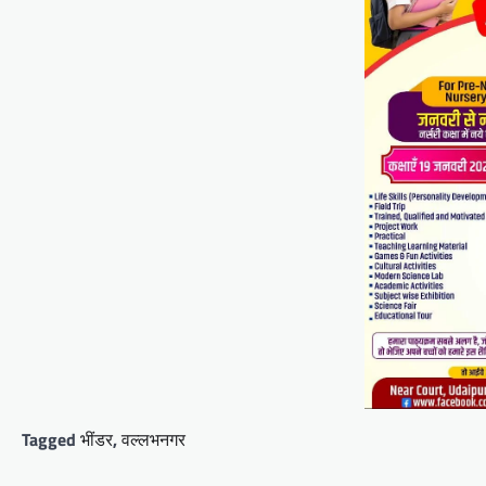
का हुआ आयोजन
Mewari Khabar
April 22, 2026
मेवाड़ी खबर@उदयपुर।दूर संचार सलाहकार समिति की
बैठक बुधवार को भारत संचार निगम लिमिटेड बीएसएनएल के
सभागार में सांसद उदयपुर डॉ.…
Facebook
Email
WhatsApp
Reddit
X
Share
BLOG
मुख्यमंत्री का उदयपुर दौरा’मुख्यमंत्री
भजनलाल शर्मा ने उदयपुर जिले को दी
विभिन्न विकास कार्यों की सौगातें’’421
करोड़ रुपये के कार्यों का किया
लोकार्पण एवं शिलान्यास’’महत्वाकांक्षी
Tagged
भींडर
,
वल्लभनगर
जल परियोजनाओं पर हो रहा तेजी से