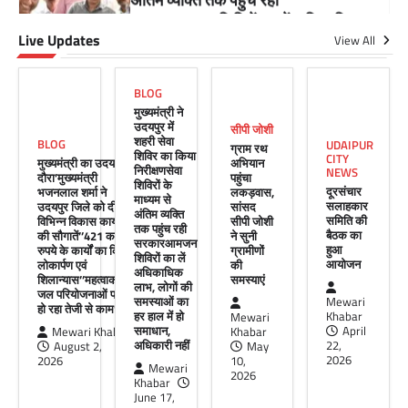
Live Updates
सीपी जोशी
View All
ग्राम रथ अभियान पहुंचा लकड़वास, सांसद
सीपी जोशी ने सुनी ग्रामीणों की समस्याएं
BLOG
Mewari Khabar
May 10, 2026
मुख्यमंत्री ने
उदयपुर में
सीपी जोशी
मेवाड़ी खबर@उदयपुर। राजस्थान सरकार द्वारा गांव के
शहरी सेवा
BLOG
UDAIPUR
ग्राम रथ
अंतिम पायदान पर बैठे व्यक्ति तक योजनाओं का लाभ
शिविर का किया
CITY
मुख्यमंत्री का उदयपुर
अभियान
पहुंचाने और उसे मुख्यधारा…
निरीक्षणसेवा
NEWS
दौरा’मुख्यमंत्री
पहुंचा
शिविरों के
दूरसंचार
भजनलाल शर्मा ने
लकड़वास,
Facebook
Email
WhatsApp
Reddit
X
माध्यम से
सलाहकार
उदयपुर जिले को दी
सांसद
अंतिम व्यक्ति
समिति की
विभिन्न विकास कार्यों
सीपी जोशी
Share
तक पहुंच रही
बैठक का
की सौगातें’’421 करोड़
ने सुनी
सरकारआमजन
हुआ
रुपये के कार्यों का किया
ग्रामीणों
शिविरों का लें
आयोजन
लोकार्पण एवं
की
अधिकाधिक
शिलान्यास’’महत्वाकांक्षी
समस्याएं
लाभ, लोगों की
जल परियोजनाओं पर
UDAIPUR CITY NEWS
समस्याओं का
Mewari
हो रहा तेजी से काम’
हर हाल में हो
Khabar
Mewari
दूरसंचार सलाहकार समिति की बैठक का
समाधान,
April
Mewari Khabar
Khabar
हुआ आयोजन
अधिकारी नहीं
22,
August 2,
May
2026
2026
10,
Mewari
Mewari Khabar
April 22, 2026
2026
Khabar
मेवाड़ी खबर@उदयपुर।दूर संचार सलाहकार समिति की
June 17,