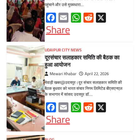
बैठक बुधवार को भारत संचार निगम लिमिटेड बीएसएनएल
के सभागार में सांसद उदयपुर डॉ.…
Facebook
Email
WhatsApp
Reddit
X
Share
BLOG
मुख्यमंत्री का उदयपुर दौरा’मुख्यमंत्री
भजनलाल शर्मा ने उदयपुर जिले को दी
विभिन्न विकास कार्यों की सौगातें’’421
करोड़ रुपये के कार्यों का किया लोकार्पण एवं
शिलान्यास’’महत्वाकांक्षी जल परियोजनाओं
पर हो रहा तेजी से काम’
Mewari Khabar
August 2, 2026
मेवाड़ी खबर@उदयपुर/जयपुर। मुख्यमंत्री भजनलाल शर्मा
ने कहा कि राज्य सरकार ने राजस्थान के विकास का
रोडमैप बनाया, जिसके तहत पानी,…