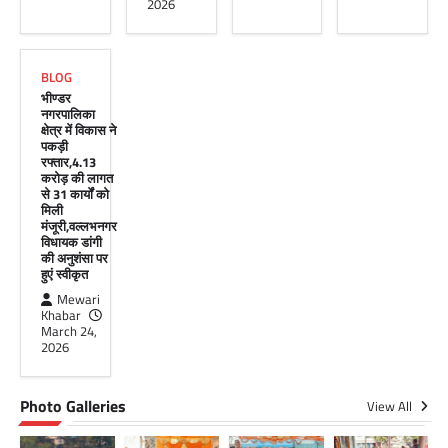
बैठक बुधवार को भारत संचार निगम लिमिटेड बीएसएनएल
2026
के सभागार में सांसद उदयपुर डॉ.…
Facebook
Email
WhatsApp
Reddit
X
BLOG
Share
भीण्डर
नगरपालिका
क्षेत्र में विकास ने
पकड़ी
रफ्तार,4.13
करोड़ की लागत
से 31 कार्यों को
मिली
मंजूरी,वल्लभनगर
विधायक डांगी
की अनुशंसा पर
हुएं स्वीकृत
Mewari
Khabar
March 24,
2026
Photo Galleries
View All