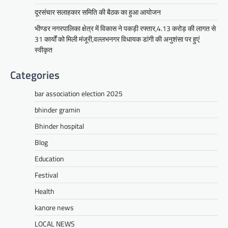
Share
दूरसंचार सलाहकार समिति की बैठक का हुआ आयोजन
भीण्डर नगरपालिका क्षेत्र में विकास ने पकड़ी रफ्तार,4.13 करोड़ की लागत से
सीपी जोशी
31 कार्यों को मिली मंजूरी,वल्लभनगर विधायक डांगी की अनुशंसा पर हुएं
ग्राम रथ अभियान पहुंचा लकड़वास, सांसद
स्वीकृत
सीपी जोशी ने सुनी ग्रामीणों की समस्याएं
Categories
Mewari Khabar
May 10, 2026
मेवाड़ी खबर@उदयपुर। राजस्थान सरकार द्वारा गांव के
bar association election 2025
अंतिम पायदान पर बैठे व्यक्ति तक योजनाओं का लाभ
पहुंचाने और उसे मुख्यधारा…
bhinder gramin
Facebook
Email
WhatsApp
Reddit
X
Bhinder hospital
Share
Blog
Education
Festival
UDAIPUR CITY NEWS
Health
दूरसंचार सलाहकार समिति की बैठक का
हुआ आयोजन
kanore news
Mewari Khabar
April 22, 2026
LOCAL NEWS