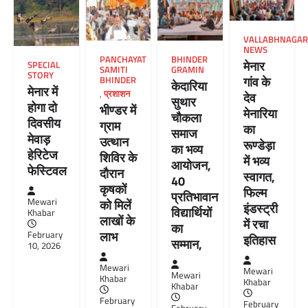
VALLABHNAGAR
NEWS
PANCHAYAT
BHINDER
मेनार
SPECIAL
SAMITI
GRAMIN
STORY
गांव के
BHINDER
केदारिया
मेनार में
,
प्रशाशन
देव
सुथार
होगा दो
भीण्डर में
मेनारिया
चौकला
दिवसीय
ग्राम
का
समाज
मेवाड़
उत्थान
रूण्डेड़ा
का भव्य
हेरिटेज
शिविर के
में भव्य
आयोजन,
फेस्टिवल
दौरान
स्वागत,
40
कृषकों
फिल्म
प्रतिभावान
Mewari
को मिलें
इंडस्ट्री
विद्यार्थियों
Khabar
लाखों के
में रचा
का
लाभ
February
इतिहास
सम्मान,
10, 2026
Mewari
Mewari
Mewari
Khabar
Khabar
Khabar
February
February