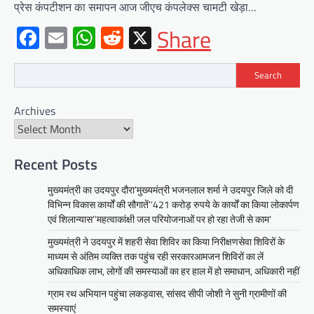
प्रेस कंपटीशन का समापन आज जीएच कंपलेक्स चामटी खेड़ा…
Facebook
Email
WhatsApp
Reddit
X
Share
Search
BLOG
Archives
मुख्यमंत्री ने उदयपुर में शहरी सेवा शिविर
का किया निरीक्षणसेवा शिविरों के माध्यम से
अंतिम व्यक्ति तक पहुंच रही
सरकारआमजन शिविरों का लें अधिकाधिक
Recent Posts
लाभ, लोगों की समस्याओं का हर हाल में हो
मुख्यमंत्री का उदयपुर दौरा’मुख्यमंत्री भजनलाल शर्मा ने उदयपुर जिले को दी
समाधान, अधिकारी नहीं
विभिन्न विकास कार्यों की सौगातें’’421 करोड़ रुपये के कार्यों का किया लोकार्पण
Mewari Khabar
June 17, 2026
एवं शिलान्यास’’महत्वाकांक्षी जल परियोजनाओं पर हो रहा तेजी से काम’
उदयपुर जयपुर 17 जून। मुख्यमंत्री भजनलाल शर्मा ने
मुख्यमंत्री ने उदयपुर में शहरी सेवा शिविर का किया निरीक्षणसेवा शिविरों के
बुधवार को उदयपुर प्रवास के दौरान उदयपुर विकास
माध्यम से अंतिम व्यक्ति तक पहुंच रही सरकारआमजन शिविरों का लें
प्राधिकरण में आयोजित शहरी…
अधिकाधिक लाभ, लोगों की समस्याओं का हर हाल में हो समाधान, अधिकारी नहीं
Facebook
Email
WhatsApp
Reddit
X
ग्राम रथ अभियान पहुंचा लकड़वास, सांसद सीपी जोशी ने सुनी ग्रामीणों की
समस्याएं