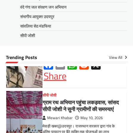
वंदे गंगा जल संरक्षण जन अभियान
संभागीय आयुक्त उदयपुर
सीपी जोशी
ग्राम रथ अभियान पहुंचा लकड़वास, सांसद
सांवलिया सेठ मंडफिया
सीपी जोशी ने सुनी ग्रामीणों की समस्याएं
सीपी जोशी
Mewari Khabar
May 10, 2026
मेवाड़ी खबर@उदयपुर। राजस्थान सरकार द्वारा गांव के
अंतिम पायदान पर बैठे व्यक्ति तक योजनाओं का लाभ
Trending Posts
View All
पहुंचाने और उसे मुख्यधारा…
Facebook
Email
WhatsApp
Reddit
X
Share
UDAIPUR CITY NEWS
दूरसंचार सलाहकार समिति की बैठक का
हुआ आयोजन
Mewari Khabar
April 22, 2026
मेवाड़ी खबर@उदयपुर।दूर संचार सलाहकार समिति की