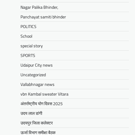
मेवाड़ी खबर@उदयपुर।दूर संचार सलाहकार समिति की
Nagar Palika Bhinder,
बैठक बुधवार को भारत संचार निगम लिमिटेड बीएसएनएल
के सभागार में सांसद उदयपुर डॉ.…
Panchayat samiti bhinder
Facebook
Email
WhatsApp
Reddit
X
POLITICS
Share
School
special story
SPORTS
BLOG
मुख्यमंत्री का उदयपुर दौरा’मुख्यमंत्री
Udaipur City news
भजनलाल शर्मा ने उदयपुर जिले को दी
Uncategorized
विभिन्न विकास कार्यों की सौगातें’’421
Vallabhnagar news
करोड़ रुपये के कार्यों का किया लोकार्पण एवं
शिलान्यास’’महत्वाकांक्षी जल परियोजनाओं
vbn Kambal sweater Vitara
पर हो रहा तेजी से काम’
अंतर्राष्ट्रीय योग दिवस 2025
Mewari Khabar
August 2, 2026
उदय लाल डांगी
मेवाड़ी खबर@उदयपुर/जयपुर। मुख्यमंत्री भजनलाल शर्मा
उदयपुर जिला कलेक्टर
ने कहा कि राज्य सरकार ने राजस्थान के विकास का
रोडमैप बनाया, जिसके तहत पानी,…
ऊर्जा विभाग समीक्षा बैठक