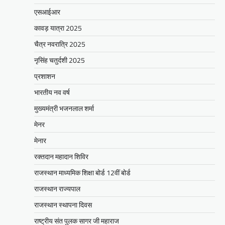
Facebook
Email
WhatsApp
Reddit
X
एसआईआर
Share
कावड़ यात्रा 2025
चैत्र नवरात्रि 2025
नृसिंह चतुर्दशी 2025
BLOG
मुख्यमंत्री ने उदयपुर में शहरी सेवा शिविर
प्रशाशन
का किया निरीक्षणसेवा शिविरों के माध्यम से
भारतीय नव वर्ष
अंतिम व्यक्ति तक पहुंच रही
सरकारआमजन शिविरों का लें अधिकाधिक
मुख्यमंत्री भजनलाल शर्मा
लाभ, लोगों की समस्याओं का हर हाल में हो
मेनर
समाधान, अधिकारी नहीं
मेनार
Mewari Khabar
June 17, 2026
रक्तदान महादान शिविर
उदयपुर जयपुर 17 जून। मुख्यमंत्री भजनलाल शर्मा ने
बुधवार को उदयपुर प्रवास के दौरान उदयपुर विकास
राजस्थान माध्यमिक शिक्षा बोर्ड 12वीं बोर्ड
प्राधिकरण में आयोजित शहरी…
राजस्थान राज्यपाल
Facebook
Email
WhatsApp
Reddit
X
राजस्थान स्थापना दिवस
Share
राष्ट्रीय संत पुलक सागर जी महाराज